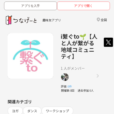
アプリを入手
アプリで開く
全国
趣味友アプリ
i繋ぐto🌱【人
と人が繋がる
地域コミュニ
ティ】
1 人がメンバー
評価
0件
開催数 0回
過去参加 0人
関連カテゴリ
ヨガ
ダンス
ワークショップ