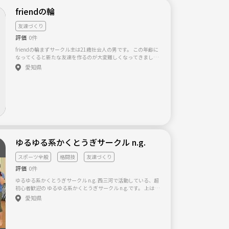
の収入は落札価格から卸価格を引いた価格が100%自分のもの
friendの輪
になります。 やるにあたって専用サイトの全商品を卸価格でご
自身のために買う事もできます。 家電、アウトドア製品、衣
友達づくり
類、子供用品なんでもあります。 国内家電製品も来月から始ま
る予定です、 とにかくやる事はコピペです!!笑 やり方はどんな
評価
0件
小さい事も全てみんなでLINEグループ内でサポートし合いま
す。 ↓↓参考のyoutube動画になります↓↓ https://www.yout
friendの輪まずサークル主は21歳社会人の男です。 この年齢に
ube.com/watch?v=-nVPGU3bnGg 興味ある方はメッセージく
なってくると新たな友達を作るのが大変難しくなってきまし
ださい(^-^)
た、そこでこのサークルを作りいろんな人とのつながりを持ち
愛知県
たいと思っております！ 飲み会・カラオケ・旅行‥などいろん
なことをやっていけたらいいなと考えてます！ これやりたい、
あれやりたいなどあれば色々言って下さい。 人に会うのは嫌だ
けどLINEで好きなことについて話すだけの友達を作りたいとい
う方の参加も全然ありです。 みんなで集まるだけでなく個別に
連絡をとってもらっても結構です。(出会い目的だけはやめてく
ださい) 友達を増やしたい方どしどし応募お待ちしております
(^-^) ちなみに私の趣味は音楽(Mr.Children)を聞くことです。
Mr.Childrenファン大募集中です＼(^^)／ 今現在、男性23人女
ゆるゆる系かくとうぎサークル n.g.
性19人にご参加いただいてます♪
スポーツ全般
格闘技
友達づくり
評価
0件
ゆるゆる系かくとうぎサークル n.g. 西三河で活動している、超
初心者歓迎の ゆるゆる系かくとうぎサークル n.g.です。 上は70
代から下は5歳まで、老若男女まぜまぜでわいわいやってます。
愛知県
ボリューム層の年代は20代～30代で、毎回のレッスンは女性の
方が多いです。 ・「むかーし、空手をやっててまたやりたいけ
ど、道場にまた通うのはガチすぎて正直しんどい」という方 ・
「空手やボクシングみたいな格闘技に興味はあるけど、いきな