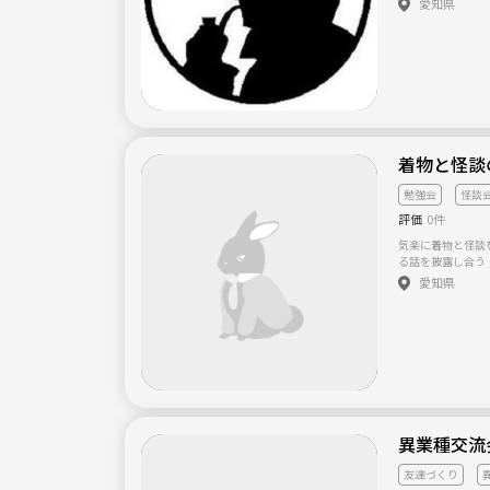
愛知県
まっていないです
思います 誰でも気軽に参加できる雰囲気を大事にしていきたい
と思います。 少しでも興味がある方!!是非連絡下さい(・ω・)
追記: HＰ現在工
着物と怪談
勉強会
怪談
評価
0件
気楽に着物と怪談
る話を披露し合う
コードは着物。場
愛知県
あ・・・と考えて
アではありません
出すことはござい
す。
異業種交流会
友達づくり