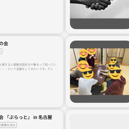
が、みんなで楽しめる内容にしていきたいと
事中です。少々お待ちください。
の会
会
を愛する人募集怪談好きが集まって知ってい
・・・という活動をしてみたいです。ドレス
所はどこか個室のある飲食店とかどうかな
います。尚、当方はガチガチのオカルトマニ
ので、心霊スポット巡りや交霊術などに手を
ません。飽くまでお話を楽しむ会にしたいで
 「ぷらっと」 in 名古屋
異業種交流会