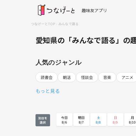
趣味友アプリ
つなげーとTOP
みんなで語る
愛知県の「みんなで語る」の
人気のジャンル
読書会
朝活
怪談会
音楽
アニメ
もっと見る
今日
明日
土
日
月
別日を
8/6
8/7
8/8
8/9
8/10
選択
月
火
水
木
金