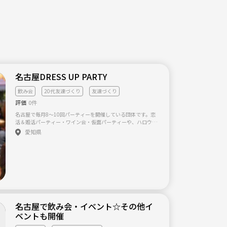
名古屋DRESS UP PARTY
飲み会
20代友達づくり
友達づくり
評価
0件
名古屋で毎月8～10回パーティーを開催している団体です。恋
活＆婚活パーティー・ワイン会・仮面パーティーや、ハロウィ
ン・クリスマス・浴衣パーティーなど季節のイベントを開催し
愛知県
ています。
名古屋で飲み会・イベント☆その他イ
ベントも開催