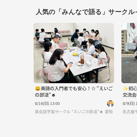
8/24
8/25
8/26
8/27
8/28
人気の「みんなで語る」サークル
😀英語の入門者でも安心！☆ ”えいご
✨初心
の部活”☻
交流会
8/16(日) 13:00
8/9(日) 
英会話学習サークル ”えいごの部活”☻♪
愛知
名古屋