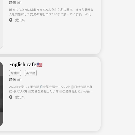
ますので、体験参加という形で１度参加いただき、参加者様の
評価
0件
ご意思でライングループに参加(正式参加)するかご判断いただ
きます！ 主催者が持っているボードゲーム アルハンブラ ito イ
ぼっちもたまには集まってみようか？名古屋で、ぼっち気味な
ンサイダー ウボンゴ お邪魔者 おろかな牛 ガイスター カタカナ
人を対象にした交流の場を作りたいなと思っています。 20代30
ーシ カタン カルカソンヌ ゲスクラブ コードネーム コヨーテ ジ
代で、コミュ障だったり人見知りが原因で、今自分の所属する
愛知県
ャストワン スカル センチュリースパイスロード タイムボム テ
コミュ二ティで孤立してしまってる人やそもそも何らコミュニ
レストレーション ドメモ ドブル ニムト ハゲタカのえじき 犯人
ティに属せず孤独を抱えてる人、 そんな人たちが集まり、あん
は踊る ブロックス ペンギンパーティー 宝石の煌き 気になるこ
まり友達作るのが上手くない人でも、同じ悩みを抱えるがゆえ
と等ありましたら気兼ねなくお尋ねください！
に、仲良く出来るような場をこれから作っていきたいなと思い
ます。 とりあえず興味ある方は是非メールください！
English cafe🇺🇸
勉強会
英会話
評価
0件
みんなで楽しく英会話🎵☆英会話サークル☆ ⚪︎日常会話を身
に付けたい方 ⚪︎文法を勉強したい方 ⚪︎英語を話したいが会話
する機会がない方 ⚪︎海外留学経験の方 ⚪︎これから留学する方
愛知県
などなど(^O^)／ みんなで楽しく英語に触れる時間を作りたい
と思います（≧∇≦） お気軽にご応募下さい♪♪