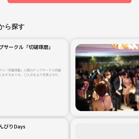
から探す
プサークル「切磋琢磨」
クル「切磋琢磨」人間力アップサークル切磋
におすすめです。 □人生をより充実させた
生を歩みたい。 □共に切磋琢磨する仲間が欲
違えど、魅力ある人との出会いを大切にした
自分を変え、よりよい人生
親として芯のある立派な大人でありたい。 □進
先輩の知恵を借りたい高校生・大学生（※ 高
 ） 内容は、人間力をアップす
いた勉強会です。
びりDays