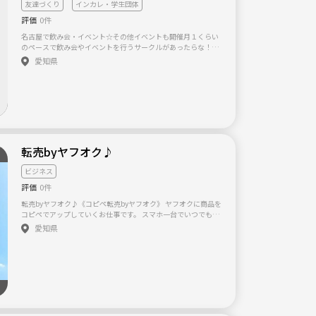
友達づくり
インカレ・学生団体
評価
0件
名古屋で飲み会・イベント☆その他イベントも開催月１くらい
のペースで飲み会やイベントを行うサークルがあったらな！と
思い、サークルを立ち上げました(^^) ※現在、メンバーを大募
愛知県
集しています😊 9月上旬に、第1回目の飲み会を行いました🍻
10月も行う予定ですので、少しでも気になられたらご気軽にメ
ッセージ下さい😊 また、日帰り旅行・BBQ・スポーツ観戦など
のイベントも開催できたらと思っています。イベント内容はメ
ンバーで相談して決めたいと思っています。 趣味・恋愛・仕事
など何でも話し合えるサークルになったらと思います。 名駅・
栄辺りで土日祝日に企画したいと思っています。 年齢層は２５
歳〜３５歳くらいとします。 男女問わず、募集しています！ も
転売byヤフオク♪
しご興味ありましたら、気軽にご連絡お願いしますm(_ _)m
ビジネス
評価
0件
転売byヤフオク♪《コピペ転売byヤフオク》 ヤフオクに商品を
コピペでアップしていくお仕事です。 スマホ一台でいつでもど
こでも作業可能です。 仕事の休憩中、学校の授業中などに行う
愛知県
程度の感覚で構いません。 モニターテストしたところヤフオク
に1000品出品した時点で、毎月10〜15万円程の利益が出る事
が分かりました。 じゃあ、何するの？ はい、専用サイトに用意
されている商品画像と商品説明文をコピペする単純作業です。
1つの商品アップに2，3分で完了します。 商品自体はこちらの
用意したサイトから直接お客様のところへお届けするので、梱
包、発送作業は一切不要です。 在庫無しのノーリスクです。 振
込等は全てネットバンクで家にいながら完了します。 売れた際