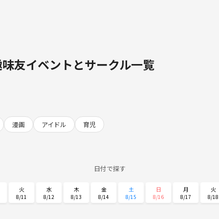
趣味友イベントとサークル一覧
漫画
アイドル
育児
日付で探す
火
水
木
金
土
日
月
火
8/11
8/12
8/13
8/14
8/15
8/16
8/17
8/18
土
日
月
火
水
木
金