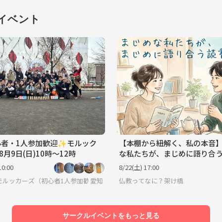
8/29
8/30
8/31
9/1
9/2
9/3
9/4
イベント
者・1人参加歓迎✨モルック
【本棚から紐解く、私の本音
8月9日(日)10時〜12時
な私たちが、まじめに語り合
【20,30代限定】@名駅
10:00
8/22(土) 17:00
モルッカーズ（初心者1人参加歓迎✨）
愛知
仏教ってなに？架け橋
サークルイベントをもっと見る