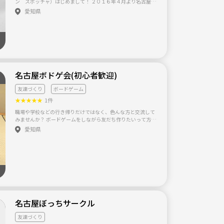
*) 一緒にスキルアップしましょう(#^.^#) よろしくお願いしま
ン スポッチャ）はじめまして！ ２０１６年４月より名古屋に
す★
越してきて、 会社と違い、利害関係のない友達作りをしたいと
愛知県
思い このサークルを作りました( ´▽｀) 社会人になると友達を
作ること自体が難しい点、 様々な価値観を持った相手、 人間関
係築くのが難しいですが 少人数ならではの濃く相手に関われる
アットホームな関係でのサークルを作っていきます。 休みが合
わない人も入っているので 様々な方の参加をお待ちしておりま
す( ^_^)／ 2017年： 8回目：4/9（日）花見 9
回目：5/21(日)知多半島BBQ 10回目：6/4（日）
ラウンドワン 中島店 随時メンバーの募集もしているので、 気
名古屋ボドゲ会(初心者歓迎)
軽に連絡待ってます。
友達づくり
ボードゲーム
★
★
★
★
★
1件
職場や学校などの行き帰りだけではなく、色んな方と交流して
みませんか？ ボードゲームをしながら友だち作りたいって方が
集まるサークルです！ 【概要】 ・メンバー数12名(男性10名女
愛知県
性2名) ・年齢層(20代後半～30代前半) ・エンジョイ勢(初めて
ボードゲームやる方もいます！) ・2023年活動スタート 【この
サークルについて】 ・月に1回活動 ・年会費等なし（当日の実
費（参加費）のみ） ・開催場所：アクセスのよい名古屋駅近く
のレンタルスペース 【募集メンバーについて】 ・ボードゲーム
が好きな方 （興味がある方でもオッケー） ・学生もオッケーで
す(^^)/ ・友人とご一緒に参加していただいても構いません(そ
の旨を前日までにお伝えください) １．年齢 ２．好きなボード
ゲームorやってみたいボードゲーム ３．応募理由 ４．お休みの
名古屋ぼっちサークル
曜日 をお願い致します！ ※「興味あります!」や「入りたいで
す!」だけなど募集要項が書いていない方は無視します。 ご応募
友達づくり
いただいたら、直近のイベントの日程の案内をさせていただき