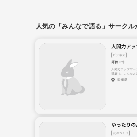
人気の「みんなで語る」サークル
人間力アッ
ビジネス
評価
0件
人間力アップサー
琢磨は、こんな人
い。後悔しない人
愛知県
しい。 □職種は
い。 □人間的に成長したい。 □今の
を歩みたい。 □
路に悩んでいる。
校生以上が対象のサークルです。
るための資料を用
ゆったりのん
友達づくり