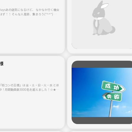
あの店気になるけど、 なかなか行く機会
味しいものを食べに行きたいと考えてま
り スノーボード また、私は釣り、山
薬剤師免許、TOEIC600(今は多分とれな
るサークルにしたい
ん作りましょう(*^^*) 気楽に参加してね(^
募集中です。 ※ネットワークビジネ
的は固くお断りします。
様
『街コンの王様』は 金・土・日・火・水 とほ
中！月間動員数3000名を超えました！☆★
ンの王様です。名古屋の街コンは何処も男性
街コンの王様』は違います。女性の方が多い
人気の秘訣が一杯○●○ ★☆完全着席の
 20分毎に席替えをするので、沢山の方と必ず
制度が大好評！沢
ただけます。☆★ 年間400開催のデーター
度の高い時間割です！ ★☆男女比1：1
す。★☆ 一番ここに気を使っています。９
しています。 ここに命をかけていますので、