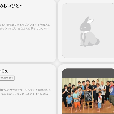
★☆ベテラン司会者がお話し
めおいびと～
します☆★ 盛り上がって無いなーと思った
ュッフェ形式 フリ
のも自
・看護師・販
師・ネイリスト・エステティシャン・フリー
びと～閲覧ありがとうございます！ 管理人の
美容師・事務・モデル・自由業 ※職業を完全
いません。 【予想男性参加者】 サ
・弁護士・司法書士・会計士・会社経営・マ
ものを食べたい。 100人いれば100
ファッション・料理人・営業・上場企業・公
なたはその夢に向かって
に限定しているわけではございません。 ★☆
すか？ 昨日と同じ今日。 今日と同じ明日。
加も多数いますよ！☆★ 一人参加の方同士ペ
れて、いつの間にか
、ご安心下さい。（一部例外あり）
いことを忘れていて、ただ同じ毎日を過ごし
い加減夢を見ずに現実見ろよ』 と言われる
ういう環境だからです。 人間は環境動物
意思よりもあなたの周りの環境の方が、あなた
.oO 女 子 会 Oo.
本当は夢を叶えたいという想
なたを取り巻く環境がそれを支配しているの
異業種交流会
です。 あなたが、もし今の生活に満足してい
って頑張りたいという想いがあるのなら、あ
夢を持っている方々に出会えば良いのです。
も自分の夢に向かって頑張れるはずです。 な
ひなかよくなりましょう！ まずは連絡先
周りが夢に向かって頑張っているからです。
り次第カフェでランチ、都合があえばプチ旅
1月位まで毎日朝早くから夜遅くまで働き、毎日
ッセー
過ごし、仕事は忠実してましたが、あまり刺
ごしていました。 でも、自分の人生
2月 クリスマスパー
来事があり、このままでは自分の人生一生平