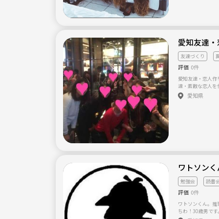
凡だと思い、自分
夢に向かって頑張
の人から刺激を受
います。 それは、自分の人生を180°変えたいという強い想いが
あったからです。 
愛知友達・
出しました。 そ
ず人生を変える一歩になります。 
んな場になればと
友達づくり
人生を変える出会
評価
0件
変わることはとて
とができたら、あな
愛知友達・恋人作
はどんな人生を過ごしたいです
達・素敵な恋人を
ちしております。
フェやバーを貸し切っ
愛知県
加、一人参加の方が
などを行うので、多く
ススメです↓↓↓ ☆気の合う友達を作りたい方 ☆素敵な恋人を
見つけたい方 ☆
ワイワイするのが好きな方 学生さんやいろ
るので、たくさんの
ワトソンく
勉強会
読書
評価
0件
ワトソンくん。推理す
ちわ！30歳男で
言うところのミステリー研究会