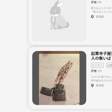
評価
0件
新たな人と人との
「新たな人と人と
い」 ということで
愛知県
名古屋です。 名
ム”と 気軽に “
した。 いつもど
メンバーとも違っ
「考え」や「価値
もさらなる充実を
す。 http://nag
２回の異業種交流
んな人と交流し 
起業寺子屋
どを プレゼンテ
います。 参加費：
人の集いば
部） ・記憶が苦
を知ると 誰でも
ビジネス
起
せるプレゼンのコ
評価
0件
なか認めてもらえ
ンになってないか
スキルが足りない
（増えている認知
卵や自分のスキル
もしれませんが、
リアルで会うなど
愛知県
います） ・正し
ください。
うものがたくさん
を無視しているた
ます） ・閃きを
３つあるといわれ
工夫を紹介） ・
いますが、いざと