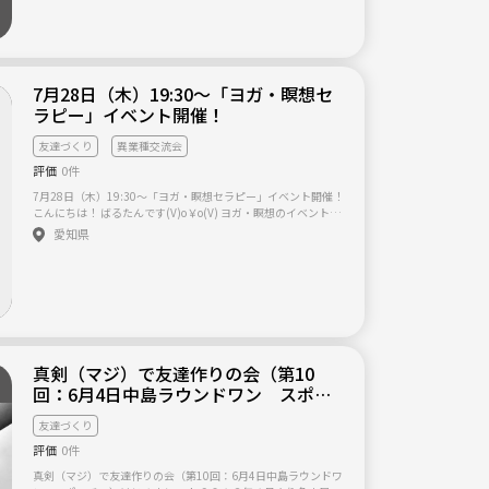
り道場やジムはちょっと怖い」という方 ・最近運動不足でヤバ
イ。 ・なんか始めたい。 ・皆でわいわいしたい。 ・ついでに
強くもなりたい。 ・参加費は￥300/回(18歳以下は￥100！) ↑
来たときだけ払えば良いです。 ・見学、体験随時募集。 ・メン
バーは初心者の方のが多いので、初めての方でも大安心！ ・来
7月28日（木）19:30～「ヨガ・瞑想セ
れるときだけ、来たいときだけ来たら良いです。ゆるゆる系な
んで。 ちょっとでも気になった そんなあなたは是非どーぞ！
ラピー」イベント開催！
友達づくり
異業種交流会
評価
0件
7月28日（木）19:30～「ヨガ・瞑想セラピー」イベント開催！
こんにちは！ ばるたんです(V)o￥o(V) ヨガ・瞑想のイベントを
開催いたします！ 東京でヒプノセラピーを行っている先生が 今
愛知県
回名古屋で「ヨガ・瞑想」のイベントを開催します！ ★名古屋
のビジネススクールの派生イベントです。 ※男女、年齢問いま
せん(＾◇＾)ｖ ◆日程：7月28日（木） ◆時間：19:30～20:30
◆場所：栄／ロフトの近く （ご案内いたします） ◆参加費：
1000円 （会場代） ◆服装：動きやすい服装（ヨガもあるた
め） 今回一緒に参加する生徒さんは ・コンサルタント ・臨床
心理士 ・プロのコーチングコーチ ・カウンセラー ・占い師 ・
個人事業主／社長・経営者 ★こんな人におすすめ★ ・独立や起
真剣（マジ）で友達作りの会（第10
業を考えている方 ・人脈を作りたい／広げたい方 ・カウンセラ
回：6月4日中島ラウンドワン スポッ
ーや臨床心理士になりたい方 ・自分に自信や夢がない方／持て
るようになりたい方 ・コミュニケーションを学びたい方 などに
チャ）
友達づくり
はぴったりの環境なんじゃないかな、、と思ってます(＾◇＾)
■ごめんなさい ※冷やかし ※異性との出会い目的（人脈作りで
評価
0件
はなく） ※興味がない人 ★お席に限りがありますので、完全予
約となっております。 ★興味ある方はメッセージください(*^^
真剣（マジ）で友達作りの会（第10回：6月4日中島ラウンドワ