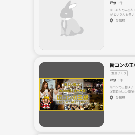
評価
0件
ゆったりのんびりDays
が という人も多いはず！！ そんな人是非、集まろう(*^^*) 休
日は観光がてら美
愛知県
す！！ そのシーズンにあったイベントもやる予定です‼ 例、バ
ーベキュー 花見 山登り 釣
登り、読書好きの、
い) 、車持ちであります。 みんなが楽しめ
と思います‼ まだ、立ち上げたばかりで人が少ないです！一緒
にいい思いでたくさ
O^) 男性多めの為女性のみ
ス、宗教の勧誘目
街コンの王
友達づくり
評価
0件
街コンの王様★☆
ぼ毎日街コン開催
女性に人気の街コ
愛知県
ばかり。。でも『
んです。 ○●○女性に
イベントです☆★
お話していただけます。 ★☆20分毎の席替え
山の方とお話してい
から割り出した最も満足
にこだわっていま
８％の確率で達成