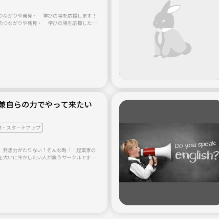
つながりや発見・ 学びの場を応援します！
のつながりや発見・ 学びの場を応援した
できたのが、 異業種交流会 「ぷらっと」 in
前の由来は多くの人が集まる“プラットホー
ぷらっと”立ち寄れる場所になれば、 と名付けま
おりの毎日から抜け出し 職場や家庭のいつもの
た「新たなつながり」や 今までになかった
感」にふれることで、 仕事やプライベートに
与えることでしょう。 ホームページもありま
oya-de-manabi.info/ ★活動内容★ ・月１回～
会 交流会ではお茶やお菓子を食べながらいろ
数名の人に自分のしている仕事や趣味・特技な
兼自らの力でやって来たい
ーションしてもらい、いろいろな学びを深めて
500円（学生300円） 過去の発表内容（一
手な人のための簡単記憶術 （記憶のメカニズム
記憶ができるようになります） ・上司に聞か
業・スタートアップ
ツ （せっかく準備したプレゼンなのに なか
なかった。。 それは相手に聞かせるプレゼ
ら かもしれません） ・認知症とその予防
、発想力がたりない！そんな時！！起業家の
症 自分は若いから関係ないと 思われるか
を大いに生かしたい人が集うサークルです。
 認知症予防は日頃の習慣と密接に関係して
は特に予定してませんので、気軽にお声掛け
いダイエットの知識 （世に○○ダイエットとい
ありますが ほとんどは、ダイエットの基本
め 長続きしないか、リバウンドしてしまい
活かすメモの取り方 （昔から閃きやすい状況に
ます。 その状況にあわせたメモの取り方の
宴会で困らないマジック （芸は身を助けるとい
いうとき 困らないマジックをお伝えしま