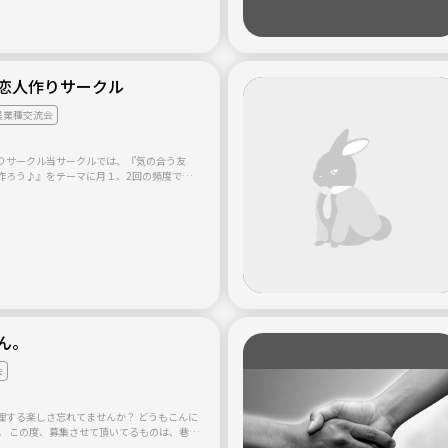
の人生を変えるために、朝活に行き、そこで
っている人に出会うことができ、それからそ
け、とても充実した日々を送ることができて
これが私の夢の1つです。 だから、一歩踏み
恋人作りサークル
の一歩はとても勇気が必要な一歩でしたが、 必
この場もあなたにとって、そ
思い、作りました。 私と同じようにあなたの
異業種交流会
いがこの場で起こればと思い、作りました。
も勇気が必要です。 でも、その勇気を出すこ
たは既に夢へ一歩近づいています。 あなた
りサークル当サークルでは、『気の合う友
か？？ 私はあなたの勇気をお待
作ろう♪』をテーマに月１、2回の頻度でカ
てイベントを開催しています(^^) 初参
ほとんどなので、ご安心ください♪ 席替え
の方とお話しできますよ！ こんな方にオ
オシャレなカフェやバーが好きな方 ☆みんなで
んな職種の方が集ま
方と交流して楽しみましょう♪( ´▽｀)
ん。
会
る楽しさ忘れてませんか？ どうもこんに
す。 この度、募集させて頂いてるものは、巷で
です！ 活動内容は、かっちり決