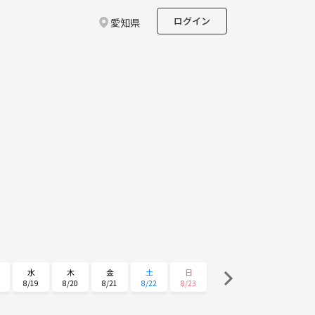
ログイン
愛知県
水
木
金
土
日
8/19
8/20
8/21
8/22
8/23