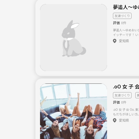
ドタキャンはご遠慮くださいね♪ 
夢追人～ゆ
やすいように配慮
ら、すかさずサポート♪ ★Food＆Drink★ ビ
友達づくり
ードリンク ●終わりが早いので、各自誘い合わせてどこかに行
くのもアリですね♪ ★☆連絡先交換も自由です☆★ 断る
評価
0件
由ですけどね。。（汗 【予想女性参加者】 OL
売・公務員・看護
夢追人～ゆめおい
ランス・保育士・
イッチーです！ いきなりですが、 みなさんの夢ってなんです
に限定しているわけではござ
か？ プロスポーツ選手になりたい。 海外に住みたい。 沢山の
愛知県
ラリーマン・医師
人と出会いたい。 美味しい
スコミ・美容師・
通りの夢があると思います。 では、あ
務員 ※職業を完全
何か努力していま
お一人様でのご参
を過ごしていませんか？？ 大人になるにつ
アとなりますので
自分の夢ややりた
ていませんか？？ でも、それはしょうがないことです。 なぜな
ら、夢を語ると 『い
世の中だからです。 そ
です。 あなたの
を支配する強制力が強いのです。 
いがあっても、あ
友達づくり
です。 では、どうしたらいいのでしょうか？ 簡単ですね。 環境
を変えれば良いの
評価
0件
なくて、夢に向か
なたと同じように
.oO 女 子 会 Oo. 東海地方の女性限定サークルです！ 同性のおと
そしたら、あなた
もだちがほしい方、ぜ
ぜなら、あなたの
交換、人数が集ま
愛知県
私自身、15年1
行など考えてます＊ すこしでも気になった方、気軽にメ
同じような生活を
ジください♪ : 今後の活動予定 : 10月 リムジンパーティー / ハ
激のないプライベートを過
ロウィンパーティー 11月 カフェでランチ 1
を変える大きな出
ティー etc