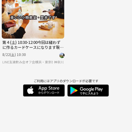
月
火
水
木
金
土
8/31
9/1
9/2
9/3
9/4
9/5
第４(土) 10:30-12:00今回は縫わず
に作るカードケースになります現役
スタイリストが教えるオリジナルの
8/22(土) 10:30
革いい小物
LINE友達飲み会オフ会横浜・東京社会人サークル
神奈川
ご利用にはアプリのダウンロードが必要です