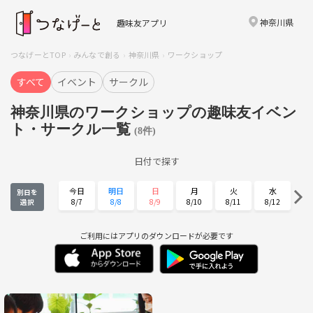
神奈川県
趣味友アプリ
つなげーとTOP
みんなで創る
神奈川県
ワークショップ
すべて
イベント
サークル
神奈川県のワークショップの趣味友イベン
ト・サークル一覧
(8件)
日付で探す
今日
明日
日
月
火
水
別日を
8/7
8/8
8/9
8/10
8/11
8/12
選択
木
金
土
日
月
火
8/13
8/14
8/15
8/16
8/17
8/18
ご利用にはアプリのダウンロードが必要です
水
木
金
土
日
月
8/19
8/20
8/21
8/22
8/23
8/24
火
水
木
金
土
日
8/25
8/26
8/27
8/28
8/29
8/30