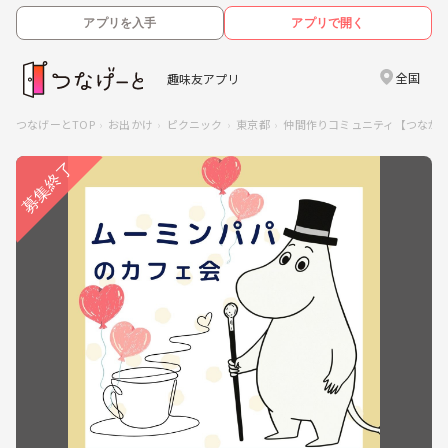
アプリを入手
アプリで開く
全国
趣味友アプリ
つなげーとTOP
お出かけ
ピクニック
東京都
仲間作りコミュニティ【つなが