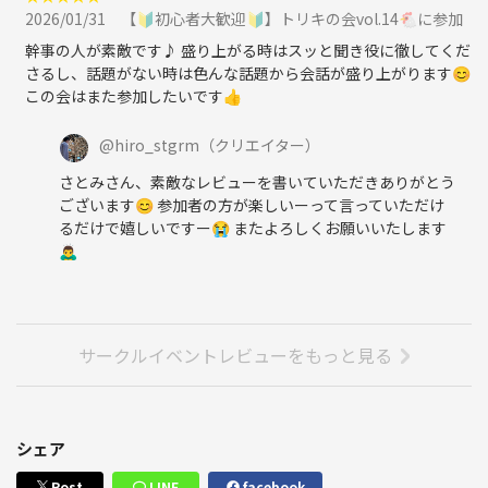
2026/01/31
【🔰初心者大歓迎🔰】トリキの会vol.14🐔に参加
幹事の人が素敵です♪ 盛り上がる時はスッと聞き役に徹してくだ
さるし、話題がない時は色んな話題から会話が盛り上がります😊
この会はまた参加したいです👍
@
hiro_stgrm
（クリエイター）
さとみさん、素敵なレビューを書いていただきありがとう
ございます😊 参加者の方が楽しいーって言っていただけ
るだけで嬉しいですー😭 またよろしくお願いいたします
🙇‍♂️
サークルイベントレビューをもっと見る
シェア
Post
LINE
facebook