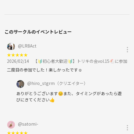
このサークルのイベントレビュー
@
LR8Act
★
★
★
★
★
2026/02/14
【🔰初心者大歓迎🔰】トリキの会vol.15🐔に参加
二度目の参加でした！楽しかったです☺️
@
hiro_stgrm
（クリエイター）
ありがとうございます😊また、タイミングがあったら遊
びにきてください👍
@
satomi-
★
★
★
★
★