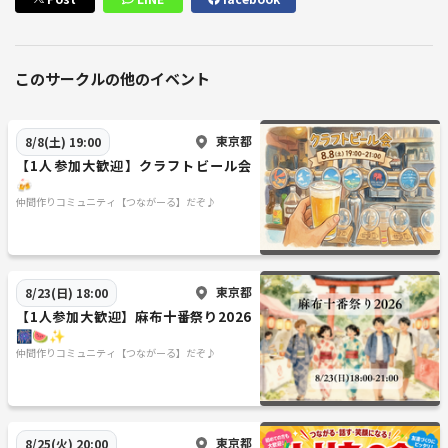
このサークルの他のイベント
東京都
8/8(土) 19:00
【1人参加大歓迎】クラフトビール会
🍻
仲間作りコミュニティ【つながーる】だぞ♪
東京都
8/23(日) 18:00
【1人参加大歓迎】麻布十番祭り2026
🎆🍉✨
仲間作りコミュニティ【つながーる】だぞ♪
東京都
8/25(火) 20:00