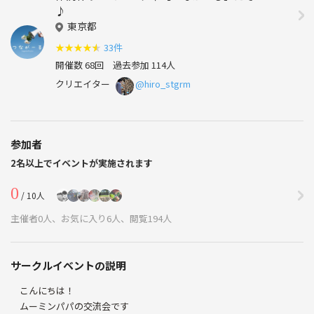
♪
東京都
★
★
★
★
★
33件
開催数 68回
過去参加 114人
クリエイター
@hiro_stgrm
参加者
2名以上でイベントが実施されます
0
/ 10人
主催者0人、お気に入り6人、閲覧194人
サークルイベントの説明
こんにちは！
ムーミンパパの交流会です