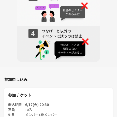
②パワハラやセクハラ、暴言、大声、
差別的な発言、悪口、嫌がらせ、いじめ、
過度な勧誘（MLMや宗教）や営業、執拗に
連絡先を聞くこと、進行の妨害、許可のな いチラシ配布はおや
めください。
③地震、台風などの災害や悪天候時には
皆様の安全を確保するために
当社の判断により当会は中止いたします
ので、極端に天候が悪い場合はご確認
をよろしくお願いいたします。
《つなげーと上でのLINE IDの交換・聞き出す行為は禁止されています》
参加申し込み
参加チケット
申込期限 6/17(火) 20:30
定員
10名
対象
メンバー+非メンバー