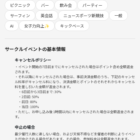
⭐︎人と話して視野を広げたい
ピクニック
バー
飲み会
パーティー
⭐︎空き時間に人と話したい
☆友達を作りたい
サーフィン
英会話
ニュースポーツ新競技
一般
⭐︎プライベートを充実したい
AI
女子力向上✨
キックベース
⭐︎いろんな業種の方と交流したい
こんな方にめっちゃおすすめな
サークルイベントの基本情報
カフェ会ですー☕️
キャンセルポリシー
気軽に参加してみてくださーい✨
・イベント開始の7日前までにキャンセルされた場合はポイント含め全額返金
されます。
📝イベント詳細📝
・それ以降にキャンセルされた場合は、事前決済金額のうち、下記のキャンセ
ル料率がキャンセル料になり、決済金額とポイントのそれぞれからキャンセル
料を差し引いた金額が返金されます。
💰料金
・6日前から3日前まで: 30%
1,300円
・2日前: 50%
・前日: 80%
※コーヒー＋軽食1品を含む！
・当日: 100%
※コーヒー以外もあります！
・ただし、お申し込み後 1時間以内にキャンセルされた場合は全額返金されま
す。
※主催側で先にドリンクバーとフード購入！
中止の場合
🏠場所
最少催行人数に達しない場合、および天候不順など主催者の判断によりイベン
渋谷にあるカフェ
トが中止される場合があります。その場合、参加料金は全額返金されます。