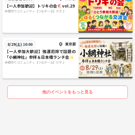
【一人参加歓迎】トリキの会🐔vol.29
仲間作りコミュニティ【つながーる】だぞ♪
東京都
8/29(土) 10:00
【一人参加大歓迎】強運厄除で話題の
「小網神社」参拝＆日本橋ランチ会✨
仲間作りコミュニティ【つながーる】だぞ♪
他のイベントをもっと見る