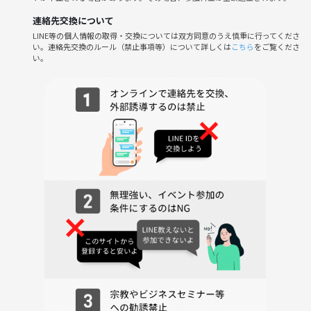
※参加者の方へ個別に場所を送ります。
連絡先交換について
LINE等の個人情報の取得・交換については双方同意のうえ慎重に行ってくださ
👫年齢
い。連絡先交換のルール（禁止事項等）について詳しくは
こちら
をご覧くださ
20歳以上
い。
※つなげーと以外からも参加者がいるかもしれません。
⏰当日の流れ
①受付
（開始時刻の10分ほど前から主催者がいます）
②清算
（受付時に現金でのお支払いとなります）
③ドリンクをセルフで取りへ行く
④プロフィールカード記入後に自己紹介
⑥フリートーク（途中、1回席替えあり)
⑦LINE交換タイム
⑦解散
注意事項
①開始時刻に遅れる場合はご連絡ください。