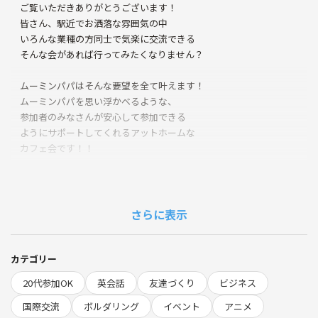
ご覧いただきありがとうございます！
皆さん、駅近でお洒落な雰囲気の中
いろんな業種の方同士で気楽に交流できる
そんな会があれば行ってみたくなりません？
ムーミンパパはそんな要望を全て叶えます！
ムーミンパパを思い浮かべるような、
参加者のみなさんが安心して参加できる
ようにサポートしてくれるアットホームな
カフェ会です！！
また、JR渋谷駅から徒歩5～7分という好立地
なので 空いた時間にすぐ立ち寄ることが
できます！
さらに表示
2025年2月にスタートしたばかりなので、
これからどんどん新しい方と出会えるのを
カテゴリー
楽しみにしています！
20代参加OK
英会話
友達づくり
ビジネス
⭐︎人としゃべる機会が欲しい
国際交流
ボルダリング
イベント
アニメ