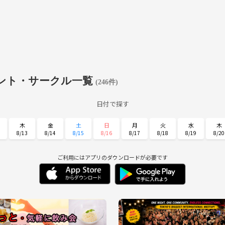
ント・サークル一覧
(246件)
日付で探す
木
金
土
日
月
火
水
木
8/13
8/14
8/15
8/16
8/17
8/18
8/19
8/20
月
火
水
木
金
土
日
8/31
9/1
9/2
9/3
9/4
9/5
9/6
ご利用にはアプリのダウンロードが必要です