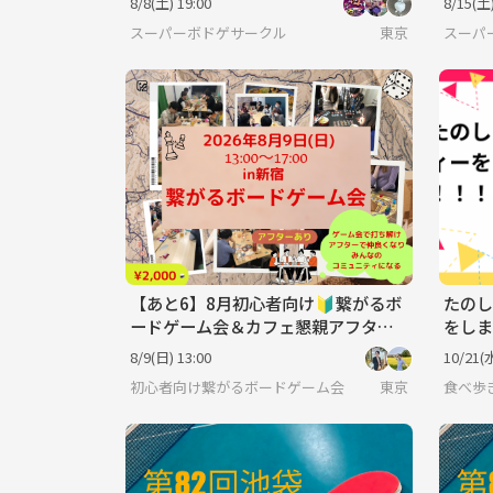
8/8(土) 19:00
8/15(土)
スーパーボドゲサークル
東京
スーパ
【あと6】8月初心者向け🔰繋がるボ
たのし
ードゲーム会＆カフェ懇親アフター
をしま
付き✨
8/9(日) 13:00
10/21(水
初心者向け繋がるボードゲーム会
東京
食べ歩