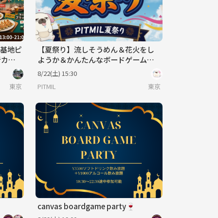
密基地ピ
【夏祭り】流しそうめん＆花火をし
者カジ
ようか＆かんたんなボードゲームも
慢で繋
して友だちになろう
8/22(土) 15:30
東京
PITMIL
東京
canvas boardgame party🍷