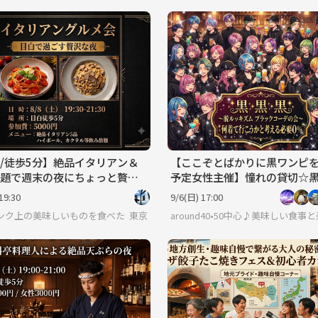
/徒歩5分】絶品イタリアン＆
【ここぞとばかりに黒ワンピ
題で週末の夜にちょっと贅沢
予定女性主催】憧れの貸切☆
（お一人様・初参加大歓迎！）
気軽に集合！ 服選びストレス0.
19:30
9/6(日) 17:00
ンク上の美味しいものを食べたい人のためのサークル
東京
around40•50中心♪美味しい食