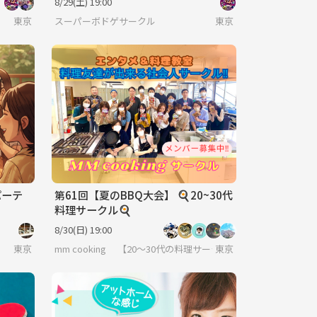
8/29(土) 19:00
東京
スーパーボドゲサークル
東京
パーテ
第61回【夏のBBQ大会】 🍳20~30代
料理サークル🍳
8/30(日) 19:00
東京
mm cooking 【20～30代の料理サークル】
東京