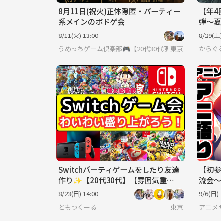
8月11日(祝火)正体隠匿・パーティー
【年4
系メインのボドゲ会
弾〜夏
ム🎮
8/11(火) 13:00
8/29(土)
うめっちゲーム倶楽部🎮【20代30代限定】
東京
からぐ
Switchパーティゲームをしたり友達
【初参
作り✨️【20代30代】【雰囲気重
流会～
視‼️】
ィ～ 
8/23(日) 14:00
9/6(日) 
ともつくーる
東京
アニメ