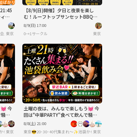
1:45
【8/9(日)開催】夕日と夜景を楽し
ティ
む！ルーフトップサンセットBBQパ
題社会
ーティー🌅🍻
8/9(日) 17:00
語喋れなくてもご参加いただけます。
社会人サークル
東京
0→1サークル
東京
 今
土曜の夜は、みんなで楽しもう💓 今
で騒い
回は"中華PARTY"食べて飲んで騒い
み放題
で楽しもう 💓 飲み放＋楽しみ放題
8/8(土) 21:00
東京
東京
東京😎20･30･