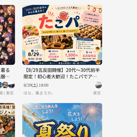
を着る
【8/29五反田開催】20代〜30代前半
黒服で
限定！初心者大歓迎！たこパでアッ
00％
トホームな夜を満喫🥢
8/29(土) 18:00
事と楽しい会話♪＋40代50代で思うこと
東京
ほな、集まろか。
東京