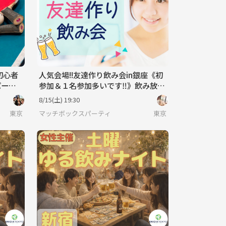
初心者
人気会場!!友達作り飲み会in銀座《初
パーテ
参加＆１名参加多いです‼》飲み放題
＋フード付
8/15(土) 19:30
東京
マッチボックスパーティ
東京