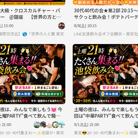
大級・クロスカルチャー・パ
30代40代の会★第2部 20:15～2
ィー @銀座 【世界の方と出
サクっと飲み会！ポテトパー
場】※英語喋れなくてもOK
ー・アイス付き！食べ飲み放
) 15:00
8/8(土) 20:15
人中心
界見てみたい方は必見 ※英語喋れなくてもご参加いただけます。
国際交流会】🌎「世界の人と繋りたい」違う世界見てみたい方は必見 ※英
東京
LINE友達飲み会オフ会横浜・東京
夜は、みんなで楽しもう💓 今
土曜の夜は、みんなで楽しもう
土曜PARTY"食べて飲んで騒い
回は"中華PARTY"食べて飲ん
もう 💓 飲み放＋楽しみ放題
で楽しもう 💓 飲み放＋楽し
 21:00
9/12(土) 21:00
東京