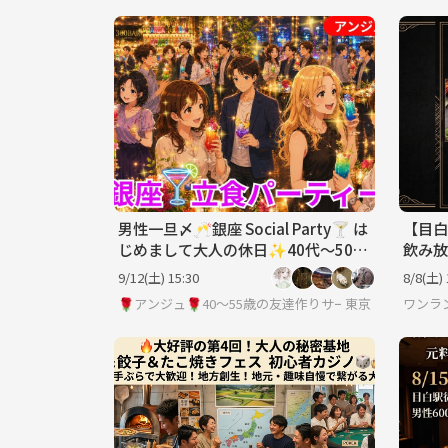
男性一旦〆🥂銀座 Social Party🍸 は
【目白
じめまして大人の休日✨40代～50代
飲み放
中盤(30代後半OK)
を✨
9/12(土) 15:30
8/8(土) 
🌹アンジュ🌹40～55歳の友達作りサークル
東京
ワンラ