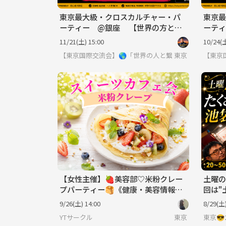
東京最大級・クロスカルチャー・パ
東京最
ーティー @銀座 【世界の方と出
ーテ
会える場】※英語喋れなくてもOK
会える
11/21(土) 15:00
10/24(土
【東京国際交流会】🌎「世界の人と繋りたい」違う世
東京
【東京
【女性主催】🍓美容部♡米粉クレー
土曜の
プパーティー🥞《健康・美容情報交
回は"
換スイーツ会》
で楽し
9/26(土) 14:00
8/29(土)
YTサークル
東京