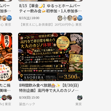
ムパー
8/15【華金🌙】ゆるっとホームパー
参加多
ティー飲み会🍻初参加・1人参加多
数！
8/15(土) 18:00
中心！社会人のための“もうひとつの居場所”
東京
【東京えにしあ倶楽部】20代30代中心！社会人のための“もう
東京
ルたこ焼
8時間飲み食べ放題🎰✨【8/30(日)
☆美味し
特別企画】高円寺で大人のカジノ体
い✨
験パーティー開催決定！✨🎰
8/30(日) 15:00
の飲み会です 💓 男女関係なく純粋に友達作りをしよう✨ 転勤で出てきたば
東京
諭吉ハック
東京