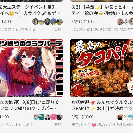
回大型ステージイベント第3
8/21【華金🌙】ゆるっとホー
イベ👑〜】カラオケ🎤＆ゲー
ティー飲み会🍻初参加・1人
＆パーティ🎊
数！
 12:00
8/21(金) 20:00
る/てにぐる/ぴあぐる
東京
【東京えにしあ倶楽部】20代30代
加大歓迎】9/6(日)アニ語り交
お初歓迎 🐙 みんなでクルク
アニソン縛りのクラブパーテ
きPARTY ✨ お出汁が決め手
【アニクラ】
く作ろうね♪飲み友達いっぱ
14:00
9/5(土) 18:00
サークル【アニ語り】
東京
東京オフ会 💓 初めてさん歓迎