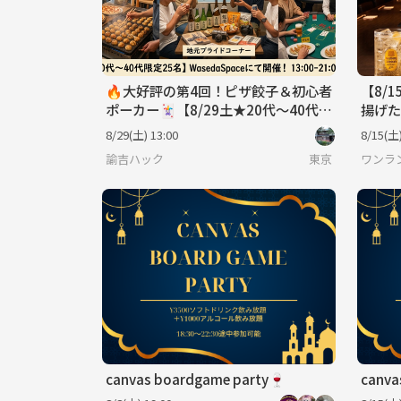
🔥大好評の第4回！ピザ餃子＆初心者
【8/
ポーカー🃏【8/29土★20代〜40代限
揚げた
定25名】🍻✨
で過ご
8/29(土) 13:00
8/15(土)
諭吉ハック
東京
ワンラ
canvas boardgame party🍷
canva