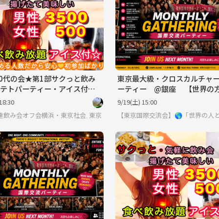
40代の会★第1部サクっと飲み
東京最大級・クロスカルチャ
テトパーティー・アイス付！
ーティー @銀座 【世界の
み放題社会人中心
会える場】※英語喋れなくても
18:30
9/19(土) 15:00
E友達飲み会オフ会横浜・東京社会人サークル
東京
【東京国際交流会】🌎「世界の人