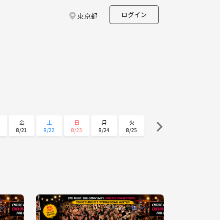
ログイン
東京都
金
土
日
月
火
8/21
8/22
8/23
8/24
8/25