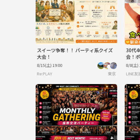
スイーツ争奪！！ パーティ系クイズ
30代
大会！
会！ポ
食べ飲
8/15(土) 19:00
8/8(土) 
Re:PLAY
東京
LIN