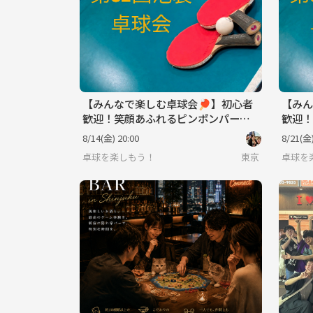
【みんなで楽しむ卓球会🏓】初心者
【みん
歓迎！笑顔あふれるピンポンパーテ
歓迎！
ィー
ィー
8/14(金) 20:00
8/21(金)
卓球を楽しもう！
東京
卓球を