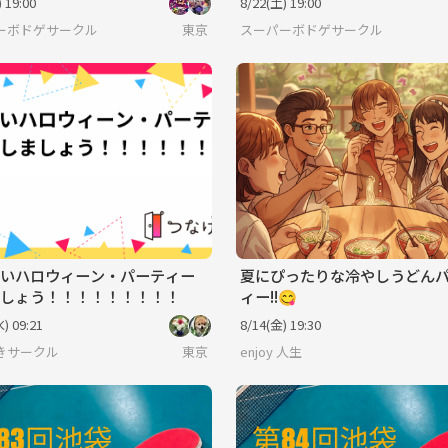
 19:00
8/22(土) 19:00
ーボドゲサークル
東京
スーパーボドゲサークル
いハロウィーン・パーティー
夏にぴったりな冷やしうどん
しょう！！！！！！！！！
ィー!!😋
) 09:21
8/14(金) 19:30
きサークル
東京
enjoy 人生