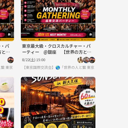
ー・パ
東京最大級・クロスカルチャー・パ
方と出
ーティー @銀座 【世界の方と出
OK
会える場】※英語喋れなくてもOK
8/22(土) 15:00
と繋りたい」違う世界見てみたい方は必見 ※英語喋れなくてもご参加いただ
東京
【東京国際交流会】🌎「世界の人と繋りたい」違う世界見て
東京