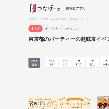
趣味友アプリ
つなげーとTOP
みんなで語る
東京都
パーティー
すべて
イベント
サークル
東京都のパーティーの趣味友イベ
今日
明日
月
火
水
別日を
8/8
8/9
8/10
8/11
8/12
選択
水
木
金
土
日
8/26
8/27
8/28
8/29
8/30