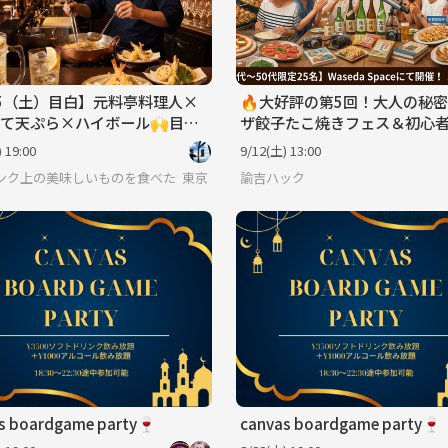
15（土）目白】元料亭料理人×
🔥大好評の第5回！大人の秘
て天ぷら×ハイボール🙌目白
ザ餃子たこ焼きフェス＆初心
す素敵な夜🌉
ノ🃏地方創生！地元・趣味自
 19:00
9/12(土) 13:00
がる社交場
ンク上の美味しいものを食べたい人のためのサークル
東京
諭吉ハック
s boardgame party🍷
canvas boardgame party🍷