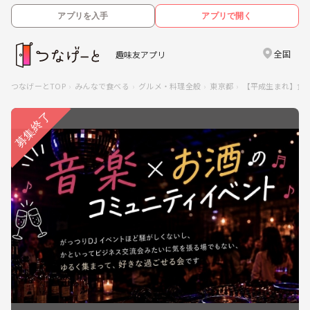
アプリを入手
アプリで開く
全国
趣味友アプリ
つなげーとTOP
みんなで食べる
グルメ・料理全般
東京都
【平成生まれ】食