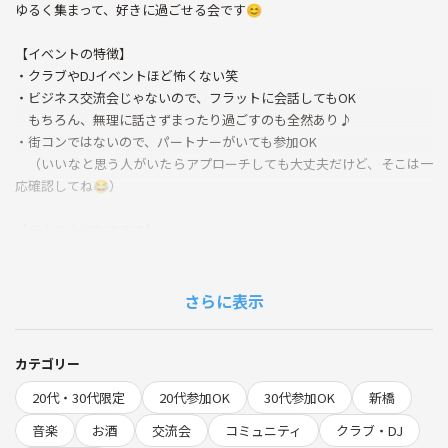
ゆるく集まって、好きに過ごせる会です😊
【イベントの特徴】
・クラブやDJイベントほど怖くない笑
・ビジネス交流会じゃないので、フラットに会話してもOK
もちろん、無理に話さずまったり過ごすのも全然あり♪
・街コンではないので、パートナーがいても参加OK
（いいなと思う人がいたらアプローチしても大丈夫だけど、そこは一
応確認してね😂）
【こんな人におすすめ】
・20～30代前半の同世代でわいわい話したい
・コミュニティやイベントづくりに興味がある
・音楽が好き
さらに表示
・お酒が好き
🗓️日時
カテゴリー
6/21(日)19:00〜21:00
20代・30代限定
20代参加OK
30代参加OK
新橋
18:30 会場準備
19:00 受付
音楽
お酒
交流会
コミュニティ
クラブ・DJ