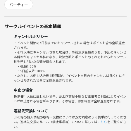
19:10 乾杯
パーティー
20:30 ドリンクL.O.
21:00 終了
サークルイベントの基本情報
📍会場
レンタルスペース
キャンセルポリシー
新橋駅徒歩2分
・イベント開始の7日前までにキャンセルされた場合はポイント含め全額返金
※詳細は参加者のみご連絡します
されます。
・それ以降にキャンセルされた場合は、事前決済金額のうち、下記のキャンセ
ル料率がキャンセル料になり、決済金額とポイントのそれぞれからキャンセル
👛会費
料を差し引いた金額が返金されます。
6,000円
・6日前: 30%
+つなげーと申し込み料500
・5日前以降: 100%
・ただし、お申し込み後 1時間以内（イベント当日のキャンセルは除く）にキ
※飲み放題・軽食つき
ャンセルされた場合は全額返金されます。
中止の場合
⚠️禁止事項
最少催行人数に達しない場合、および天候不順など主催者の判断によりイベン
・MLM、ビジネス、宗教等への勧誘・誘導
トが中止される場合があります。その場合、参加料金は全額返金されます。
（当日および後日も禁止！）
・参加者の迷惑になる行為全般
連絡先交換について
（しつこいナンパや泥酔するまで飲むなど）
LINE等の個人情報の取得・交換については双方同意のうえ慎重に行ってくださ
い。連絡先交換のルール（禁止事項等）について詳しくは
こちら
をご覧くださ
・ドタキャン！
い。
(事前に発注かけてる関係でキャンセル料発生します😭)