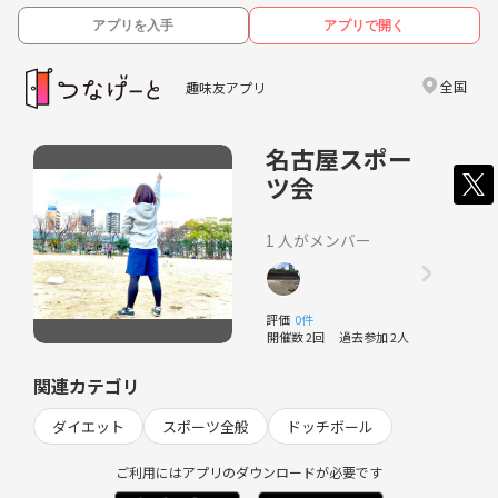
アプリを入手
アプリで開く
全国
趣味友アプリ
名古屋スポー
ツ会
1 人がメンバー
評価
0件
開催数 2回
過去参加 2人
関連カテゴリ
ダイエット
スポーツ全般
ドッチボール
ご利用にはアプリのダウンロードが必要です