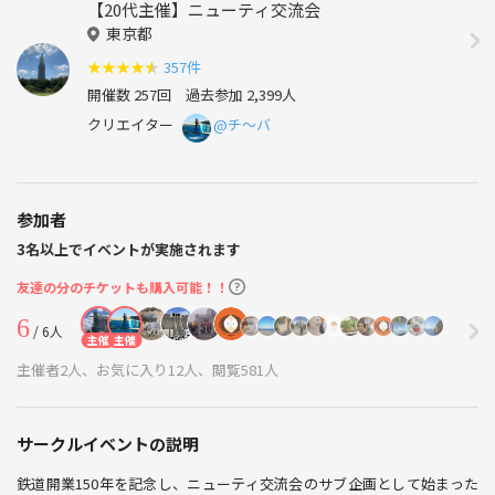
【20代主催】ニューティ交流会
東京都
★
★
★
★
★
357件
開催数 257回
過去参加 2,399人
クリエイター
@チ〜バ
参加者
3名以上でイベントが実施されます
友達の分のチケットも購入可能！！
6
/ 6人
主催
主催
主催者2人、お気に入り12人、閲覧581人
サークルイベントの説明
鉄道開業150年を記念し、ニューティ交流会のサブ企画として始まった