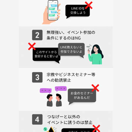
な「石川酒造」に向かいます🍶
酒蔵では、史料館や国の登録有形文化財に指定された貴重な建物、明治
期に使っていたビール釜などをめぐります🍺
直営の売店では、ここでしか買えない限定酒や大吟醸ケーキなどのスイ
ーツもあり、旅のお土産にいかがでしょうか？？
【帰りもラクラク😌ホリデー快速で帰還】
旅の締めくくりは、行きと同じ乗り換えなしラクラクなホリデー快速
🚃で、新宿に戻ってフィニッシュです🏁
ぜひ、みんなで「見て👀食べて😋遊ぶ😆」青梅にでかけましょう🎵
＊天候や当日のスケジュール等のやむを得ない事情により、変更になる
場合もございます。あらかじめご了承ください。
⚠交通費、飲食代、現地での観光費用は各自での支払となります。