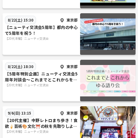
東京都
8/22(土) 15:30
【ニューティ交流会5周年】都内の中心
で5周年を祝う！
【20代主催】ニューティ交流会
東京都
8/22(土) 18:30
【5周年特別企画】ニューティ交流会5
周年対談会〜これまでとこれからをゆ
るく語る時間〜
【20代主催】ニューティ交流会
東京都
9/6(日) 13:15
【20代主催】中野レトロまち歩き！食
欲🍦芸術🎨文化⛩️の秋を先取りしよう
🍁
【20代主催】ニューティ交流会