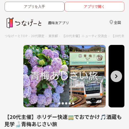
アプリを入手
アプリで開く
全国
趣味友アプリ
つなげーとTOP
20代限定
東京都
【20代主催】ニューティ交流会
【20代主
【20代主催】ホリデー快速🚃でおでかけ🎵酒蔵も
見学🍶青梅あじさい旅