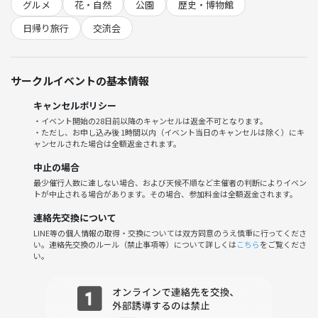
運転士気分になれるトレインシミュレータや大きな滑り台⁉️もあり、童
グルメ
花・自然
公園
歴史・博物館
心にかえって遊びましょう😝
日帰り旅行
交流会
【北海道グルメを味わう😋】
サークルイベントの基本情報
午前中たっぷり遊んだあとは、みんなで歓談を楽しみながらのランチタ
イム🍴
キャンセルポリシー
・イベント開始の28日前以降のキャンセルは返金不可となります。
「河辺」にある北海道生まれの和食レストランで、十勝名物ぶた丼や海
・ただし、お申し込み後 1時間以内（イベント当日のキャンセルは除く）にキ
鮮丼などを味わいます😋
ャンセルされた場合は全額返金されます。
中止の場合
【花のお寺であじさいを観賞👀】
最少催行人数に達しない場合、および天候不順など主催者の判断によりイベン
トが中止される場合があります。その場合、参加料金は全額返金されます。
午後は都バスで 「塩船観音寺」 に向かいます🚌
連絡先交換について
LINE等の個人情報の取得・交換については双方同意のうえ慎重に行ってくださ
境内のあじさい園には、ピンク・紫・青など色とりどりの花が咲いてい
い。連絡先交換のルール（禁止事項等）について詳しくは
こちら
をご覧くださ
ます🌼ぜひ、初夏の色を観賞しましょう👀
い。
【酒蔵見学とおみやげタイム】
観賞後は、都バスと青梅線を乗り継いで「拝島」にある多満自慢で有名