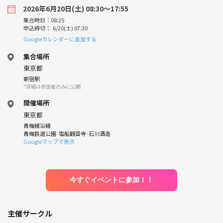
2026年6月20日(土) 08:30〜17:55
集合時刻：08:25
申込締切： 6/20(土) 07:30
Googleカレンダーに追加する
集合場所
東京都
新宿駅
*詳細は参加者のみに公開
開催場所
東京都
青梅線沿線
青梅鉄道公園·塩船観音寺·石川酒造
Googleマップで表示
今すぐイベントに参加！！
主催サークル