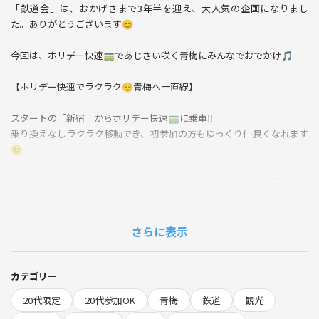
「鉄道会」は、おかげさまで3年半を迎え、大人気の企画になりまし
た。ありがとうございます😊
今回は、ホリデー快速🚃であじさい咲く青梅にみんなでおでかけ🎵
【ホリデー快速でラクラク😌青梅へ一直線】
スタートの「新宿」からホリデー快速🚃に乗車‼️
乗り換えなしラクラク移動でき、初参加の方もゆっくり仲良くなれます
😉
終点の「青梅」に着いたら、3月にリニューアルした「青梅鉄道公園」
に向かいます🏞️
【童心にかえって遊びましょう😆】
さらに表示
中央線や青梅線などの通勤路線で活躍した201系電車🚃や東海道新幹線
開業時から活躍した0系新幹線🚅など多くの鉄道車両が展示されてお
カテゴリー
り、鉄道の歴史を学ぶことができます📖
20代限定
20代参加OK
青梅
鉄道
観光