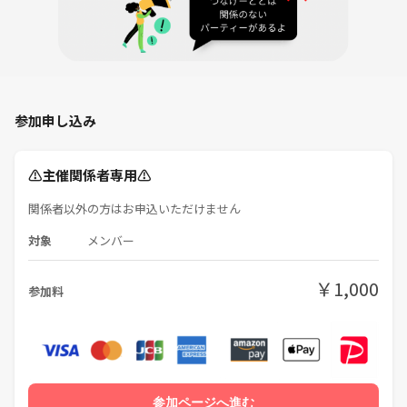
ニューティリピーターさんはもちろん、ご新規の方もお気軽にお申し込
みください😊
本企画はニューティ交流会主催者が開催する遠足イベントです。通常の
ニューティ交流会とは異なりますのでご参加の際はご注意ください。
参加申し込み
🌸スタンプカードのご案内🌸
半日企画は1回分、終日企画は2回分押印し、5個集めると特典をプレゼ
ント！カードのデザインもこだわっております♪
⚠️主催関係者専用⚠️
関係者以外の方はお申込いただけません
対象
メンバー
￥1,000
参加料
参加ページへ進む