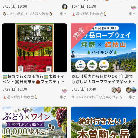
ル
8/15(土) 19:00
10/4(日) 11:30
🐧20〜30代向け 少人数交流会🐧
東京
🗼週末都内お散歩会🚶
東京
🚃特急で行く埼玉旅行🚃巾着田イ
8/15【都内から日帰りOK！】夏で
ベント✖️日高市栗🌰フェスティバ
も涼しい！ロープウェイで楽々♪
ル
八ヶ岳・坪庭＆縞枯山絶景ハイキン
9/27(日) 11:30
8/15(土) 10:40
グ
🗼週末都内お散歩会🚶
東京
YURUYAMA★休日を充実させよう！（グ
東京