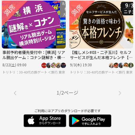
事前予約者優先受付中：[横浜] リア
【推しメシ#03・二子玉川】セルフ
ル脱出ゲーム：コナン謎解き・横浜
サービスが生んだ本格フレンチ【過
特別バージョン！
去参加者限定】
8/22(土) 09:00
9/3(木) 19:30
トリトリ：30-40代の旅ゲート ＜旅行・世界のグルメ・謎解き・新たな体験＞
東京
トリトリ：30-40代の旅ゲート ＜旅行・
東京
1/2ページ
ご利用にはアプリのダウンロードが必要です