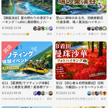
【御岳渓谷】夏の終わりの清涼ウォ
登山に興味のある方、初級者歓迎
ーキング！cafeに美術館も♪ハイ
☘️奥多摩、鳩ノ巣渓谷ハイキン
キング初心者オススメ🔰
グ、地元料理・希望者は温泉、
8/30(日) 10:30
8/9(日) 10:00
Tokyo chill out club😀
東京
たまトレ🐣トレッキング、多摩川ウォーキ
東京
8/11 【夏満喫/ラフティング体験】
9/22 【初心者＆初参加歓迎】日和
スリルと絶景を満喫！奥多摩アドベ
田山、巾着田レッドカーペットのフ
ンチャーラフティング✨🏞️
ォトハイキング
8/11(火) 09:30
9/22(火) 11:30
YURUYAMA★休日を充実させよう！（グループ登山サークル）
東京
YURUYAMA★休日を充実させよう！（グ
東京