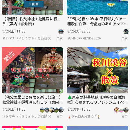
【2回目】秩父神社＋鍾乳洞に行こ
8/25(火)夜〜26(水)平日弾丸ツアー
う（案内＋説明有）
和歌山白浜 今話題のあのアクアル
ープも！
9/26(土) 11:00
8/25(火) 22:30
オトマチ（※旧：オトナの街巡り）【年齢限定なし、30・40代が多く、50代も可】【歴
東京
SUMMER FRIENDS 2026
東京
【秩父の歴史と冒険を楽しむ旅！】
🌲東京の避暑地秋川渓谷の自然満
秩父神社＋鍾乳洞に行こう（案内＋
喫】心癒されるリフレッシュイベン
説明有）
ト🌿
9/19(土) 11:00
8/13(木) 10:30
オトマチ（※旧：オトナの街巡り）【年齢限定なし、30・40代が多く、50代も可】【歴
東京
🗼週末都内お散歩会🚶
東京