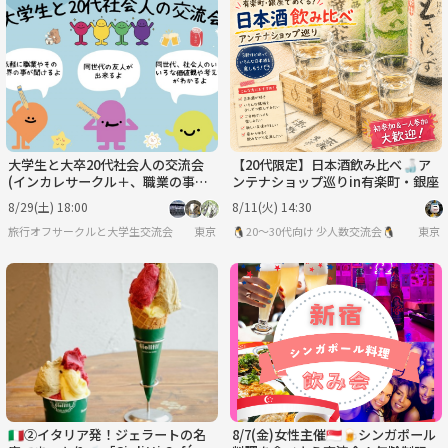
大学生と大卒20代社会人の交流会
【20代限定】日本酒飲み比べ🍶ア
(インカレサークル＋、職業の事を
ンテナショップ巡りin有楽町・銀座
聞いたり同世代の友人を作って下さ
8/29(土) 18:00
8/11(火) 14:30
い、友人紹介500円引)
旅行オフサークルと大学生交流会
東京
🐧20〜30代向け 少人数交流会🐧
東京
🇮🇹②イタリア発！ジェラートの名
8/7(金)女性主催🇸🇬🍺シンガポール