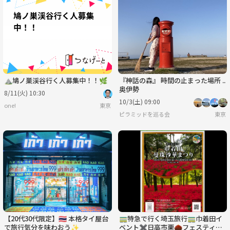
⛰鳩ノ巣渓谷行く人募集中！！🌿
『神話の森』 時間の止まった場所 ..
奥伊勢
8/11(火) 10:30
10/3(土) 09:00
one!
東京
ピラミッドを巡る会
東京
【20代30代限定】🇹🇭 本格タイ屋台
🚃特急で行く埼玉旅行🚃巾着田イ
で旅行気分を味わおう✨
ベント✖️日高市栗🌰フェスティバ