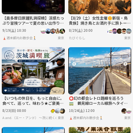
【奥多摩日原鍾乳洞探検】涼感たっ
【8/29（土）女性主催🌼新宿・鳥
ぷり冒険ツアーで夏の思い出作り
貴族】焼き鳥とお酒片手に旅トーク
🌿✨
しましょ✈️旅人飲み会🍺🏮
9/19(土) 10:30
8/29(土) 20:00
🗼週末都内お散歩会🚶
東京
たびぐらし
東京
【いつもの休日を、もっと自由に。
⭕️幻の都会レトロ路線を巡ろう
食べて、巡って、味わう★ご褒美ド
🚃 鶴見線ローカル線旅へタイム
ライブツアー🚘️】
トリップ
8/23(日) 08:00
10/24(土) 12:00
A and.（エー・アンド） 〜次に続くのは、あなたの発見〜
東京
🗼週末都内お散歩会🚶
東京