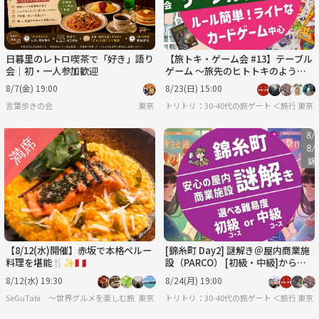
日暮里のレトロ喫茶で「好き」語り
【旅トキ・ゲーム会 #13】テーブル
会｜初・一人参加歓迎
ゲーム 〜旅先のヒトトキのように
みんなでまったりカードゲーム・ボ
8/7(金) 19:00
8/23(日) 15:00
ドゲ〜
言葉歩きの会
東京
トリトリ：30-40代の旅ゲート ＜旅行・
東京
【8/12(水)開催】赤坂で本格ペルー
[錦糸町 Day2] 謎解き＠屋内商業施
料理を堪能🍴✨🇵🇪
設（PARCO） [初級・中級]から難
易度選択できます
8/12(水) 19:30
8/24(月) 19:00
SeGuTabi 〜世界グルメを楽しむ旅 in Tokyo〜
東京
トリトリ：30-40代の旅ゲート ＜旅行・
東京