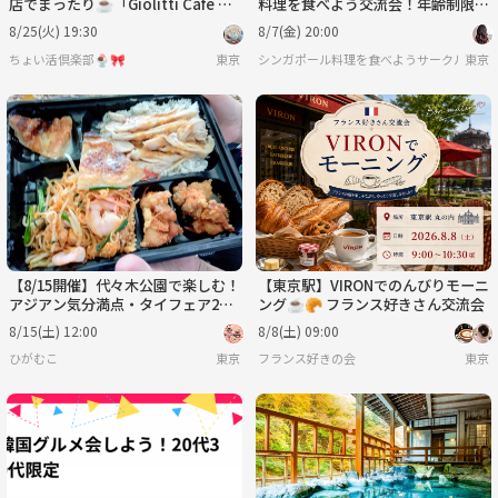
店でまったり☕「Giolitti Café 有
料理を食べよう交流会！年齢制限な
楽町」でおしゃべりカフェ会🍨
し、相互参加歓迎
8/25(火) 19:30
8/7(金) 20:00
ちょい活倶楽部🍨🎀
東京
シンガポール料理を食べようサークル🇸🇬
東京
【8/15開催】代々木公園で楽しむ！
【東京駅】VIRONでのんびりモーニ
アジアン気分満点・タイフェア202
ング☕🥐 フランス好きさん交流会
6🇹🇭
8/15(土) 12:00
8/8(土) 09:00
ひがむこ
東京
フランス好きの会
東京