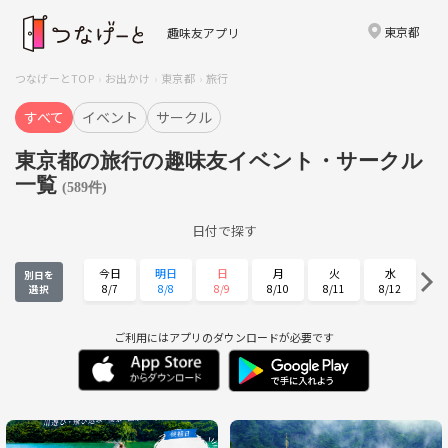
東京都
趣味友アプリ
つなげーとTOP
お出かけ
東京都
旅行
すべて
イベント
サークル
東京都の旅行の趣味友イベント・サークル
一覧
(589件)
日付で探す
今日
明日
日
月
火
水
別日を
8/7
8/8
8/9
8/10
8/11
8/12
選択
木
金
土
日
月
火
8/13
8/14
8/15
8/16
8/17
8/18
ご利用にはアプリのダウンロードが必要です
水
木
金
土
日
月
8/19
8/20
8/21
8/22
8/23
8/24
火
水
木
金
土
日
8/25
8/26
8/27
8/28
8/29
8/30