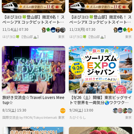
【はぴヨロ🍀登山部】限定6名！ ス
【はぴヨロ🍀登山部】限定6名！ ス
ペーシアX コックピットスイート貸
ペーシアX コックピットスイート貸
切✨ 大人の修学旅行 in 日光🍁
切✨ 大人の修学旅行 in 日光🍁
11/14(土) 07:30
11/23(月) 07:30
はぴヨロ🍀【登山部⛰️】
東京
はぴヨロ🍀【登山部⛰️】
東京
旅好き交流会☆Travel Lovers Mee
【9/26（土）開催】東京ビッグサイ
tup☆
トで世界を一周気分🌏ワクワク満
載のツーリズムEXPOジャパンに行
8/15(土) 15:30
9/26(土) 13:00
ってみよう💖
東京
たびぐらし
国際交流会 by FRON/Tokyo International Friends since.2015【
東京