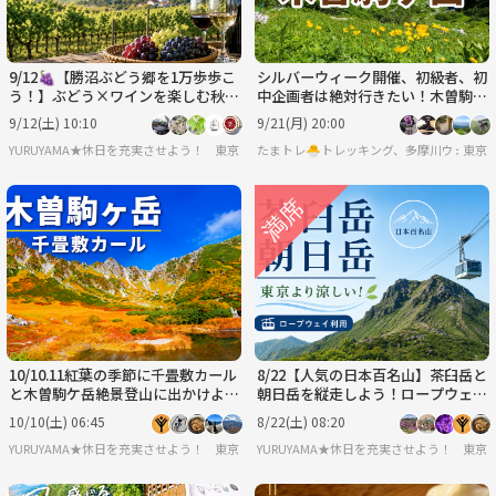
9/12🍇【勝沼ぶどう郷を1万歩歩こ
シルバーウィーク開催、初級者、初
う！】ぶどう×ワインを楽しむ秋の
中企画者は絶対行きたい！木曽駒ヶ
日帰り旅🍷
岳☘️
9/12(土) 10:10
9/21(月) 20:00
YURUYAMA★休日を充実させよう！（グループ登山サークル）
東京
たまトレ🐣トレッキング、多摩川ウォーキ
東京
10/10.11紅葉の季節に千畳敷カール
8/22【人気の日本百名山】茶臼岳と
と木曽駒ケ岳絶景登山に出かけよ
朝日岳を縦走しよう！ロープウェイ
う！
利用です！
10/10(土) 06:45
8/22(土) 08:20
YURUYAMA★休日を充実させよう！（グループ登山サークル）
東京
YURUYAMA★休日を充実させよう！（グ
東京