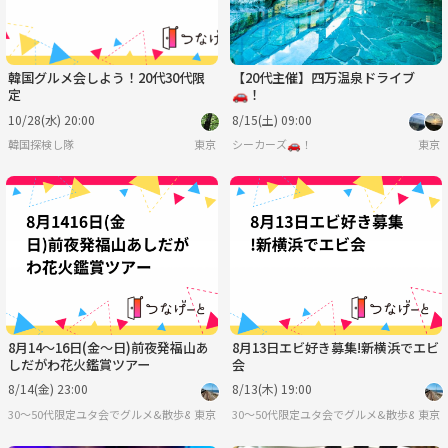
韓国グルメ会しよう！20代30代限
【20代主催】四万温泉ドライブ
定
🚗！
10/28(水) 20:00
8/15(土) 09:00
韓国探検し隊
東京
シーカーズ🚗！
東京
8月14〜16日(金〜日)前夜発福山あ
8月13日エビ好き募集!新横浜でエビ
しだがわ花火鑑賞ツアー
会
8/14(金) 23:00
8/13(木) 19:00
30〜50代限定ユタ会でグルメ&散歩&旅行を楽しもう
東京
30〜50代限定ユタ会でグルメ&散歩&旅行
東京