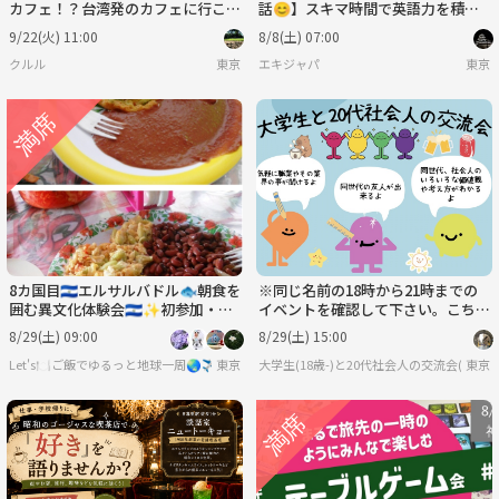
カフェ！？台湾発のカフェに行こう
話😊】スキマ時間で英語力を積み
🌹🌹
上げる✈️初心者大歓迎🙌✨️
9/22(火) 11:00
8/8(土) 07:00
クルル
東京
エキジャパ
東京
8カ国目🇸🇻エルサルバドル🐟朝食を
※同じ名前の18時から21時までの
囲む異文化体験会🇸🇻✨初参加・一
イベントを確認して下さい。こちら
人参加歓迎💖
は近いうちに消します。大学生と大
8/29(土) 09:00
8/29(土) 15:00
卒20代社会人の交流会
Let's🍽️ご飯でゆるっと地球一周🌏✈️
東京
大学生(18歳-)と20代社会人の交流会(気軽
東京