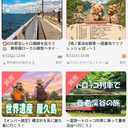
⭕️幻の都会レトロ路線を巡ろう
【鳩ノ巣渓谷散策 〜避暑地でリフ
🚃 鶴見線ローカル線旅へタイム
レッシュ🌿.∘〜 】
トリップ
9/12(土) 12:00
8/11(火) 10:00
🗼週末都内お散歩会🚶
東京
🐷ホロンのダイエットぶ〜🐷
東京
【メンバー限定】縄文杉を見に屋久
～夏旅～トロッコ列車に乗って養老
島に行こう！
渓谷へ行こう♪