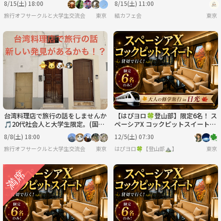
8/15(土) 18:00
8/15(土) 11:00
旅行オフサークルと大学生交流会
東京
結カフェ会
東京
台湾料理店で旅行の話をしませんか
【はぴヨロ🍀登山部】限定6名！ ス
🎵20代社会人と大学生限定。(国内
ペーシアX コックピットスイート貸
•海外、観光、小籠包•チキン•豆花
切✨ 大人の修学旅行 in 日光🍁
8/8(土) 18:00
12/5(土) 07:30
等🍗🥟🍮)
旅行オフサークルと大学生交流会
東京
はぴヨロ🍀【登山部⛰️】
東京