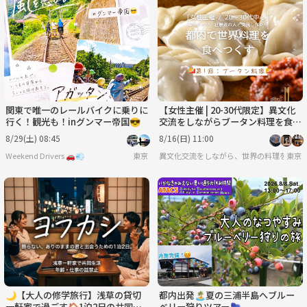
関東で唯一のレールバイクに乗りに
【女性主催 | 20-30代限定】異文化
行く！観光も！inグンマー帝国😎
交流をしながらブータン料理を食べ
よう
8/29(土) 08:45
8/16(日) 11:00
Weekend Drivers 🚗💨
東京
異文化交流をしながら、世界の料理を食べ
東京
🌙【大人の修学旅行】浅草の貸切
都内出発🏝️夏の三浦半島へブルー
一軒家で過ごす🏠1泊2日の共同生
ベリー狩りツアー🫐