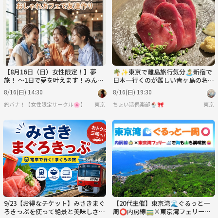
【8月16日（日）女性限定！】夢
🌴✨東京で離島旅行気分🏝️新宿で
旅！ 〜1日で夢を叶えます！みんな
日本一行くのが難しい青ヶ島の名物
で企画会議！〜
が食べれる！？絶品グルメを堪能し
8/16(日) 14:30
8/16(日) 19:30
よう✨🌴
旅バナ！【女性限定サークル🌸】
東京
ちょい活倶楽部🍨🎀
東京
9/23【お得なチケット】みさきまぐ
【20代主催】東京湾🌊ぐるっと一
ろきっぷを使って絶景と美味しさを
周⭕️内房線🚃×東京湾フェリー🛳️