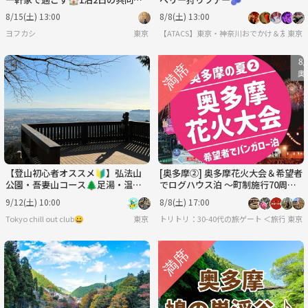
活「ヨフカシ」 ✨
8/15(土) 13:00
8/8(土) 13:00
ヨフカシ
東京
【ATACS】東京・神奈川おでかけ＆友達づく
東京
【登山初心者オススメ🔰】弘法山
[奥多摩②] 奥多摩花火大会＆希望者
公園・吾妻山コース🌲足湯・温泉
でログハウス泊 〜町制施行70周年
付き＆調布花火大会🎇マシマシ企
記念大会 ＆ 奥氷川神社のお祭り
9/12(土) 10:00
8/8(土) 17:00
画！！
も！354
Tokyo chill out club😀
東京
トリトリ：30-40代の旅ゲート ＜旅行・
東京