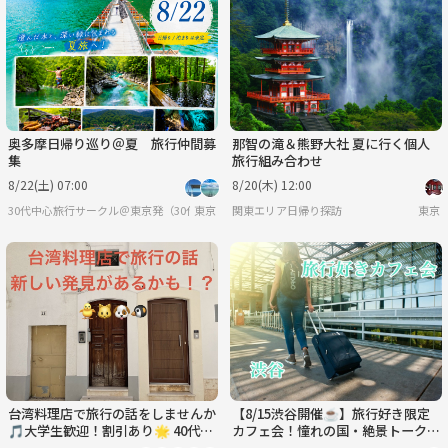
月
火
水
木
金
土
8/31
9/1
9/2
9/3
9/4
9/5
奥多摩日帰り巡り＠夏 旅行仲間募
那智の滝＆熊野大社 夏に行く個人
集
旅行組み合わせ
8/22(土) 07:00
8/20(木) 12:00
30代中心旅行サークル＠東京発（30代8割20代も）@旅行仲間募集
東京
関東エリア日帰り探訪
東京
台湾料理店で旅行の話をしませんか
【8/15渋谷開催☕️】旅行好き限定
🎵大学生歓迎！割引あり🌟 40代ま
カフェ会！憧れの国・絶景トークで
で(国内•海外、観光、🍗🥟🍮)
世界を旅しよう✨