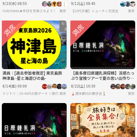
満喫する日帰りの旅
で海も山も満喫旅😆
9/23(水) 08:55
9/12(土) 08:45
YURUYAMA★休日を充実させよう！（グループ登山サークル）
東京
【20代主催】ニューティ交流会
東京
満員：[過去参加者限定] 東京島旅
【奥多摩日原鍾乳洞探検】涼感たっ
神津島 -星と海遊びの島-
ぷり冒険ツアーで夏の思い出作り
🌿✨
8/14(金) 00:00
8/22(土) 10:30
トリトリ：30-40代の旅ゲート ＜旅行・世界のグルメ・謎解き・新たな体験＞
東京
🗼週末都内お散歩会🚶
東京