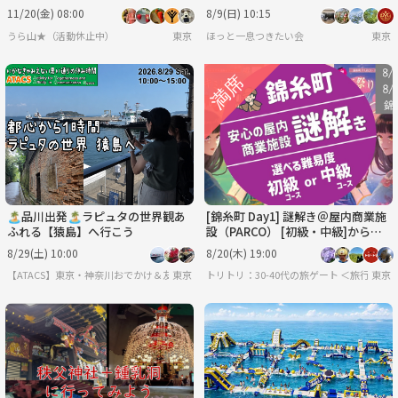
11/20(金) 08:00
8/9(日) 10:15
うら山★（活動休止中）
東京
ほっと一息つきたい会
東京
🏝️品川出発🏝️ラピュタの世界観あ
[錦糸町 Day1] 謎解き＠屋内商業施
ふれる【猿島】へ行こう
設（PARCO） [初級・中級]から難
易度選択できます
8/29(土) 10:00
8/20(木) 19:00
【ATACS】東京・神奈川おでかけ＆友達づくり｜20代30代中心
東京
トリトリ：30-40代の旅ゲート ＜旅行・
東京