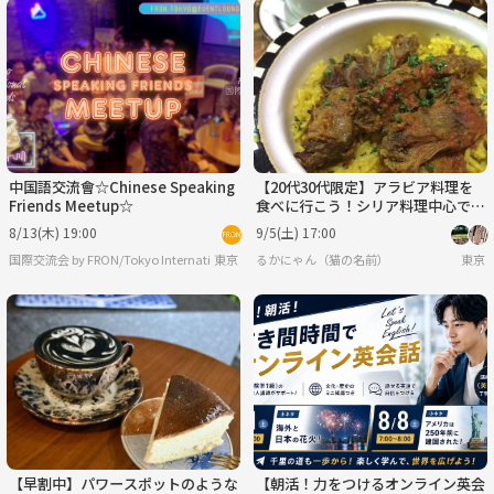
中国語交流會☆Chinese Speaking
【20代30代限定】アラビア料理を
Friends Meetup☆
食べに行こう！シリア料理中心です
🌸🌸
8/13(木) 19:00
9/5(土) 17:00
東京
るかにゃん（猫の名前）
国際交流会 by FRON/Tokyo International Friends since.2015【
東京
【早割中】パワースポットのような
【朝活！力をつけるオンライン英会