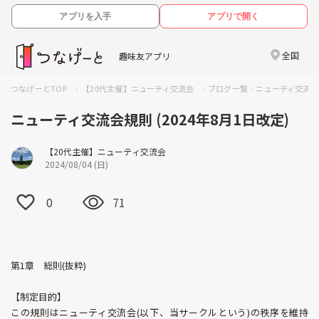
アプリを入手
アプリで開く
全国
趣味友アプリ
つなげーとTOP
【20代主催】ニューティ交流会
ブログ一覧
ニューティ交流会規
ニューティ交流会規則 (2024年8月1日改定)
【20代主催】ニューティ交流会
2024/08/04 (日)
0
71
第1章 総則(抜粋)
【制定目的】
この規則はニューティ交流会(以下、当サークルという)の秩序を維持