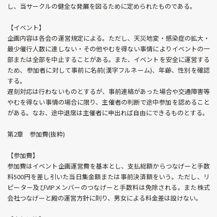
し、当サークルの健全な発展を図るために定められたものである。
【イベント】
企画内容は各会の運営規定による。ただし、天災地変・感染症の拡大・
最少催行人数に達しない・その他やむを得ない事情によりイベントの一
部または全部を中止することがある。また、イベントを安全に運営する
ため、参加者に対して事前に名前(漢字フルネーム)、年齢、性別を確認
する。
遅刻対応は行わないものとするが、事前連絡があった場合や交通障害等
やむを得ない事情の場合に限り、主催者の判断で途中参加を認めること
がある。なお、途中退席は主催者に申出れば自由にできるものとする。
第2章 参加費(抜粋)
【参加費】
参加費はイベント企画運営費を基本とし、支払総額からつなげーと手数
料500円を差し引いた当日集金額または事前決済額をいう。ただし、リ
ピーター及びVIPメンバーのつなげーと手数料は免除される。また株式
会社つなげーと殿の運営方針に則り、男女による料金差は設けない。