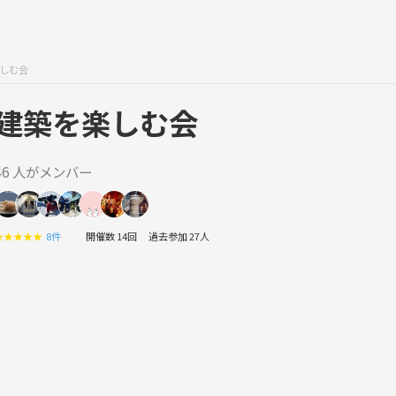
しむ会
建築を楽しむ会
46 人がメンバー
★
★
★
★
★
8件
開催数 14回
過去参加 27人