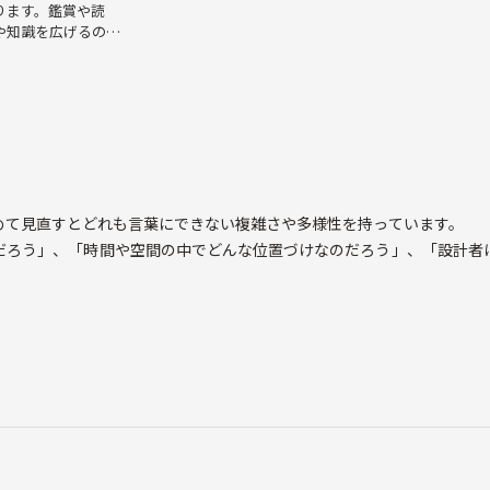
ります。鑑賞や読
や知識を広げるのが
ます。
て見直すとどれも言葉にできない複雑さや多様性を持っています。
ろう」、「時間や空間の中でどんな位置づけなのだろう」、「設計者
ます。
深めるため、カフェ等で予習や復習も行います。行き先は美術館や博物