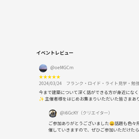
特定の建築家やテーマを取り上げて見学ツアーを行
◇建築勉強会
建築についての理解を深めて視野を広げるため、建
●こんな方におすすめ
・建物（建築）に興味があり、もっとよく知りたい
イベントレビュー
・芸術や歴史が好きで、建築にも関心を広げたい
・建築が持つ美しさや精神性を追求したい
@
oeMGCm
★
★
★
★
★
●活動実績（2022年5月以降はレビューを参照くだ
2024/03/24
フランク・ロイド・ライト見学・勉
○2022年
今まで建築について深く話ができる方が身近になく
【建築見学】3/26東京高層建築、4/30川村美術館
✨ 主催者様をはじめお集まりいただいた皆さまあ
○2021年
【展覧会鑑賞】4/24『アイノとアルヴァ 二人のアアル
@
i6GcKY
（クリエイター）
【建築見学】8/21前川國男自邸（オンライン）
ご参加ありがとうございました😄話題も色々
【建築読書会】2/7・2/21五十嵐太郎『現代建築に関
催していきますので、ぜひご参加いただけた