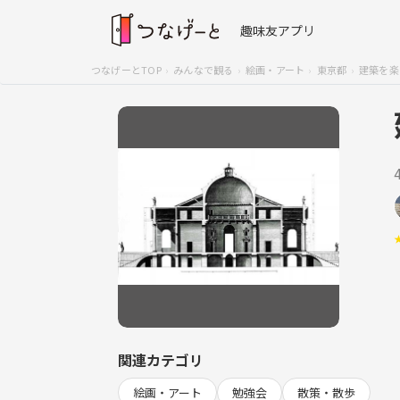
趣味友アプリ
つなげーとTOP
みんなで観る
絵画・アート
東京都
建築を楽
関連カテゴリ
絵画・アート
勉強会
散策・散歩