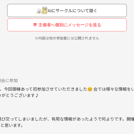
います。現地に解説はありませんので予習をじっくり行います。
AIにサークルについて聞く
💬 主催者へ個別にメッセージを送る
築書や評論を読みます。中には難解な書物もありますが、みんなで読
※内容は他の参加者には公開されません
さい）
強会に参加
、今回御縁あって初参加させていただきました😊 会では様々な情報を
・佐倉城下町
りがとうございます♪
ト』展、7/17隈研吾展、10/9丹下健三展、11/28妹島和世＋西沢立衛
飛び交ってしまいましたが、有用な情報があったようで何よりです。開
する16章』、3/28長谷川堯『神殿か獄舎か』、9/4西洋建築史その1
らと思います。