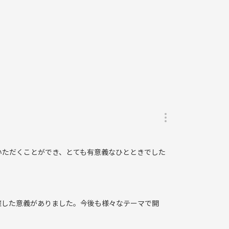
めば理解が進むはず。
いただくことができ、とても有意義なひとときでした
／SANAA展
催した意義がありました。今後も様々なテーマで開