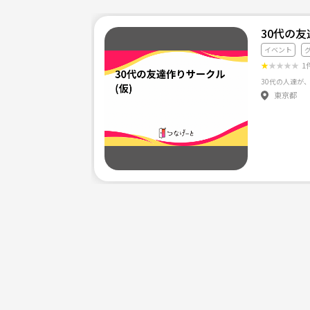
30代の友
イベント
★
★
★
★
★
1
30代の人達が
東京都