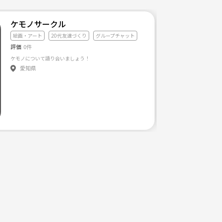
ケモノサークル
絵画・アート
20代友達づくり
グループチャット
評価
0件
参加をお願いします。
ケモノについて語り合いましょう！
愛知県