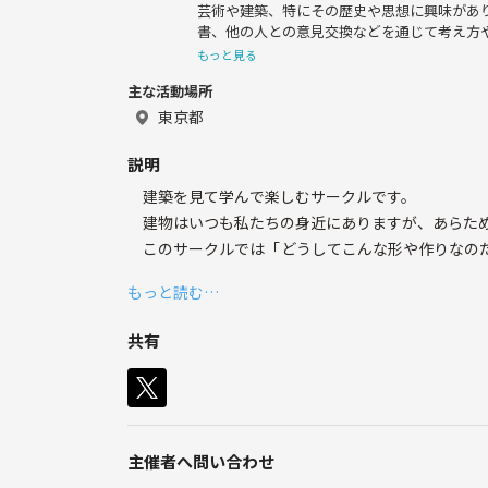
芸術や建築、特にその歴史や思想に興味があ
書、他の人との意見交換などを通じて考え方
好きです。最近は史跡や建物めぐりもしてい
もっと見る
主な活動場所
東京都
説明
建築を見て学んで楽しむサークルです。
建物はいつも私たちの身近にありますが、あらため
このサークルでは「どうしてこんな形や作りなのだ
に触れていきたいと思います。
もっと読む…
●活動内容
共有
1〜2ヶ月に1回くらいの頻度でいずれかを開催し
◇展覧会鑑賞
建築／デザイン系の展覧会を見に行きます。理解を
主催者へ問い合わせ
◇建物見学