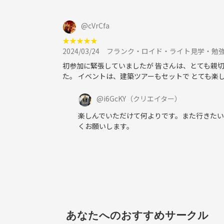
●管理人について
1人は施設の企画、もう1人はメーカーでマーケテ
@
cVrCfa
★
★
★
★
★
2024/03/24
フランク・ロイド・ライト見学・勉
初参加に緊張していましたが 皆さんは、とても親切
た。 イベントは、建築ツアーもセットで とても楽
@
i6GcKY
（クリエイター）
楽しんでいただけて何よりです。また行きた
くお願いします。
あなたへのおすすめサークル