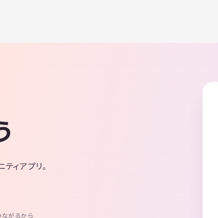
う
ニティアプリ。
つながるから