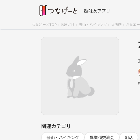
趣味友アプリ
つなげーとTOP
お出かけ
登山・ハイキング
大阪府
かなエー
関連カテゴリ
登山・ハイキング
異業種交流会
朝活