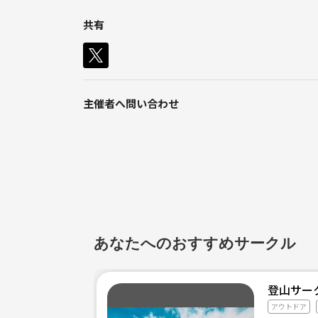
共有
またここでは、やりたいことを一緒に見つけ、視覚化するc
是非、興味ある方は参加ボタンをクリックお願いし
★こんな方におすすめ★
主催者へ問い合わせ
・山登りを初めて見たい方
・仕事と家の往復に飽きてきた方
・何か新しいことに挑戦したい方
・色んな人と交流したい方
あなたへのおすすめサークル
登山サー
アウトドア