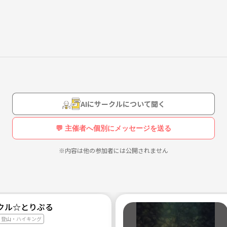
olorful boardというものも実施してます。
ます！！
AIにサークルについて聞く
💬 主催者へ個別にメッセージを送る
※内容は他の参加者には公開されません
クル☆とりぷる
登山・ハイキング