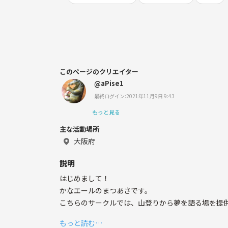
このページのクリエイター
@aPise1
最終ログイン:2021年11月9日 9:43
もっと見る
主な活動場所
大阪府
説明
はじめまして！
かなエールのまつあさです。
こちらのサークルでは、山登りから夢を語る場を提
もっと読む…
かなエールとは、興味はあるけど、1人だとなかな