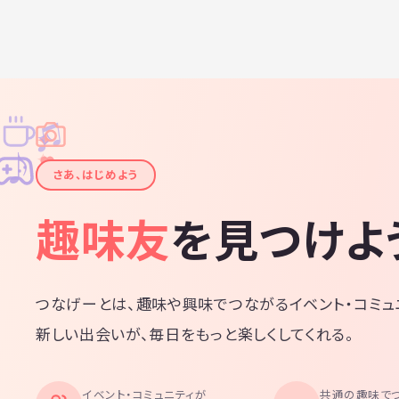
♫
✧
✦
✦
♪
✧
さあ、はじめよう
趣味友
を見つけよ
つなげーとは、趣味や興味でつながるイベント・コミュ
新しい出会いが、毎日をもっと楽しくしてくれる。
イベント・コミュニティが
共通の趣味で