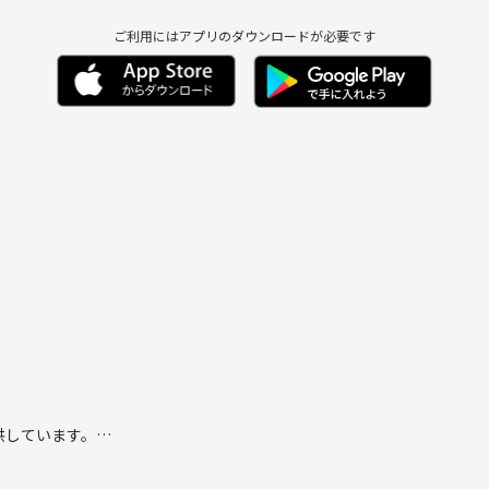
ご利用にはアプリのダウンロードが必要です
供しています。
か一歩が踏み出せないことをこのサークルを通じて一緒に実現していく場