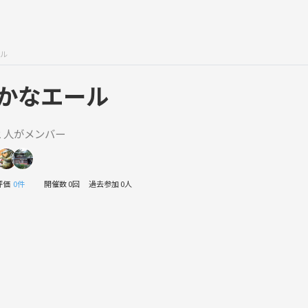
ル
かなエール
2 人がメンバー
評価
0件
開催数 0回
過去参加 0人