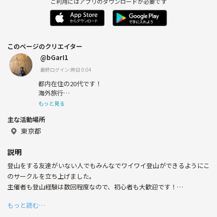
ご利用にはアプリのダウンロードが必要です
このページのクリエイター
@bGarI1
最終ログイン:昨日 0:04
都内在住の20代です！
海外旅行
もっと見る
スノーボード
主な活動場所
登山
東京都
キャンプ
説明
など、アウトドアや体を動かすのが好きです。
登山をする友達がいない人でもみんなでワイワイ登山ができるようにこ
よろしくお願いします！
のサークルを立ち上げました。
英語勉強中です
主催者も登山経験は数回程度なので、初心者も大歓迎です！
登山好きな仲間もつながりましょう！
もっと読む…