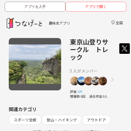
アプリを入手
アプリで開く
全国
趣味友アプリ
東京山登りサ
ークル トレ
ック
5 人がメンバー
評価
0件
開催数 0回
過去参加 0人
関連カテゴリ
スポーツ全般
登山・ハイキング
アウトドア