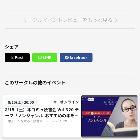
サークルイベントレビューをもっと見る
シェア
Post
LINE
facebook
このサークルの他のイベント
オンライン
8/15(土) 20:00
8/15（土）本コミュ読書会 Vol.320 テ
ーマ「ノンジャンル-おすすめの本を語
る会」
「本」でつながる！読書会コミュニティ「本コミ
ュ」