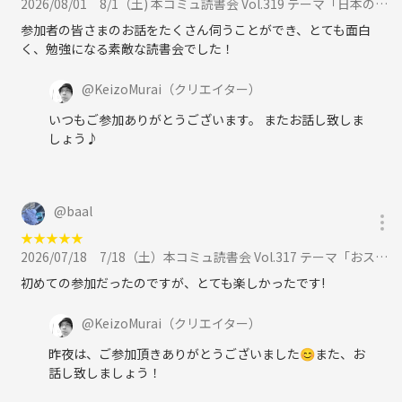
2026/08/01
8/1（土) 本コミュ読書会 Vol.319 テーマ「日本の小説を語る会-ミステリー、恋愛、SFなどなんでもOK!」に参加
参加者の皆さまのお話をたくさん伺うことができ、とても面白
く、勉強になる素敵な読書会でした！
@
KeizoMurai
（クリエイター）
いつもご参加ありがとうございます。 またお話し致しま
しょう♪
@
baal
★
★
★
★
★
2026/07/18
7/18（土）本コミュ読書会 Vol.317 テーマ「おススメの映画をみんなで語ろう」に参加
初めての参加だったのですが、とても楽しかったです!
@
KeizoMurai
（クリエイター）
昨夜は、ご参加頂きありがとうございました😊また、お
話し致しましょう！