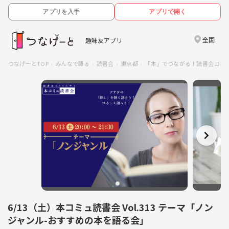
アプリを入手
アプリで開く
全国
趣味友アプリ
つなげーとTOP
みんなで語る
読書会
東京都
「本」でつながる！読書会コミ
6/13（土）本コミュ読書会 Vol.313 テーマ「ノン
ジャンル-おすすめの本を語る会」