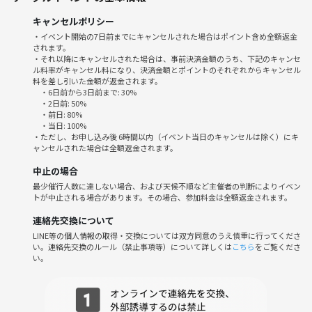
・ビデオはオンにしていただきますようお願いいたします。
-------------
キャンセルポリシー
【ファシリテータ】
・イベント開始の7日前までにキャンセルされた場合はポイント含め全額返金
されます。
村井圭造
・それ以降にキャンセルされた場合は、事前決済金額のうち、下記のキャンセ
〇絵本クリエイター
ル料率がキャンセル料になり、決済金額とポイントのそれぞれからキャンセル
〇ストーンアート作家
料を差し引いた金額が返金されます。
・6日前から3日前まで: 30%
〇キヤノン株式会社、そして、
・2日前: 50%
アメリカのゲームメーカー、エレクトロニックアーツの
・前日: 80%
・当日: 100%
アートディレクターを経て、2011年に起業。
・ただし、お申し込み後 6時間以内（イベント当日のキャンセルは除く）にキ
現在は、
ャンセルされた場合は全額返金されます。
オリジナルブランドの絵本の企画、製作、販売をしています。
中止の場合
最少催行人数に達しない場合、および天候不順など主催者の判断によりイベン
トが中止される場合があります。その場合、参加料金は全額返金されます。
連絡先交換について
LINE等の個人情報の取得・交換については双方同意のうえ慎重に行ってくださ
い。連絡先交換のルール（禁止事項等）について詳しくは
こちら
をご覧くださ
い。