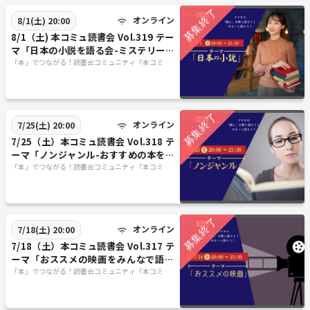
オンライン
8/1(土) 20:00
8/1（土) 本コミュ読書会 Vol.319 テー
マ「日本の小説を語る会-ミステリー、
恋愛、SFなどなんでもOK!」
「本」でつながる！読書会コミュニティ「本コミ
ュ」
オンライン
7/25(土) 20:00
7/25（土）本コミュ読書会 Vol.318 テ
ーマ「ノンジャンル-おすすめの本を語
る会」
「本」でつながる！読書会コミュニティ「本コミ
ュ」
オンライン
7/18(土) 20:00
7/18（土）本コミュ読書会 Vol.317 テ
ーマ「おススメの映画をみんなで語ろ
う」
「本」でつながる！読書会コミュニティ「本コミ
ュ」