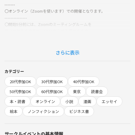
-------
〇オンライン（Zoomを使います）での開催となります。
---------------
〇開始5分前には、Zoomのミーティングルームを
開いておきますので、19:55からご入場できます。
雑談しましょう！
音声チェックもしましょうね(;^_^A
-----------
さらに表示
20:00読書会スタート！
〇自己紹介
↓
カテゴリー
〇各自の推し本の紹介（一人10分～15分）
20代参加OK
30代参加OK
40代参加OK
↓
〇今後の読書会のテーマのご紹介
50代参加OK
60代参加OK
東京
読書会
21:30終了
本・読書
オンライン
小説
漫画
エッセイ
--------------
【ご参加にあたってのご留意点】
絵本
ノンフィクション
ビジネス書
ご参加いただく方が、安心して交流ができるように,以下の点ご留意く
ださい。
・実名でのご参加をお願いいたします。
サークルイベントの基本情報