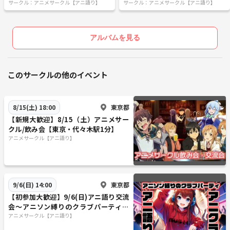
サークル：アニメサークル【アニ語り】
サークル：アニメサークル【アニ語り】
アルバムを見る
このサークルの他のイベント
東京都
8/15(土) 18:00
【新規大歓迎】8/15（土）アニメサー
クル/飲み会【東京・代々木駅1分】
アニメサークル【アニ語り】
東京都
9/6(日) 14:00
【初参加大歓迎】9/6(日)アニ語り交流
会～アニソン縛りのクラブパーティ～
【アニクラ】
アニメサークル【アニ語り】