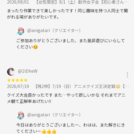
2026/08/01
【女性限定】8/1（土）創作女子会【初心者さん歓迎】 に参加
まったり作業できて楽しかったです！同じ趣味を持つ人同士で繋
がれる場がありがたいです。
@
anigatari
（クリエイター）
ご参加ありがとうございました、また是非遊びにいらして
ください😊
@
2iDheW
★
★
★
★
★
2026/07/19
【残2枠】7/19（日）アニメクイズ王決定戦😊【個人戦・団体戦・クイズミリオネラ】に参加
クイズ大会良かったです また…やって欲しいかな それまでアニ
メ観て正解率あげたい‼️
@
anigatari
（クリエイター）
今日はありがとうございましたー、わはは、また解きにき
てくださいー👍👍👍