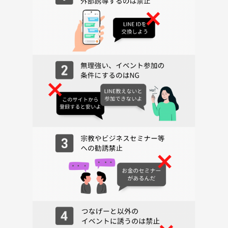
③2時間30分楽しい時間を過ごせて、お友達もたくさんできます😇
【参加費 ：1700円】
※レンタル費、つなげーと管理費8%、振込手数料込み
【持込む物・持ってきてもらう物】
自分が飲むお酒・食べ物🍔🧋
※瓶は割れると危ないので持ち込まないで下さい。
※テレビ、ゲーム、ボードゲーム、電気ケトル、電子レンジ、冷蔵庫等
が使えます🫶
【✨🍻🎶２次会✨🍻🎶】
新しい場所なので考え中です🙄
できれば仲良くなった方々で２次会できたらと考えてはおります✌️
【概要】
アニメ好きな友達を増やす飲み会イベントをやります🎵