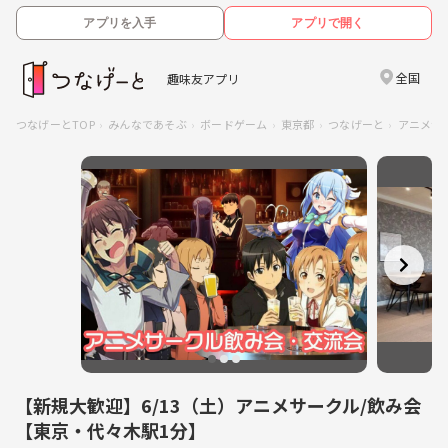
アプリを入手
アプリで開く
全国
趣味友アプリ
つなげーとTOP
みんなであそぶ
ボードゲーム
東京都
つなげーと
アニメサ
【新規大歓迎】6/13（土）アニメサークル/飲み会
【東京・代々木駅1分】