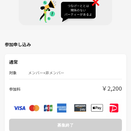
みんなでご飯を持ち寄って飲み会イベントやりましょう(*^_^*)
アニメという共通の話題で盛り上がれる友達を探しませんか❔
当サークルは、アニメの話題を通して、みんなで『思い出』と『友達』
を作るサークルです 😊
ぜひ、ご一緒いただけますと嬉しいです🎵
参加申し込み
❮アニメサークルのその他のイベント❯
https://tunagate.com/circle/23343/events
通常
※活動の様子になります🤭
対象
メンバー+非メンバー
【注意事項（必ずお読みください）】
●仕事、宗教、政治活動、その他勧誘行為、サークル勧誘行為の禁止。
￥2,200
参加料
ほぼ話した事ないのに強引な飲み会勧誘。
●セクハラ、しつこく連絡先を聞くなどの迷惑行為。
●安全上車の送迎などの禁止 基本的に電車移動。
●他の参加者に対しての迷惑行為・誹謗中傷や喧嘩。
参加者からの苦情が2件来た時点で強制退会となります。
●ドタキャンは大丈夫ですが、次回また来ていただけると嬉しいです。
募集終了