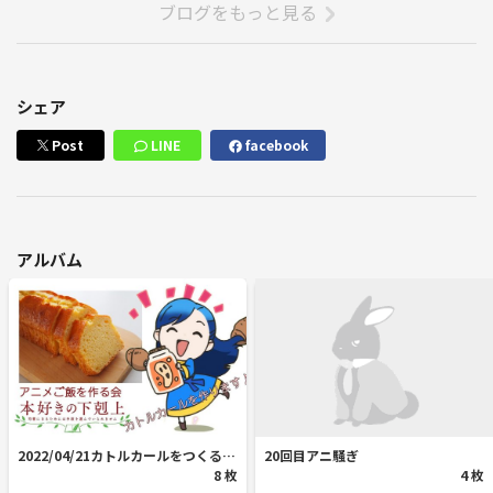
ブログをもっと見る
シェア
Post
LINE
facebook
アルバム
2022/04/21カトルカールをつくる
20回目アニ騒ぎ
（本好きの下克上）
8 枚
4 枚