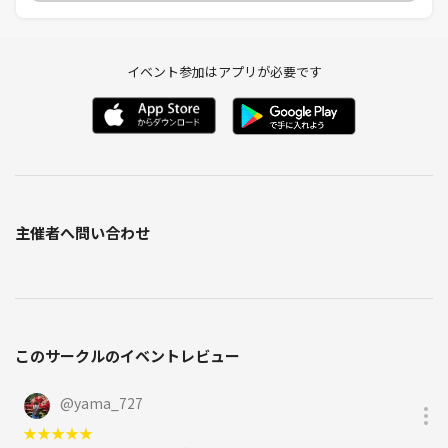
●当サークルで起きた事件、事故、不利益などは一切責任を負いません
ので、ご了承できる方のみ参加お願いします。参加表明をされた時点で
この規約を理解して同意した事とします。
もし少しでも同意できない場合他サークルへご参加下さい。
イベント参加はアプリが必要です
ルールやマナーを守って楽しく遊びましょう(*^^*)
【✴️さいごに✴️】
当サークルは、思い出と友達を作るサークルとして2012年から活動して
おります。
イベント参加者全員に、趣味が合い、話の盛り上がる生涯の友達が出来
主催者へ問い合わせ
たらと思い活動を継続しております。
全員で楽しいイベントを作っていけたらと思っております、是非遊びに
いらしてください😊
このサークルのイベントレビュー
@
yama_727
★
★
★
★
★