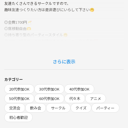
友達たくさんできるサークルですので、
趣味友達つくりたい方は是非遊びにいらして下さい🤭
◎会費1700円🥂
◎席移動自由🫶
◎持ち寄り型のパーティースタイル🤭
◎アニメ紹介カードで友達できます！←サークル名物💯
★☆★☆★☆★☆★☆★☆★☆★☆
さらに表示
お酒飲めない方はジュースでも大丈夫です。
ビンは危ないので持ち込まないようにお願いします🙏
カテゴリー
★☆★☆★☆★☆★☆★☆★☆★☆
20代参加OK
30代参加OK
40代参加OK
【イベント詳細】
50代参加OK
60代参加OK
代々木
アニメ
日付： 6月13日（土）
交流会
飲み会
サークル
クイズ
パーティー
集合場所：Aivicスペース代々木
住所詳細：
初心者歓迎
東京都渋谷区代々木1-38-1 タムラビル3F