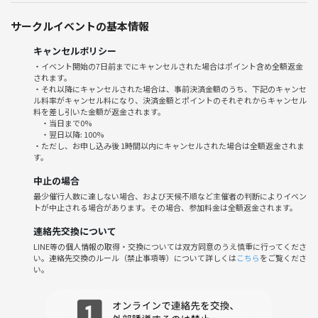
※代々木駅 北口改札(JR山手線) 徒歩1分
※カラオケ歌広場隣のビルになります😊
サークルイベントの基本情報
開場時間：18時00分
キャンセルポリシー
開始時間：18時30分
・イベント開始の7日前までにキャンセルされた場合はポイント含め全額返金
されます。
終了時間：21時00分
・それ以降にキャンセルされた場合は、事前決済金額のうち、下記のキャンセ
※早めにお喋りしたい方は、18：00～18：30の間におこし頂いても大
ル料率がキャンセル料になり、決済金額とポイントのそれぞれからキャンセル
丈夫です🎵
料を差し引いた金額が返金されます。
・当日まで0%
・翌日以降: 100%
※当サークルは、イベント参加してからたくさんのお友達をつくるため
・ただし、お申し込み後 1時間以内にキャンセルされた場合は全額返金されま
す。
に、
『アニメ紹介カード』を使って楽しくお酒を飲んでおります🍺🍺🍺
中止の場合
最少催行人数に達しない場合、および天候不順など主催者の判断によりイベン
【✴️アニメ紹介カードを使って楽しもう✴️】
トが中止される場合があります。その場合、参加料金は全額返金されます。
連絡先交換について
※アニメ紹介カードとは❔
LINE等の個人情報の取得・交換については双方同意のうえ慎重に行ってくださ
①当日話したいアニメを紹介カードに書きます🙆‍♂️🤝
い。連絡先交換のルール（禁止事項等）について詳しくは
こちら
をご覧くださ
い。
②初めて参加される方でも、皆さんどんなアニメが好きなのか直ぐにに
わかりますので盛り上がります👍