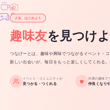
♫
✧
✦
✦
♪
✧
さあ、はじめよう
趣味友
を見つけ
つなげーとは、趣味や興味でつながるイベント・コ
新しい出会いが、毎日をもっと楽しくしてくれる。
イベント・コミュニティが
共通の趣味で
見つかる・つくれる
仲良くなり