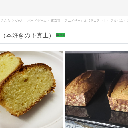
みんなであそぶ
ボードゲーム
東京都
アニメサークル【アニ語り】
アルバム
くる（本好きの下克上）
公開