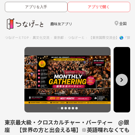
アプリを入手
アプリで開く
全国
趣味友アプリ
つなげーとTOP
異文化交流
東京都
つなげーと
【東京国際交流会】🌎「世
東京最大級・クロスカルチャー・パーティー @銀
座 【世界の方と出会える場】※英語喋れなくても