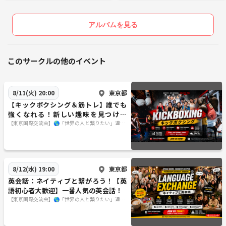
見 ※英語喋れなくてもご参加いただけま
見 ※英語喋れなくてもご参加いただけま
す。
す。
アルバムを見る
このサークルの他のイベント
東京都
8/11(火) 20:00
【キックボクシング＆筋トレ】誰でも
強くなれる！新しい趣味を見つけよ
う！
【東京国際交流会】🌎「世界の人と繋りたい」違う
世界見てみたい方は必見 ※英語喋れなくてもご参
加いただけます。
東京都
8/12(水) 19:00
英会話：ネイティブと繋がろう！【英
語初心者大歓迎】一番人気の英会話！
【東京国際交流会】🌎「世界の人と繋りたい」違う
世界見てみたい方は必見 ※英語喋れなくてもご参
加いただけます。