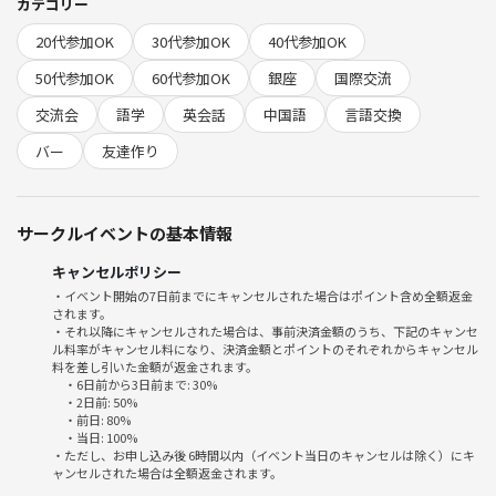
・会場を貸し切りにしております。
カテゴリー
┗━【コミュニティ特典】━★
20代参加OK
30代参加OK
40代参加OK
✨このイベントで得られるメリット✨
50代参加OK
60代参加OK
銀座
国際交流
世界の方々とのご縁
交流会
語学
英会話
中国語
言語交換
ずっと繋がりを持てる友達
英語と交流を効率的に
バー
友達作り
新しい視野・新しいビジョン
▶この交流会は想いの近い人・同じ共通点の方が集まります
サークルイベントの基本情報
✨趣味や活動の場を広げて、類友との出会いで人生を変えませんか✨
キャンセルポリシー
◆━━━━━━━━━━━━━━━━━━━━━━━◆
・イベント開始の7日前までにキャンセルされた場合はポイント含め全額返金
されます。
イベントについて
・それ以降にキャンセルされた場合は、事前決済金額のうち、下記のキャンセ
◆━━━━━━━━━━━━━━━━━━━━━━━◆
ル料率がキャンセル料になり、決済金額とポイントのそれぞれからキャンセル
料を差し引いた金額が返金されます。
・6日前から3日前まで: 30%
・2日前: 50%
🕓【時間】15時00分～18時まで
・前日: 80%
・当日: 100%
・ただし、お申し込み後 6時間以内（イベント当日のキャンセルは除く）にキ
💴【参加費】
ャンセルされた場合は全額返金されます。
事前決済チケット：1,000円