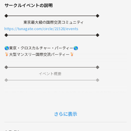
サークルイベントの説明
◆━━━━━━━━━━━━━━━━━━━━━━━◆
東京最大級の国際交流コミュニティ
https://tunagate.com/circle/21528/events
◆━━━━━━━━━━━━━━━━━━━━━━━◆
🌎東京・クロスカルチャー・パーティー🌎
🍹大型マンスリー国際交流パーティー🍹
◆━━━━━━━━━━━━━━━━━━━━━━━◆
イベント概要
◆━━━━━━━━━━━━━━━━━━━━━━━◆
月一回大型パーティーです。色んな方が集まるので、是非気軽にご参加
ください！
今回のイベントは日本語が話せる海外の方がたくさん参加しますので、
中国語＆英語を勉強中の方もお気軽にご参加下さい。
さらに表示
★━【コミュニティ特典】━┓