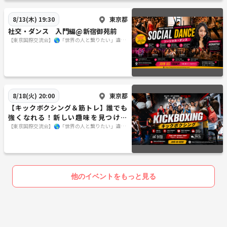
東京都
8/13(木) 19:30
社交・ダンス 入門編@新宿御苑前
【東京国際交流会】🌎「世界の人と繋りたい」違う
世界見てみたい方は必見 ※英語喋れなくてもご参
加いただけます。
東京都
8/18(火) 20:00
【キックボクシング＆筋トレ】誰でも
強くなれる！新しい趣味を見つけよ
う！
【東京国際交流会】🌎「世界の人と繋りたい」違う
世界見てみたい方は必見 ※英語喋れなくてもご参
加いただけます。
他のイベントをもっと見る