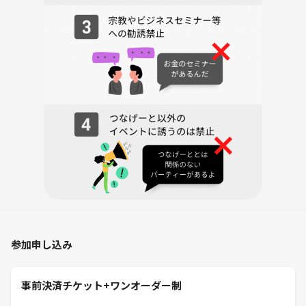
・海外の方と繋がりたい方
・友達を作りたい、人脈を広げたい方
・英語を勉強している方
・中国語を勉強している方
・言語交換の相手を探している方（中国語・台湾語） など
日本語がペラペラの外国人の方にも数多くご参加頂いております！
これから海外旅行やワーキングホリデーを始めようという方は大歓迎で
す！
気軽な交流会になりますのでどなたでもお気軽にご参加ください♪
◆━━━━━━━━━━━━━━━━━━━━━━━◆
お薦めのイベント
◆━━━━━━━━━━━━━━━━━━━━━━━◆
ご都合が合わなかったり満席にてご参加できない場合には、他にも色々
参加申し込み
な企画がありますので、
▼コチラから他イベントもご検討頂けると幸いです。
https://tunagate.com/circle/21528
事前決済チケット+ワンオーダー制
※東京最大級の国際交流コミュニティ