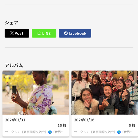
シェア
Post
LINE
facebook
アルバム
2024/03/31
2024/03/16
15 枚
5 枚
サークル：【東京国際交流会】🌎「世界の
サークル：【東京国際交流会】🌎「世界の
人と繋りたい」違う世界見てみたい方は必
人と繋りたい」違う世界見てみたい方は必