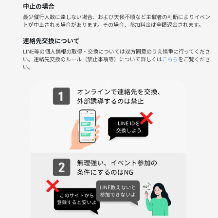
中止の場合
最少催行人数に達しない場合、および天候不順など主催者の判断によりイベン
🚉【場所】:300 BAR NEXT (300BAR 3店舗ありますので、会場はNEXT
トが中止される場合があります。その場合、参加料金は全額返金されます。
です)
※店を完全貸し切りにしております。
連絡先交換について
日比谷駅出口A13は最寄りの出口です
LINE等の個人情報の取得・交換については双方同意のうえ慎重に行ってくださ
い。連絡先交換のルール（禁止事項等）について詳しくは
こちら
をご覧くださ
い。
◆━━━━━━━━━━━━━━━━━━━━━━━◆
参加ルール
◆━━━━━━━━━━━━━━━━━━━━━━━◆
★参加する理由
-お洒落な場所：300BAR NEXT。
-楽しくスピーキング練習ができる。
-海外の方と仲良くなれる。
-国際交流好きが集まるイベント
-場所は、銀座ですので、どこからでもアクセスがとても便利です。
-英語/中国語/日本語ランゲージエクスチェンジですので、言語の練習に
最適
👫〜こんな方にお勧めです〜👫