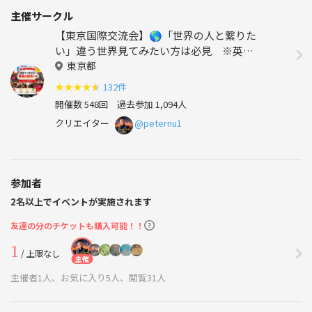
主催サークル
【東京国際交流会】🌎「世界の人と繋りた
い」違う世界見てみたい方は必見 ※英語
喋れなくてもご参加いただけます。
東京都
★
★
★
★
★
132件
開催数 548回
過去参加 1,094人
クリエイター
@peternu1
参加者
2名以上でイベントが実施されます
友達の分のチケットも購入可能！！
1
/ 上限なし
主催
主催者1人、お気に入り5人、閲覧31人