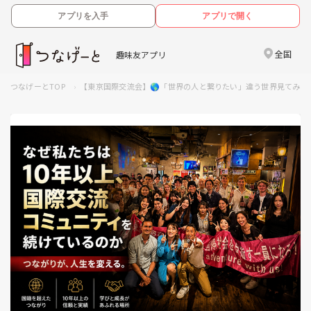
アプリを入手
アプリで開く
全国
趣味友アプリ
つなげーとTOP
【東京国際交流会】🌎「世界の人と繋りたい」違う世界見てみた