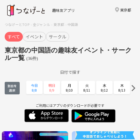
東京都
趣味友アプリ
つなげーとTOP
全ジャンル
東京都
中国語
すべて
イベント
サークル
東京都の中国語の趣味友イベント・サーク
ル一覧
(36件)
日付で探す
今日
明日
月
火
水
木
別日を
8/8
8/9
8/10
8/11
8/12
8/13
選択
金
土
日
月
火
水
8/14
8/15
8/16
8/17
8/18
8/19
ご利用にはアプリのダウンロードが必要です
木
金
土
日
月
火
8/20
8/21
8/22
8/23
8/24
8/25
水
木
金
土
日
月
8/26
8/27
8/28
8/29
8/30
8/31