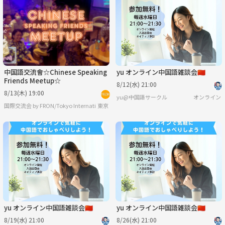
火
水
木
金
土
日
9/1
9/2
9/3
9/4
9/5
9/6
中国語交流會☆Chinese Speaking
yu オンライン中国語雑談会🇨🇳
Friends Meetup☆
8/12(水) 21:00
8/13(木) 19:00
yu@中国語サークル
オンライン
東京
国際交流会 by FRON/Tokyo International Friends since.2015【
yu オンライン中国語雑談会🇨🇳
yu オンライン中国語雑談会🇨🇳
8/19(水) 21:00
8/26(水) 21:00