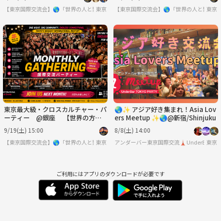
K
K
【東京国際交流会】🌎「世界の人と繋りたい」違う世界見てみたい方は必見 ※英語喋
東京
【東京国際交流会】🌎「世界の人と繋り
東京
東京最大級・クロスカルチャー・パ
🌏✨ アジア好き集まれ！Asia Lov
ーティー @銀座 【世界の方と
ers Meetup ✨🌏@新宿/Shinjuku
出会える場】※英語喋れなくてもO
9/19(土) 15:00
8/8(土) 14:00
K
【東京国際交流会】🌎「世界の人と繋りたい」違う世界見てみたい方は必見 ※英語喋
東京
アンダーバー東京国際交流🗼UnderBar TOKY
東京
ご利用にはアプリのダウンロードが必要です