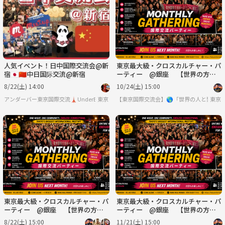
人気イベント！日中国際交流会@新
東京最大級・クロスカルチャー・パ
宿🇯🇵🇨🇳中日国际交流@新宿
ーティー @銀座 【世界の方と
出会える場】※英語喋れなくてもO
8/22(土) 14:00
10/24(土) 15:00
K
アンダーバー東京国際交流🗼UnderBar TOKYO PARTY
東京
【東京国際交流会】🌎「世界の人と繋り
東京
東京最大級・クロスカルチャー・パ
東京最大級・クロスカルチャー・パ
ーティー @銀座 【世界の方と
ーティー @銀座 【世界の方と
出会える場】※英語喋れなくてもO
出会える場】※英語喋れなくてもO
8/22(土) 15:00
11/21(土) 15:00