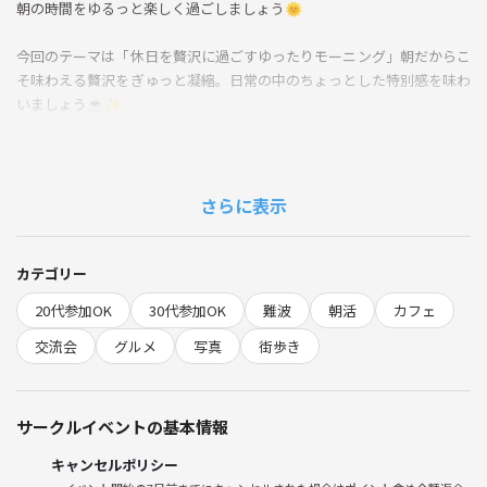
朝の時間をゆるっと楽しく過ごしましょう🌞
今回のテーマは「休日を贅沢に過ごすゆったりモーニング」朝だからこ
そ味わえる贅沢をぎゅっと凝縮。日常の中のちょっとした特別感を味わ
いましょう☕️✨️
参加メリット
1. 午前中に充実感を得られ、午後の時間を有意義に使える
2. 朝活仲間と情報交換でき、次の週末の行き先アイデアが増える
さらに表示
3. 少人数制で会話しやすく、初参加でも緊張しにくい
◆当日の流れ
カテゴリー
① 10:00 集合
20代参加OK
30代参加OK
難波
朝活
カフェ
② 10:10 カフェ移動
③ 10:15 自己紹介タイム
交流会
グルメ
写真
街歩き
⑦ 11:30 現地解散
🌱サークルの雰囲気
サークルイベントの基本情報
・「朝を味方に」を合言葉に、グルメと街歩きを楽しむゆるっとコミュ
ニティです。
キャンセルポリシー
・初参加・おひとり様歓迎。企画者が席順や会話のきっかけづくりをサ