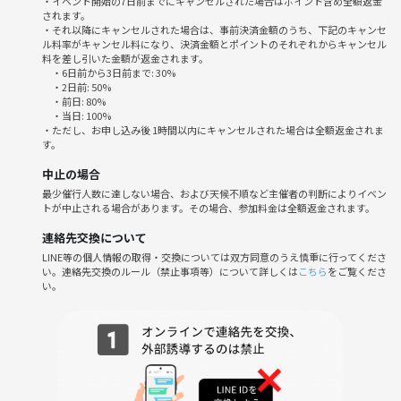
・イベント開始の7日前までにキャンセルされた場合はポイント含め全額返金
されます。
ポートします。
・それ以降にキャンセルされた場合は、事前決済金額のうち、下記のキャンセ
・食の発見、写真の楽しみ、街の新しい一面に出会えるのが魅力。無理
ル料率がキャンセル料になり、決済金額とポイントのそれぞれからキャンセル
なく自然体で交流できます。
料を差し引いた金額が返金されます。
・6日前から3日前まで: 30%
・2日前: 50%
⚠️注意事項⚠️
・前日: 80%
・当日: 100%
下記の行為はご遠慮ください。
・ただし、お申し込み後 1時間以内にキャンセルされた場合は全額返金されま
・勧誘・営業・告知・引き抜き・しつこいナンパ・暴言など
す。
・過度なナンパ行為や迷惑行為
中止の場合
・開催内容や風景写真、動画のSNS等への無許可投稿
最少催行人数に達しない場合、および天候不順など主催者の判断によりイベン
サークルやイベントの輪を乱す行動をする方、運営側の指示に従ってい
トが中止される場合があります。その場合、参加料金は全額返金されます。
ただけない方や運営側が参加者様としてふさわしくないと判断した方
は、参加をお断りする場合がございます。
連絡先交換について
・当日は、安心してどなたでもご参加いただけるよう参加者同士の連絡
LINE等の個人情報の取得・交換については双方同意のうえ慎重に行ってくださ
い。連絡先交換のルール（禁止事項等）について詳しくは
こちら
をご覧くださ
先交換(LINE・SNS・電話番号等）はご遠慮いただいております。なお、
い。
主催者との連絡先交換は可能です。
朝の涼しい空気、焼き立ての香り、淹れたての一杯。大阪の“おいしい
朝”を一緒に味わいましょう。
※利益目的ではないので料金は手数料差し引いた分を返金致します。