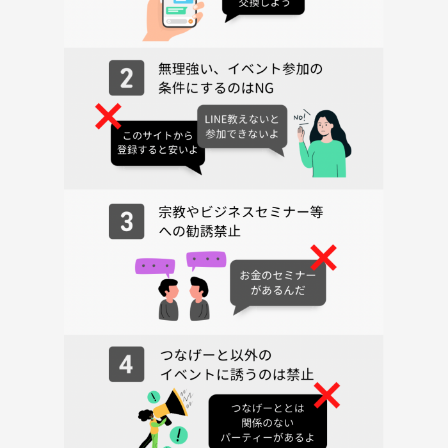
《つなげーと上でのLINE IDの交換・聞き出す行為は禁止されています》