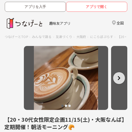
アプリを入手
アプリで開く
全国
趣味友アプリ
つなげーとTOP
みんなで語る
友達づくり
大阪府
にこらぼぷらす
【20・3
【20・30代女性限定企画11/15(土)・大阪なんば】
定期開催！朝活モーニング🥐