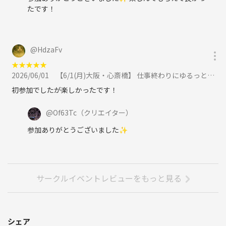
たです！
@
HdzaFv
★
★
★
★
★
2026/06/01
【6/1(月)大阪・心斎橋】 仕事終わりにゆるっと夜カフェ☕️に参加
初参加でしたが楽しかったです！
@
Of63Tc
（クリエイター）
参加ありがとうございました✨️
サークルイベントレビューをもっと見る
シェア