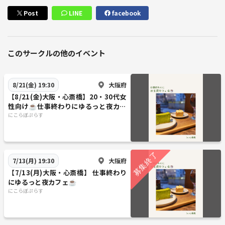
Post
LINE
facebook
このサークルの他のイベント
大阪府
8/21(金) 19:30
【8/21(金)大阪・心斎橋】20・30代女
性向け☕仕事終わりにゆるっと夜カフ
ェ
にこらぼぷらす
大阪府
7/13(月) 19:30
【7/13(月)大阪・心斎橋】 仕事終わり
にゆるっと夜カフェ☕️
にこらぼぷらす