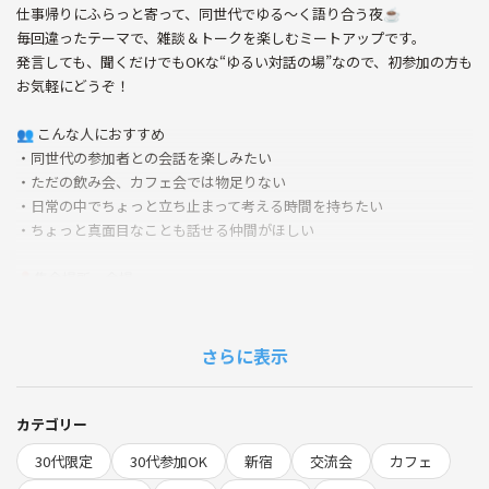
仕事帰りにふらっと寄って、同世代でゆる〜く語り合う夜☕
毎回違ったテーマで、雑談＆トークを楽しむミートアップです。
発言しても、聞くだけでもOKな“ゆるい対話の場”なので、初参加の方も
お気軽にどうぞ！
👥 こんな人におすすめ
・同世代の参加者との会話を楽しみたい
・ただの飲み会、カフェ会では物足りない
・日常の中でちょっと立ち止まって考える時間を持ちたい
・ちょっと真面目なことも話せる仲間がほしい
📍集合場所・会場
セガフレード・ザネッティ・エスプレッソ 西武新宿ペペ店
https://maps.app.goo.gl/x3r5phXKGsQgcPvX9?g_st=ac
※入店できない場合は他店舗になる場合もあります。
さらに表示
💰 費用
チャージ料や飲食代は、各自負担となります。
カテゴリー
30代限定
30代参加OK
新宿
交流会
カフェ
📋 当日のざっくり流れ（約90分）