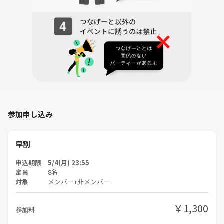
🧪 日常・雑談
・最近ハマってるもの
・1日の理想の過ごし方
・30代になって変わったこと
・子どもの頃なりたかった職業
・もし1年休みがあったら何する？
🎨 創造・未来系
・未来の働き方、どうなってると思う？
・新しい未来の職業を作るとしたら何？
参加申し込み
・新しい文化を作るとしたら？
・10年後、どんな自分でいたい？
-------------------
早割
💬 注意事項
申込期限 5/4(月) 23:55
ネットワークビジネスや宗教・営業目的での参加はご遠慮ください。他
定員
8名
の参加者への迷惑行為は禁止です。
対象
メンバー+非メンバー
リラックスして楽しめる雰囲気づくりにご協力ください。
￥1,300
参加料