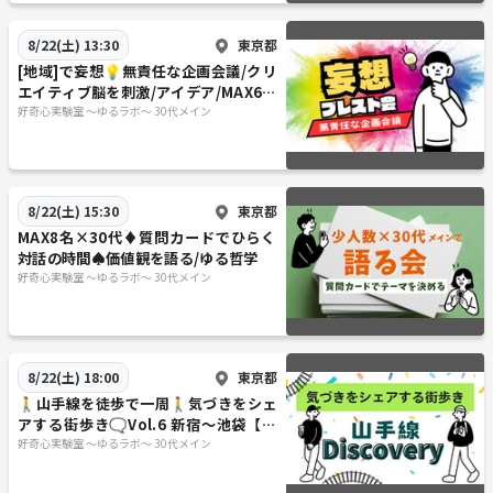
東京都
8/22(土) 13:30
[地域]で妄想💡無責任な企画会議/クリ
エイティブ脳を刺激/アイデア/MAX6名
×30代メイン/大喜利も◎
好奇心実験室 ～ゆるラボ～ 30代メイン
東京都
8/22(土) 15:30
MAX8名×30代♦️質問カードでひらく
対話の時間♠価値観を語る/ゆる哲学
好奇心実験室 ～ゆるラボ～ 30代メイン
東京都
8/22(土) 18:00
🚶山手線を徒歩で一周🚶気づきをシェ
アする街歩き🗨️Vol.6 新宿～池袋【山
手線ディスカバリー】
好奇心実験室 ～ゆるラボ～ 30代メイン