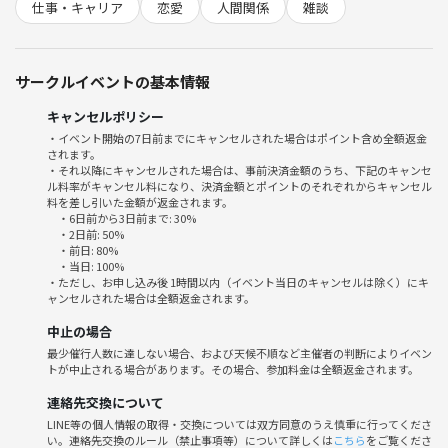
簡単な自己紹介
仕事・キャリア
恋愛
人間関係
雑談
テーマの方向性を確認
フリートーク
サークルイベントの基本情報
※90分を目安に一旦〆ますが、そのままお店に残ったり移動したり、当
日の参加者次第で変動します。
キャンセルポリシー
・イベント開始の7日前までにキャンセルされた場合はポイント含め全額返金
されます。
💋トークテーマ例
・それ以降にキャンセルされた場合は、事前決済金額のうち、下記のキャンセ
テーマ変更のご希望があればイベントの質問・コメントにてリクエスト
ル料率がキャンセル料になり、決済金額とポイントのそれぞれからキャンセル
してください。
料を差し引いた金額が返金されます。
・6日前から3日前まで: 30%
ただし、申込時に他の参加者が決まっていない場合に限ります。
・2日前: 50%
-------------------
・前日: 80%
・当日: 100%
🧠 人生・価値観系（考える系・哲学系）
・ただし、お申し込み後 1時間以内（イベント当日のキャンセルは除く）にキ
・幸せって何だろう？
ャンセルされた場合は全額返金されます。
・自由ってどんな状態？
中止の場合
・他人と比べてしまうのはなぜ？
最少催行人数に達しない場合、および天候不順など主催者の判断によりイベン
・「大人になる」ってどういうこと？
トが中止される場合があります。その場合、参加料金は全額返金されます。
・やりたいことが分からないとき、どうしてる？
・心地いい人間関係ってどんな関係？
連絡先交換について
LINE等の個人情報の取得・交換については双方同意のうえ慎重に行ってくださ
い。連絡先交換のルール（禁止事項等）について詳しくは
こちら
をご覧くださ
💼 仕事・キャリア系