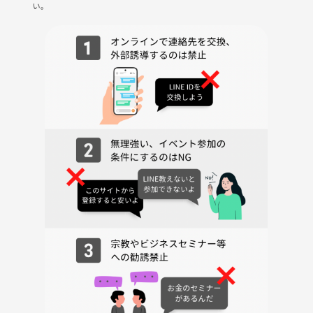
い。
・仕事とプライベート、どうバランス取ってる？
・「やりがい」と「お金」、どっちが大事？
・キャリアの転機ってどう乗り越えた？
・一生この仕事を続けたい？
・尊敬できる上司・できない上司の違いは？
❤️ 恋愛・人間関係系
・マッチングアプリ使ってる？
・パートナーに求めるものって？
・恋愛と結婚、どこが同じでどこが違う？
・友達関係の“距離感”どうしてる？
・大人になってからの友情ってどう築く？
🌏 社会・カルチャー系
・最近気になるニュース、なぜ気になった？
・SNSと現実、自分はどう使い分けてる？
・流行ってどうやって生まれるんだろう？
・「都会」と「地方」、どっちが幸せ？
・デジタルとアナログ、どっちに惹かれる？