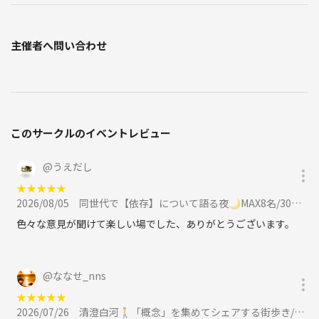
主催者へ問い合わせ
このサークルのイベントレビュー
@
うえだし
★
★
★
★
★
2026/08/05
同世代で【依存】について語る夜🌙MAX8名/30代メイン/平日19時過ぎスタートに参加
色々な意見が聞けて楽しい場でした、ありがとうございます。
@
ななせ_nns
★
★
★
★
★
2026/07/26
清澄白河🚶「概念」を集めてシェアする街歩き/フォトウォーク🚶概念採集散歩/30代メインに参加