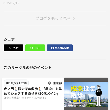
2025/12/16
ブログをもっと見る
シェア
Post
LINE
facebook
このサークルの他のイベント
東京都
8/18(火) 19:30
虎ノ門🚶概念採集散歩🚶「概念」を集
めてシェアする街歩き/30代メイン/フ
ォトウォーク
好奇心実験室 ～ゆるラボ～ 30代メイン