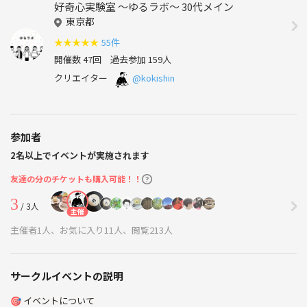
好奇心実験室 ～ゆるラボ～ 30代メイン
東京都
★
★
★
★
★
55件
開催数 47回
過去参加 159人
クリエイター
@kokishin
参加者
2名以上でイベントが実施されます
友達の分のチケットも購入可能！！
3
/ 3人
主催
主催者1人、お気に入り11人、閲覧213人
サークルイベントの説明
🎯 イベントについて