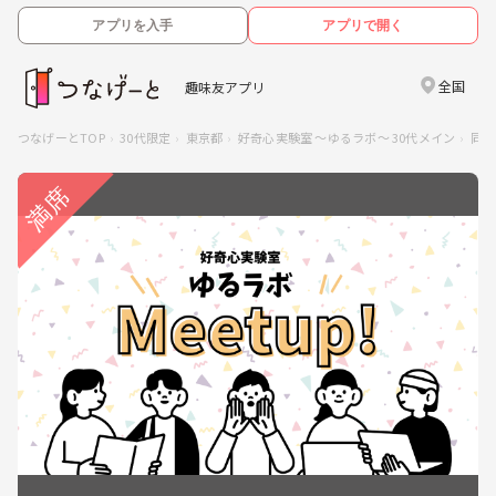
アプリを入手
アプリで開く
全国
趣味友アプリ
つなげーとTOP
30代限定
東京都
好奇心実験室 ～ゆるラボ～ 30代メイン
同世