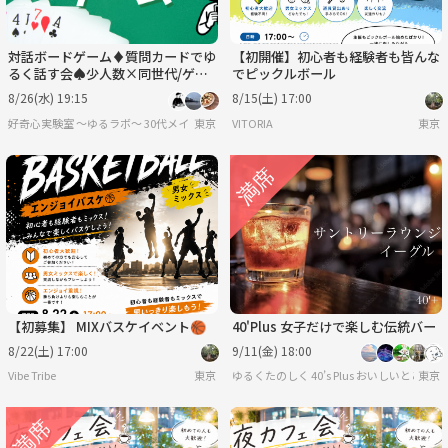
対話ボードゲーム♦️質問カードでゆ
【初開催】初心者も経験者も皆んな
るく話す会♠少人数×同世代/ゲー
でピックルボール
ム感覚でゆるく/初対面でも会話し
8/26(水) 19:15
8/15(土) 17:00
やすい
好奇心実験室 ～ゆるラボ～ 30代メイン
東京
VITORIA
東京
【初募集】 MIXバスケイベント🏀
40'Plus 女子だけで楽しむ伝統バー
8/22(土) 17:00
9/11(金) 18:00
Vibe Tribe
東京
ゆるくたのしく 40’s Plus お
東京