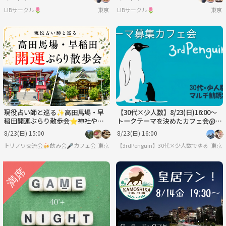
LIBサークル🌷
東京
LIBサークル🌷
東京
現役占い師と巡る✨高田馬場・早
【30代×少人数】8/23(日)16:00〜
稲田開運ぶらり散歩会⭐神社や街
トークテーマを決めたカフェ会@渋
中を散策でゆったり休日✨初参加
谷
8/23(日) 15:00
8/23(日) 16:00
歓迎⭐女性参加大歓迎
トリノワ交流会🍻飲み会🎤カフェ会☕️カラオケ会☕️など👨‍👩‍👧🐦
東京
【3rdPenguin】30代×少人数でゆるーく
東京