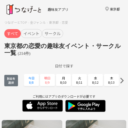
東京都
趣味友アプリ
つなげーとTOP
全ジャンル
東京都
恋愛
すべて
イベント
サークル
東京都の恋愛の趣味友イベント・サークル
一覧
(214件)
日付で探す
今日
明日
月
火
水
木
別日を
8/8
8/9
8/10
8/11
8/12
8/13
選択
金
土
日
月
火
水
8/14
8/15
8/16
8/17
8/18
8/19
ご利用にはアプリのダウンロードが必要です
木
金
土
日
月
火
8/20
8/21
8/22
8/23
8/24
8/25
水
木
金
土
日
月
8/26
8/27
8/28
8/29
8/30
8/31