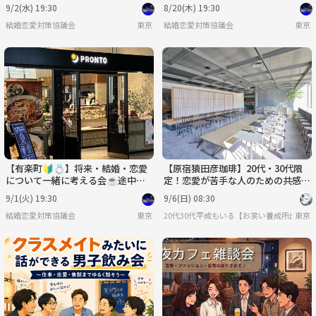
加可♪20代〜40代✨
加可♪20代〜40代✨
9/2(水) 19:30
8/20(木) 19:30
結婚恋愛対策協議会
東京
結婚恋愛対策協議会
東京
【有楽町🔰💍】将来・結婚・恋愛
【原宿猿田彦珈琲】20代・30代限
について一緒に考える会☕️途中参
定！恋愛が苦手な人のための共感カ
加可♪20代〜40代✨
フェトーク会・席移動自由で友達も
9/1(火) 19:30
9/6(日) 08:30
できる朝活✨
結婚恋愛対策協議会
東京
20代30代平成もいる【お笑い養成所出身】
東京