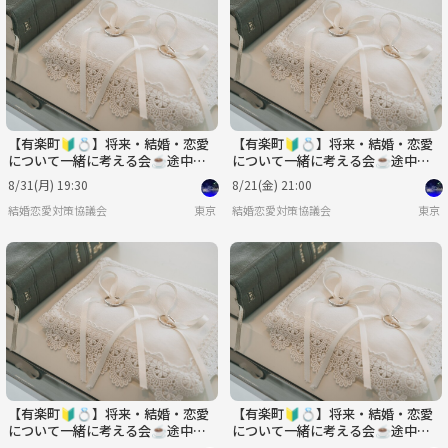
火
水
木
金
土
日
9/1
9/2
9/3
9/4
9/5
9/6
【有楽町🔰💍】将来・結婚・恋愛
【有楽町🔰💍】将来・結婚・恋愛
について一緒に考える会☕️途中参
について一緒に考える会☕️途中参
加可♪
加可♪20代〜40代✨
8/31(月) 19:30
8/21(金) 21:00
結婚恋愛対策協議会
東京
結婚恋愛対策協議会
東京
【有楽町🔰💍】将来・結婚・恋愛
【有楽町🔰💍】将来・結婚・恋愛
について一緒に考える会☕️途中参
について一緒に考える会☕️途中参
加可♪20代〜40代✨
加可♪