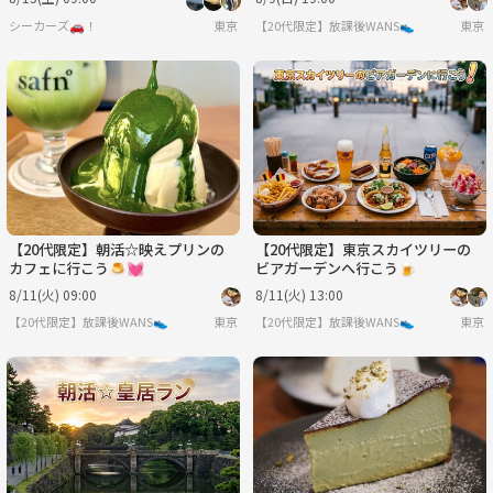
シーカーズ🚗！
東京
【20代限定】放課後WANS👟
東京
【20代限定】朝活☆映えプリンの
【20代限定】東京スカイツリーの
カフェに行こう🍮💓
ビアガーデンへ行こう🍺
8/11(火) 09:00
8/11(火) 13:00
【20代限定】放課後WANS👟
東京
【20代限定】放課後WANS👟
東京