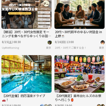
【朝活】20代・30代女性限定 モー
20代〜30代前半のゆるい対話会 in
ニングを食べながらゆっくりお話し
上野☕
しましょう〜！🌿☕️
8/15(土) 08:30
8/16(日) 13:00
UpMeMorning
東京
20代・30代でご飯する会！
東京
【20代主催】四万温泉ドライブ
【20代限定】麻布台ヒルズのお祭
🚗！
りへ行こう🏮
8/15(土) 09:00
8/9(日) 19:00