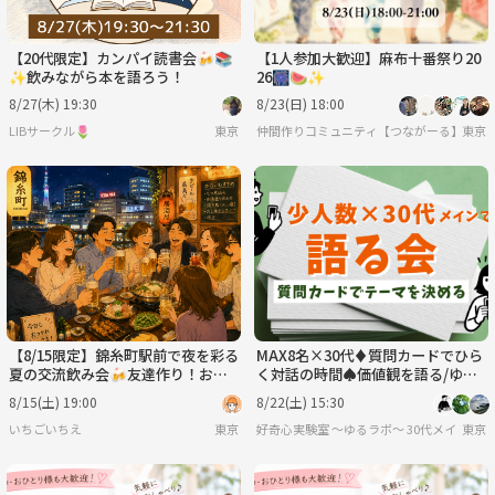
【20代限定】カンパイ読書会🍻📚
【1人参加大歓迎】麻布十番祭り20
✨飲みながら本を語ろう！
26🎆🍉✨
8/27(木) 19:30
8/23(日) 18:00
LIBサークル🌷
東京
仲間作りコミュニティ【つながーる】だぞ
東京
【8/15限定】錦糸町駅前で夜を彩る
MAX8名×30代♦️質問カードでひら
夏の交流飲み会🍻友達作り！おひ
く対話の時間♠価値観を語る/ゆる
とり参加・初心者大歓迎✨
哲学
8/15(土) 19:00
8/22(土) 15:30
いちごいちえ
東京
好奇心実験室 ～ゆるラボ～ 30代メイン
東京