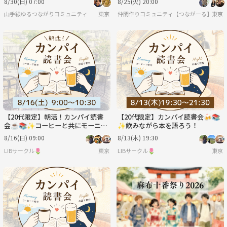
8/30(日) 07:00
8/25(火) 20:00
山手線ゆるつながりコミュニティ
東京
仲間作りコミュニティ【つながーる】だぞ
東京
【20代限定】朝活！カンパイ読書
【20代限定】カンパイ読書会🍻📚
会☕️📚✨コーヒーと共にモーニン
✨飲みながら本を語ろう！
グを食べながら本を語ろう！
8/16(日) 09:00
8/13(木) 19:30
LIBサークル🌷
東京
LIBサークル🌷
東京