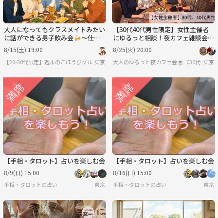
大人になってもクラスメイトみたい
【30代40代男性限定】女性主催者
に話ができる男子飲み会🍻〜仕
にゆるっと相談！夜カフェ雑談会
事・恋愛・昔話までゆるく話そう〜
（恋愛・見た目・日常のぼやきま
8/15(土) 19:00
8/25(火) 20:00
で）
【20-30代限定】週末のごほうびグルメ会 🌿
東京
大人のゆるっと夜カフェ会☕️《30代・40
東京
【手相・タロット】占いを楽しむ会
【手相・タロット】占いを楽しむ会
8/9(日) 15:00
8/16(日) 15:00
手相・タロットの占い
東京
手相・タロットの占い
東京