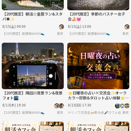
【20代限定】朝活☆皇居ラン&スタ
【20代限定】季節のバスチー女子
バ☀️✨
会🍰💓
8/15(土) 09:00
8/15(土) 13:00
【20代限定】放課後WANS👟
東京
【20代限定】放課後WANS👟
東京
【20代限定】隅田川夜景ラン&夜景
⭐️日曜夜の占い×交流会✨オーラ
フォト🌃
カラー診断&タロット占い体験⭐️お
気軽1人参加OK✨女性も安心参加
8/13(木) 19:30
8/23(日) 17:30
◎
【20代限定】放課後WANS👟
東京
トリノワ交流会🍻飲み会🎤カフェ会☕️カラオケ会☕
東京