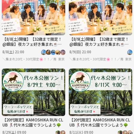
【8/8(土)開催】【32歳まで限定！
【8/9(土)開催】【32歳まで限定！
@銀座】夜カフェ好き集まれ☕️限
@銀座】夜カフェ好き集まれ☕️限
定6名！大人のリラックス交流ナイ
定6名！大人のリラックス交流ナイ
8/8(土) 21:00
8/9(日) 21:00
トカフェ会✨
トカフェ会✨
＼集まれ20代・30代限定🌸！！／青春をもう一度‼️の会✨
東京
＼集まれ20代・30代限定🌸！！／青春をも
東京
【20代限定】KAMOSHIKA RUN CL
【20代限定】KAMOSHIKA RUN CL
UB 🏃‍♀️代々木公園でランしよう🌳
UB 🏃‍♀️代々木公園でランしよう🌳
8/29(土) 09:00
8/11(火) 09:00