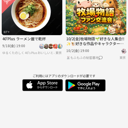
40'Plus ラーメン屋で乾杯
10/2(金)牧場物語🌱好きな人集合‼️
✨️🐮好きな作品やキャラクターを
9/18(金) 19:00
語ろう！
10/2(金) 19:00
ゆるくたのしく 40’s Plus おいしいとここちよい時間を
東京
🐰もふもふの秘密基地💭
東京
ご利用にはアプリのダウンロードが必要です