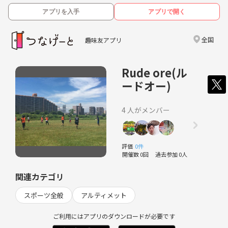
アプリを入手
アプリで開く
全国
趣味友アプリ
Rude ore(ル
ードオー)
4 人がメンバー
評価
0件
開催数 0回
過去参加 0人
関連カテゴリ
スポーツ全般
アルティメット
ご利用にはアプリのダウンロードが必要です