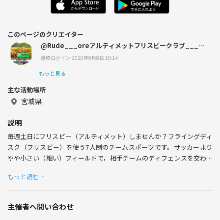
このページのクリエイター
@Rude___oreアルティメットフリスビークラブ___仙
台
最終ログイン:2020年9月8日 10:14
もっと見る
主な活動場所
宮城県
説明
毎週土日にフリスビー（アルティメット）しませんか？フライングディ
スク（フリスビー）を使う7人制のチームスポーツです。サッカーより
やや小さい（細い）フィールドで，相手チームのディフェンスを交わし
ながらパスをつなぎ，アメリカンフットボールのタッチダウンのように
もっと読む…
相手チームのエンドゾーンへのシュート（パス）を決めることで得点し
ていきます。
また，ディスクを持っているプレイヤーは走ることが出来ず，バスケッ
主催者へ問い合わせ
トボールのようにピボットをすることから，アメフトとバスケを掛け合