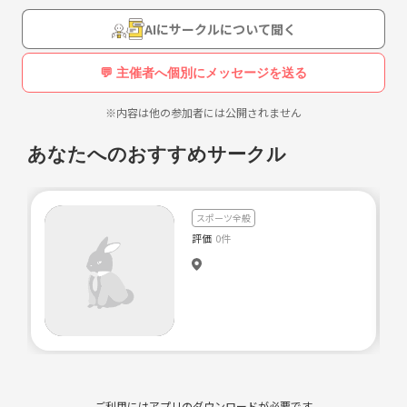
わせたようなスポーツとよく例えられます
AIにサークルについて聞く
【サークル設立の想い】
アルティメットは，ゲームを一度観たらやりたくなり，一度やったらハ
💬 主催者へ個別にメッセージを送る
マってしまう，そんな魅力あるスポーツです。けれど，知名度が低く，
実際にプレーを観たことがある人は……，残念ながら，少ないのだと思
※内容は他の参加者には公開されません
います。
そんな仙台で，アルティメットの環境つくりを始めたのが2010年になっ
あなたへのおすすめサークル
た頃でした。声掛けやビラ配り，ウェブサイトでの紹介などの地道な勧
誘活動を続けて，初めて練習ができたのが5月（二人だけで，キャッチ
＆スローしか出来なかったけど，初めの一歩に感動！）。そこから一
スポーツ全般
年，焦らず諦めずの活動が実って，頼もしい面々が揃うクラブチームが
評価
0件
出来上がりました！
経験者にこだわらず，逆に未経験だけど可能性がある人たちで一緒に強
くなっていけたら楽しいかな，というのが元々あって，その原石探しが
そのままチーム名にもなっています。実際に出来上がってみると，1/2
のメンバーは学生時代までにアルティメットを経験していないというビ
ギナー・クラブとなりました。
これはクラブチームとしては異色なのだと思います。
ご利用にはアプリのダウンロードが必要です