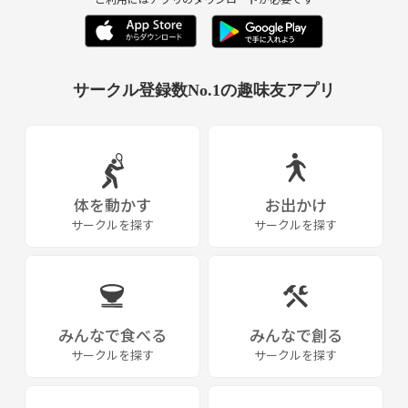
それでも，毎週欠かさずに取り組んできた練習の成果として，初めて臨
んだ大会（’11/06 福島）で初勝利を上げることができました！
通年でメンバーを募集しております。
サークル登録数No.1の趣味友アプリ
《つなげーと上でのLINE IDの交換・聞き出す行為は禁止されています》
体を動かす
お出かけ
サークルを探す
サークルを探す
みんなで食べる
みんなで創る
サークルを探す
サークルを探す