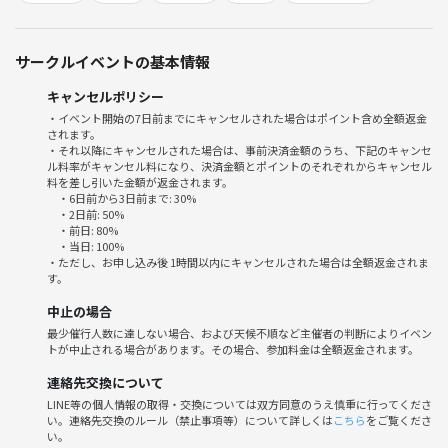
10:20 自己紹介
10:30 トークタイム
11:15 休憩
サークルイベントの基本情報
11:20 まとめ
11:30 解散
キャンセルポリシー
・イベント開始の7日前までにキャンセルされた場合はポイント含め全額返金
されます。
イベント詳細
・それ以降にキャンセルされた場合は、事前決済金額のうち、下記のキャンセ
【参加にあたって】
ル料率がキャンセル料になり、決済金額とポイントのそれぞれからキャンセル
・20代の方（同世代の交流を楽しむため）
料を差し引いた金額が返金されます。
・6日前から3日前まで: 30%
・6名まで
・2日前: 50%
・前日: 80%
・当日: 100%
【参加費】
・ただし、お申し込み後 1時間以内にキャンセルされた場合は全額返金されま
500円
す。
*別途、お店での飲食代はご自身でお願いします
中止の場合
最少催行人数に達しない場合、および天候不順など主催者の判断によりイベン
【開催場所】
トが中止される場合があります。その場合、参加料金は全額返金されます。
シェイクシャック アトレ恵比寿店
https://shakeshack.jp/locations/ebisu/
連絡先交換について
LINE等の個人情報の取得・交換については双方同意のうえ慎重に行ってくださ
い。連絡先交換のルール（禁止事項等）について詳しくは
こちら
をご覧くださ
【持ち物】
い。
筆記用具、ノート