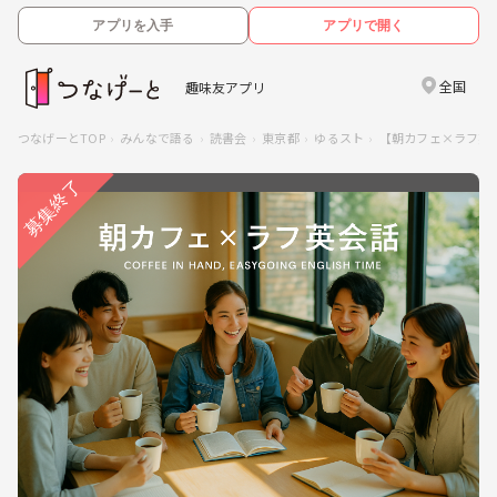
アプリを入手
アプリで開く
全国
趣味友アプリ
つなげーとTOP
みんなで語る
読書会
東京都
ゆるスト
【朝カフェ×ラフ英