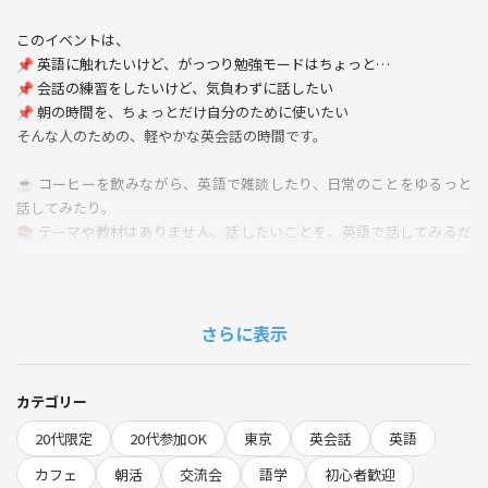
このイベントは、
📌 英語に触れたいけど、がっつり勉強モードはちょっと…
📌 会話の練習をしたいけど、気負わずに話したい
📌 朝の時間を、ちょっとだけ自分のために使いたい
そんな人のための、軽やかな英会話の時間です。
☕️ コーヒーを飲みながら、英語で雑談したり、日常のことをゆるっと
話してみたり。
📚 テーマや教材はありません。話したいことを、英語で話してみるだ
け。
💬 英語に自信がなくてもOK！間違いを気にせず楽しめる空間です
英語が得意じゃなくても大丈夫！
さらに表示
「ちょっと話してみたい」を歓迎する場です。
お一人での参加も大歓迎です♪
カテゴリー
当日の流れ
20代限定
20代参加OK
東京
英会話
英語
10:00 集合&お店で注文
10:10 ご挨拶&イベントの概要紹介
カフェ
朝活
交流会
語学
初心者歓迎