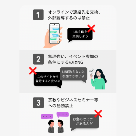
【参加したら何が得られるの】
①​社外の人と交流できる
②様々な物事に興味関心を持つことが出来る
③英語を話すことに抵抗がなくなる
④前向きな気持ちになれる
⑤ゆるい繋がりを構築できる
----------------------------------------
注意事項
・他の参加メンバーへの迷惑行為は禁止しております。商品の販売やビ
ジネス、宗教の勧誘を目的とした方の参加はご遠慮願います。ルール違
反と判断した場合、退室をお願いします。
・トラブルの原因になりかねますので、初対面での参加者同士の連絡先
の交換は控えてください。