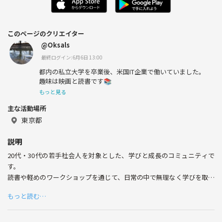
このページのクリエイター
@Oksals
最終ログイン:6月6日 13:00
都内の私立大学を卒業後、米国IT企業で働いていました。
趣味は映画と読書です📚
もっと見る
主な活動場所
東京都
説明
20代・30代の若手社会人を対象とした、学びと成長のコミュニティで
す。
読書や軽めのワークショップを通じて、日常の中で無理なく学びを取り
入れる場を提供しています。
もっと読む…
気軽に継続して参加できる仕組みで、自然な人とのつながりを生み出す
ことを大切にしています。