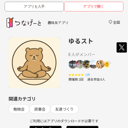
アプリを入手
アプリで開く
全国
趣味友アプリ
ゆるスト
8 人がメンバー
★
★
★
★
★
1件
開催数 2回
過去参加 6人
関連カテゴリ
勉強会
読書会
友達づくり
ご利用にはアプリのダウンロードが必要です