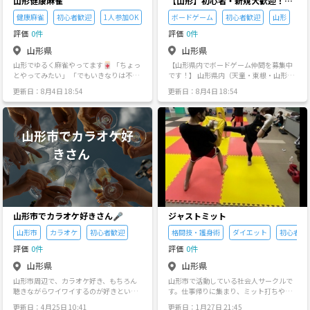
山形健康麻雀
【山形】初心者・新規大歓迎！
「また明日も遊びたい」と思える
健康麻雀
初心者歓迎
1人参加OK
ボードゲーム
初心者歓迎
山形
ボードゲーム交流会
評価
0件
評価
0件
山形県
山形県
山形でゆるく麻雀やってます🀄️ 「ちょっ
【山形県内でボードゲーム仲間を募集中
とやってみたい」 「でもいきなりは不
です！】 山形県内（天童・東根・山形市
安…」 そんな人向けの健康麻雀オフ会で
など）を中心に、新しくボードゲームを
更新日：8月4日 18:54
更新日：8月4日 18:54
す！ ✔ お金は賭けません ✔ 禁煙 ✔ 初
楽しめる仲間を募集しています。 ● 当グ
心者さん歓迎 ✔ 1人参加OK（むしろ多い
ループの理念 私たちは、勝敗よりも「対
です） オンライン麻雀が打てるくらいな
戦相手が『また明日あなたと遊びたい』
らOK◎ 点数計算できなくても大丈夫で
と思えるようなプレイ」を何より大切に
す！ ルールもゆるくフォローしながらや
しています。 ボードゲームを通じて、参
ってるので 「ちゃんとできるか不安…」
加者全員が笑い合える心地よい空間を目
って人でも安心してください👌 実際、初
指しています！ ● こんな方にオススメ！
参加の方も毎回いるので 1人でも全然な
・難しいルールより、ワイワイ遊べる
じみやすい雰囲気です！ ガチすぎない、
「パーティーゲーム」が好き ・ボードゲ
ゆるめの空気でやってます〜 ⸻ 📍場
ームに興味はあるけど、どこに行けばい
所：みんなのたまり場（山形市） 🕐時
いか分からない ・ギスギスした対戦では
間：13:00〜19:00 📅頻度：月1回 参加し
なく、和やかな雰囲気を楽しみたい ・
山形市でカラオケ好きさん🎤
ジャストミット
たい方は連絡ください🙌 質問だけでも大
「まずは雰囲気だけ知りたい」という初
歓迎です！
心者の方 ● よく遊ぶゲーム例（軽量級中
山形市
カラオケ
初心者歓迎
格闘技・護身術
ダイエット
初心者歓
心） カードゲームや、30分〜1時間程度
評価
0件
評価
0件
で終わるライトなゲームがメインです。
初めての方には丁寧にルール説明をしま
山形県
山形県
すので、知識ゼロで参加しても大丈夫で
山形市周辺で、カラオケ好き、もちろん
山形市で活動している社会人サークルで
す！ ● 活動場所 山形県内の公共施設やボ
聴きながらワイワイするのが好きという
す。仕事帰りに集まり、ミット打ちやボ
ードゲームカフェを予定しています。 ●
方でも大丈夫です！🎤 よければカラオケ
クシングエクササイズなどをして楽しん
参加方法 まずはオープンチャットで雰囲
更新日：4月25日 10:41
更新日：1月27日 21:45