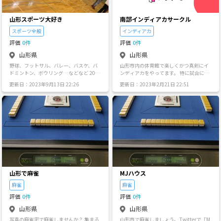
〈活動場所〉 ・山形県村山市の武道館 稀
に山形市の武道館や、他の武道館も使っ
ています。 ただ稽古を行うだけでなく、
山形スポーツ大好き
南部インディアカサークル
人数が多く集まれば各種イベントを開い
たり広く活動をしていきたいと考えてい
スポーツ全般
インディアカ
ます！ ご興味のある方は山形剣道サーク
評価
0件
評価
0件
ルの稽古に参加したい旨をDMにてお伝え
ください！ お待ちしております✨️ #山形
山形県
山形県
#山形剣道サークル #剣道
野球、フットサル、バレー、バスケ、バ
山形市内の体育館で楽しくかつ真剣にイ
ドミントン、ボウリング…などなど 20か
ンディアカをやってます。 特に試合に勝
ら30までの男女20人くらいでスポーツ行
つためのメンバーを募集中です。 20歳か
更新日：2023年9月13日 22:26
更新日：2023年2月21日 22:51
っております。 経験者から未経験者みん
ら40歳くらいの男女でバレーボール経験
なでしているので楽しくスポーツしよ
者、インディアカ経験者、又はぜひやっ
う！がモットーです👍 ガチで行いたい人
てみたいと思うガッツのある方を探して
は物足りないかと思います！ 気になる方
います。
いましたらよろしくお願いします✨
山形で麻雀
MJハウス
麻雀
麻雀
評価
0件
評価
0件
山形県
山形県
写真の麻雀宅で麻雀しませんか？ 集まる
山形市で麻雀しましょう。 Twitterで「M