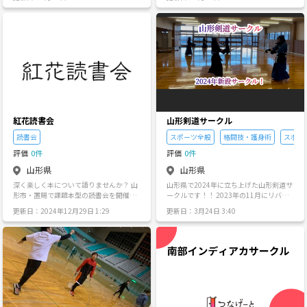
やカラオケスナックで集まりましょう😌
でます。 活動場所は山形市江南公民館で
気を見ていただくだけでも大歓迎です！
時間は２０時～２２時です グローブ等エ
詳細やURLを知りたい方はお気軽にご連
クササイズに必要な道具は こちらでご準
絡ください。 ※注意事項 ・ネットワーク
備しております。 格闘技&運動初心者ば
ビジネス、宗教、他イベントへの強引な
かりですが毎週楽しく 活動しておりま
勧誘は禁止です。 ・誹謗中傷や、他の参
す。 格闘技に興味がある方やダイエット
加者が不快に思う言動はお控えくださ
したい方 日頃のストレス発散したい方な
い。 ・マナーを守って楽しく遊べる方の
ど 是非よろしくお願い致します。 ※ 今月
み募集しております。
の活動日等詳しい日程が知りたい方は当
方まで
紅花読書会
山形剣道サークル
読書会
スポーツ全般
格闘技・護身術
スポー
評価
0件
評価
0件
山形県
山形県
深く楽しく本について語りませんか？ 山
山形県で2024年に立ち上げた山形剣道サ
形市・置賜で課題本型の読書会を開催し
ークルです！！ 2023年の11月にリバ剣
ています。 課題本は、古典から現代ま
した管理人が、リバ剣やいろいろな方が
更新日：2024年12月29日 1:29
更新日：3月24日 3:40
で、国内から海外の文学作品です。 初心
参加しやすいサークルを作りたいと思
者の方や聴くだけの方も歓迎です。
い、サークルを立ち上げました。 〈山形
剣道サークルの強み✨️〉 多方面の剣道サ
ークルや道場・学校とも協力を行い活動
しています！ 様々な稽古会、イベント、
大会情報が多く知れるのは当会の強みで
す💪✨ 〈活動状況〉 2024年初創設から
計21回の稽古を行いました！ 稽古だけで
なく、様々な取り組みを行っています。