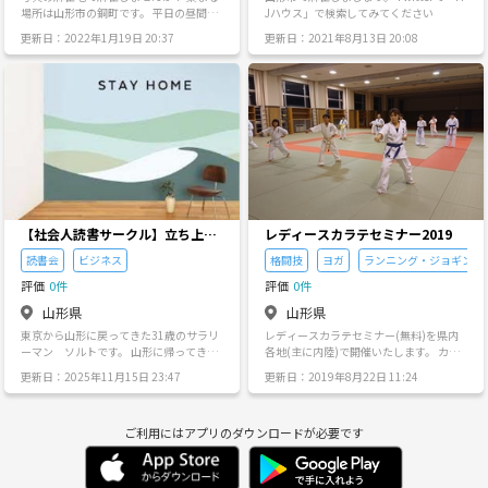
場所は山形市の銅町です。 平日の昼間か
Jハウス」で検索してみてください
ら、週末も午前から夜まで、いつでもメ
更新日：2022年1月19日 20:37
更新日：2021年8月13日 20:08
ンバー集まって麻雀三昧どうでしょうか
【社会人読書サークル】立ち上げ
レディースカラテセミナー2019
たいです。
読書会
ビジネス
格闘技
ヨガ
ランニング・ジョギング
評価
0件
評価
0件
山形県
山形県
東京から山形に戻ってきた31歳のサラリ
レディースカラテセミナー(無料)を県内
ーマン ソルトです。 山形に帰ってきて
各地(主に内陸)で開催いたします。 カラ
何か地元で面白いことがやりたいなと思
テでフィットネスしませんか！
更新日：2025年11月15日 23:47
更新日：2019年8月22日 11:24
い立ちました。 そこで社会人の読書会み
たいなものをまずやってみたいなと思い
ました。 コロナ環境の中会社におんぶに
ご利用にはアプリのダウンロードが必要です
だっこではなく社会にとって価値のある
人材になっていくべきだと思います。ミ
ニマムとして共通での本の学びを共有し
あいゴールとしてはここに関わるメンバ