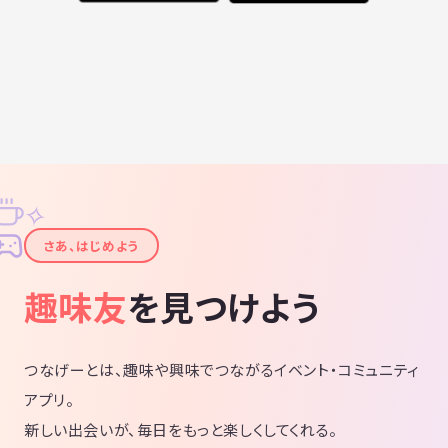
ーが社会的に自立できることをも目標に
していければと思います。 将来的にはこ
のサークルから事業などできたらいいな
と思っています。 募集メンバーとしまし
ては20代～30代前半の社会人男女 活動
場所は山形市内近辺を考えています。こ
ういう状況なのである程度人が集まった
らZOOM等で顔合わせできればと思いま
す。お気軽にメールください。
✧
✦
さあ、はじめよう
趣味友
を見つけよう
つなげーとは、趣味や興味でつながるイベント・コミュニティ
アプリ。
新しい出会いが、毎日をもっと楽しくしてくれる。