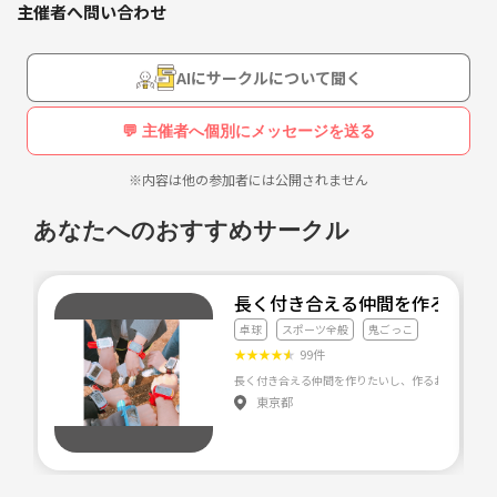
主催者へ問い合わせ
「X」
多方面の剣道サークルや道場・学校とも協力を行い活動しています！
様々な稽古会、イベント、大会情報が多く知れるのは当会の強みです
AIにサークルについて聞く
https://mobile.twitter.com/kendo358
💪✨
💬 主催者へ個別にメッセージを送る
〈活動状況〉
「TikTok」
※内容は他の参加者には公開されません
2024年初創設から計21回の稽古を行いました！
https://www.tiktok.com/@kendo3581?_t=8kMyknX4D6F
稽古だけでなく、様々な取り組みを行っています。
あなたへのおすすめサークル
&_r=1
〈活動場所〉
長く付き合える仲間を作ろう！
・山形県村山市の武道館
「Instagram」
卓球
スポーツ全般
鬼ごっこ
稀に山形市の武道館や、他の武道館も使っています。
★
★
★
★
★
99件
https://www.instagram.com/ino.1650?igsh=bmwyZWNvZ
XBub21t&utm_source=qr
長く付き合える仲間を作りたいし、作るお手伝いもし
ただ稽古を行うだけでなく、人数が多く集まれば各種イベントを開いた
東京都
り広く活動をしていきたいと考えています！
ご興味のある方は山形剣道サークルの稽古に参加したい旨をDMにてお
「YouTube」
伝えください！