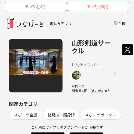
アプリを入手
アプリで開く
全国
趣味友アプリ
山形剣道サー
クル
1 人がメンバー
評価
0件
開催数 0回
過去参加 0人
関連カテゴリ
スポーツ全般
格闘技・護身術
スポーツサークル
ご利用にはアプリのダウンロードが必要です