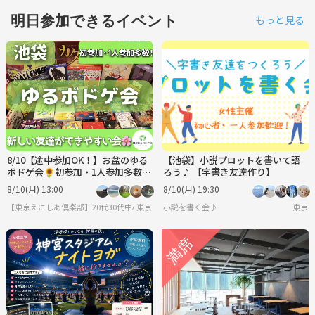
明日参加できるイベント
もっと見る
8/10【途中参加OK！】お盆のゆる
【池袋】小説プロットを書いて語
ボドゲ会🌻初参加・1人参加多数
ろう♪ 【字書き友達作り】
✨夏の交流イベント♫
8/10(月) 13:00
8/10(月) 19:30
【東京えにしあ倶楽部】20代30代中心！社会人のための“もうひとつの居場所”
東京
小説を書く会♪
東京