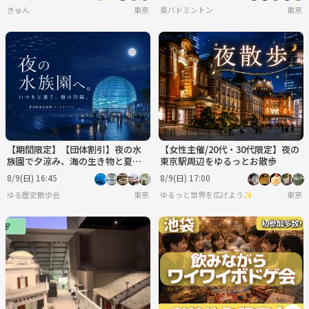
きゅん
東京
楽バドミントン
東京
【期間限定】【団体割引】夜の水
【女性主催/20代・30代限定】夜の
族園で夕涼み、海の生き物と夏の
東京駅周辺をゆるっとお散歩
ひんやり時間を楽しもう🐟✨
8/9(日) 16:45
8/9(日) 17:00
ゆる歴史散歩会
東京
ゆるっと世界を広げよう✨
東京