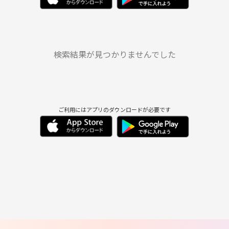
8/21
8/22
8/23
8/24
8/25
8/26
木
金
土
日
月
火
8/27
8/28
8/29
8/30
8/31
9/1
水
木
金
土
日
月
9/2
9/3
9/4
9/5
9/6
9/7
検索結果が見つかりませんでした
ご利用にはアプリのダウンロードが必要です