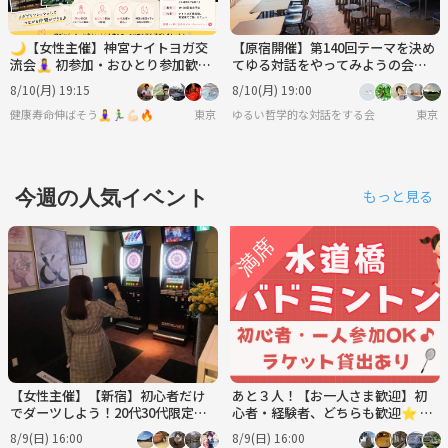
🌙【女性主催】神宮ナイトヨガ交
【原宿開催】第140回テーマを決め
流会🧘‍♀️ 初参加・おひとり参加歓迎
てゆる対話をやってみようの会
✨
（人は環境で変われるのか？）
8/10(月) 19:15
8/10(月) 19:00
健康寿命伸ばそう🧘‍♀️🏃‍♂️💪🏻🔥
東京
ゆるい哲学的な対話をする会
東京
今週の人気イベント
もっと見る
【女性主催】【新宿】初心者だけ
あと３人！【お一人さま歓迎】初
でダーツしよう！20代30代限定🍊
心者・経験者、どちらも歓迎⭐︎ 8/
🍊
9（日）16時〜 水道橋でバドミン
8/9(日) 16:00
8/9(日) 16:00
トン⭐︎