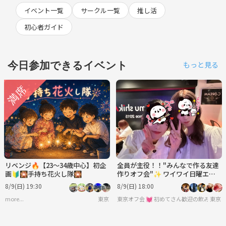
イベント一覧
サークル一覧
推し活
初心者ガイド
今日参加できるイベント
もっと見る
リベンジ🔥【23～34歳中心】初企
全員が主役！！"みんなで作る友達
画🔰🎇手持ち花火し隊🎇
作りオフ会"✨ ワイワイ日曜エン
ジョイ飲み会 ❥ お初さん大歓迎♪
8/9(日) 19:30
8/9(日) 18:00
more...
東京
東京オフ会 💓 初めてさん歓迎の飲み会
東京