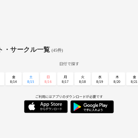
ト・サークル一覧
(45件)
日付で探す
金
土
日
月
火
水
木
金
8/14
8/15
8/16
8/17
8/18
8/19
8/20
8/21
火
水
木
金
土
日
月
9/1
9/2
9/3
9/4
9/5
9/6
9/7
ご利用にはアプリのダウンロードが必要です