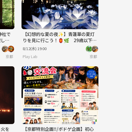
神社で
【幻想的な夏の夜✨】青蓮華の夏灯
喫しよ
りを見に行こう！🏮🌿 29歳以下限
定(一部除く)
8/12(水) 19:00
京都
Play Lab
京都
り火を
【京都特別企画‼️/ボドゲ企画】初心