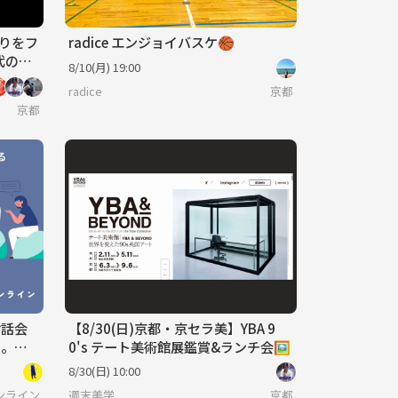
いりをフ
radice エンジョイバスケ🏀
代の死
8/10(月) 19:00
radice
京都
京都
対話会
【8/30(日)京都・京セラ美】YBA 9
う。
0's テート美術館展鑑賞&ランチ会🖼️
う時
8/30(日) 10:00
んなで考える正解のないトークを楽しもう。
ンライン
週末美学
京都