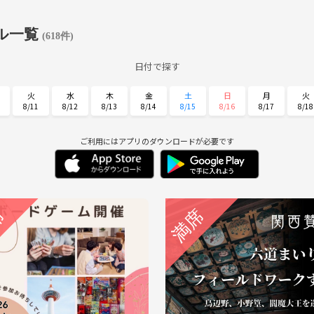
ル一覧
(618件)
日付で探す
火
水
木
金
土
日
月
火
8/11
8/12
8/13
8/14
8/15
8/16
8/17
8/18
土
日
月
火
水
木
金
8/29
8/30
8/31
9/1
9/2
9/3
9/4
ご利用にはアプリのダウンロードが必要です