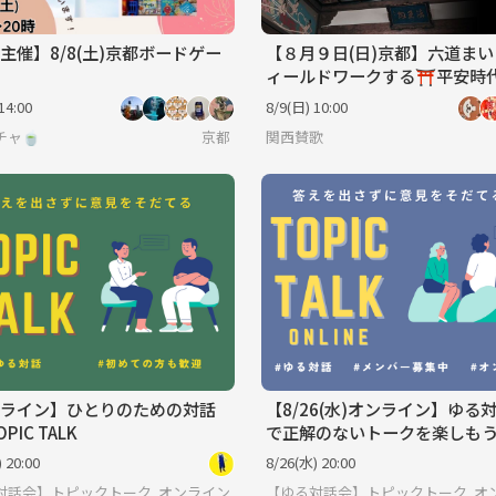
主催】8/8(土)京都ボードゲー
【８月９日(日)京都】六道ま
ィールドワークする⛩平安時
生観を辿る。
14:00
8/9(日) 10:00
チャ🍵
京都
関西賛歌
ライン】ひとりのための対話
【8/26(水)オンライン】ゆる
PIC TALK
で正解のないトークを楽しも
「そもそも」と当たり前を疑
 20:00
8/26(水) 20:00
間。
ないトークを楽しもう。
対話会】トピックトーク♩みんなで考える正解のないトークを楽しもう。
オンライン
【ゆる対話会】トピックトーク♩み
オ