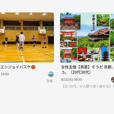
radice エンジョイバスケ🏀
女性主催【真夏】そうだ 京都
う。（20代30代）
 19:00
8/11(火) 09:30
京都
【20-30代／少人数で深く話せる