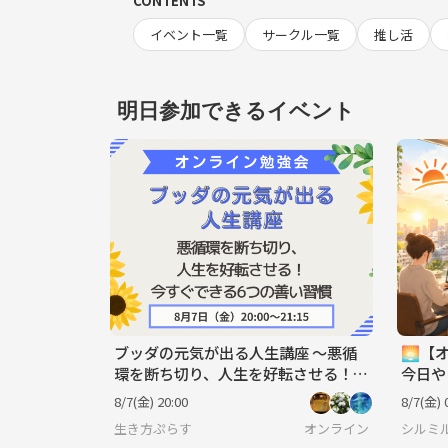
CONTENTS
イベント一覧
サークル一覧
推し活
明日参加できるイベント
ブッダの元気が出る人生講座 ～悪循
🌅【
環を断ち切り、人生を好転させる！
今日や
今すぐできる6つの善い習慣～
分
8/7(金) 20:00
8/7(金) 
生き方ぷらす
オンライン
シルミ