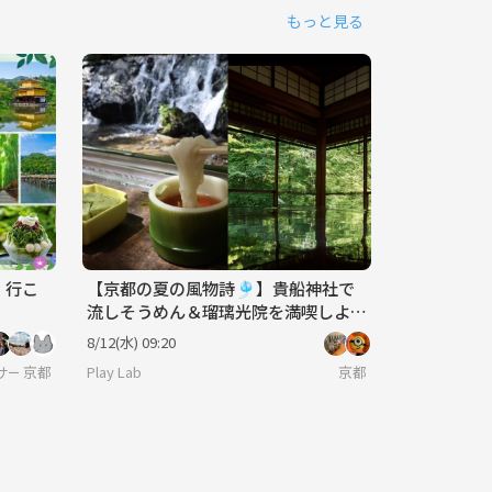
もっと見る
、行こ
【京都の夏の風物詩🎐】貴船神社で
流しそうめん＆瑠璃光院を満喫しよ
う！ 29歳以下限定(一部除く)
8/12(水) 09:20
】サークルに入りたい大人
京都
Play Lab
京都