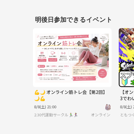
明後日参加できるイベント
💪🌙 オンライン筋トレ会【第2回】
【オン
🌙💪
3でわ
ーム初
8/8(土) 21:00
8/8(土) 
2.30代運動サークル🏃‍♂️🏃‍♀️
オンライン
ともつ