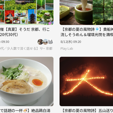
催【真夏】そうだ 京都、行こ
【京都の夏の風物詩🎐】貴船
20代30代）
流しそうめん＆瑠璃光院を満
う！ 29歳以下限定(一部除く)
 09:30
8/12(水) 09:20
-30代／少人数で深く話せる】サークルに入りたい大人
京都
Play Lab
で話題の一杯🍜】絶品鶏白湯
【京都の夏の風物詩】五山送