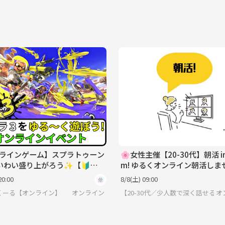
ラインゲーム】スプラトゥーン
🌸女性主催【20-30代】朝活 in
いわい盛り上がろう✨【🔰ゲ
m! ゆるくオンライン朝活しま
心者歓迎】
か？
20:00
8/8(土) 09:00
くーる【オンライン】
オンライン
【20-30代／少人数で深く話せる
オ