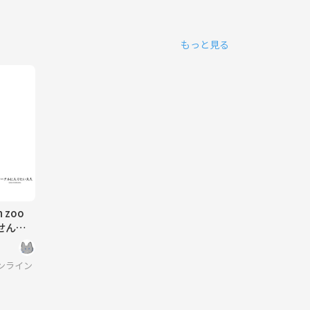
もっと見る
 zoo
せん
】サークルに入りたい大人
ンライン