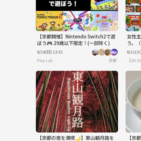
【京都開催】Nintendo Switch2で遊
女性主
ぼう🎮 29歳以下限定！(一部除く)
う。（
8/16(日) 13:15
8/11(火)
Play Lab
京都
【20
【京都の夜を満喫🌙】東山観月路を
【京都