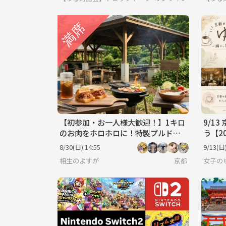
【初参加・お一人様大歓迎！】1キロ
9/1
のお肉をホロホロに！特製プルドポ
う【2
ーク・サンドを頬張るインドアBBQ
8/30(日) 14:55
9/13(日)
交流会
相生のよすが
京都
女子の