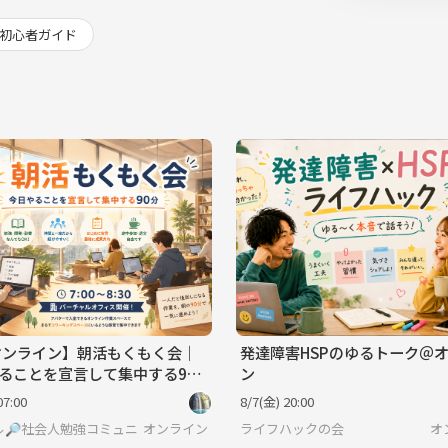
初心者ガイド
オンライン】朝活もくもく会｜
発達障害HSPのゆるトーク＠
ることを宣言して集中する90
ン
07:00
8/7(金) 20:00
ル🔎社会人勉強コミュニティ
オンライン
ライフハックの会
オ