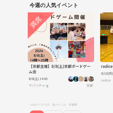
今週の人気イベント
【京都主催】8/8(土)京都ボードゲー
ム会
8/10(月)
8/8(土) 14:00
radice
ヤバソチャ🍵
京都
つなげーとTOP
全ジャンル
京都府