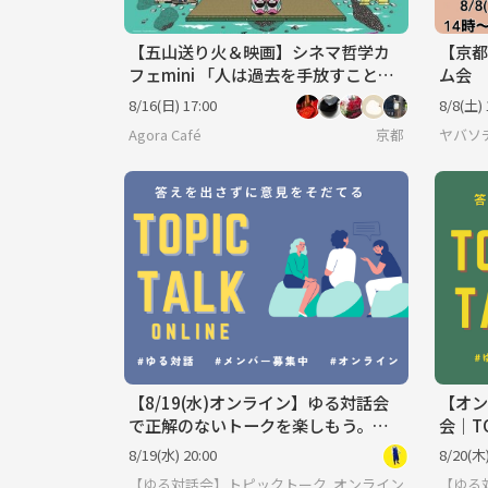
【五山送り火＆映画】シネマ哲学カ
【京都
フェmini 「人は過去を手放すことが
ム会
できるのか。」＠京都※34歳以下対
8/16(日) 17:00
8/8(土) 
象
Agora Café
京都
ヤバソ
【8/19(水)オンライン】ゆる対話会
【オン
で正解のないトークを楽しもう。
会｜TO
「そもそも」と当たり前を疑う時
8/19(水) 20:00
8/20(木)
間。
【ゆる対話会】トピックトーク♩みんなで考える正解の
オンライン
【ゆる