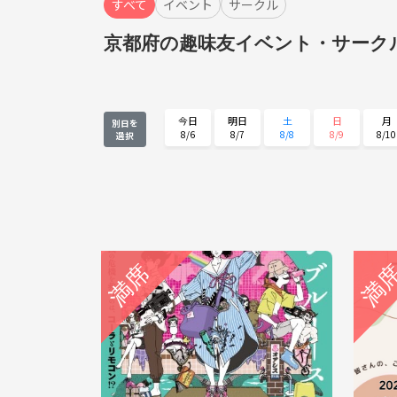
すべて
イベント
サークル
京都府の趣味友イベント・サーク
今日
明日
土
日
月
別日を
8/6
8/7
8/8
8/9
8/10
選択
月
火
水
木
金
8/24
8/25
8/26
8/27
8/28