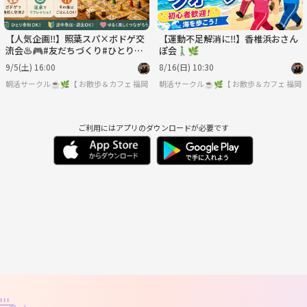
【人気企画‼️】照葉スパ×ボドゲ交
【運動不足解消に‼️】香椎浜おさん
流会♨️🎮#友だちづくり#ひとり参
ぽ会🚶‍♂️🌿
加ＯＫ！
9/5(土) 16:00
8/16(日) 10:30
朝活サークル☕️🌿【 お散歩＆カフェ作業会 】
福岡
朝活サークル☕️🌿【 お散歩＆カフェ作業会
福岡
ご利用にはアプリのダウンロードが必要です