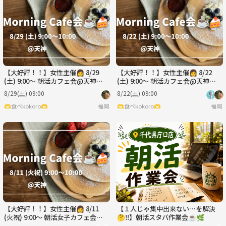
水
木
金
土
日
月
9/2
9/3
9/4
9/5
9/6
9/7
【大好評！！】女性主催👩 8/29
【大好評！！】女性主催👩 8/22
(土) 9:00〜 朝活カフェ会@天神☕️
(土) 9:00〜 朝活カフェ会@天神☕️
🍰
🍰
8/29(土) 09:00
8/22(土) 09:00
🫶食べkokoro🫶
福岡
🫶食べkokoro🫶
福岡
【大好評！！】女性主催👩 8/11
【１人じゃ集中出来ない…を解決
(火祝) 9:00〜 朝活女子カフェ会@
🤔‼️】朝活スタバ作業会☕️🌿
天神☕️🍰