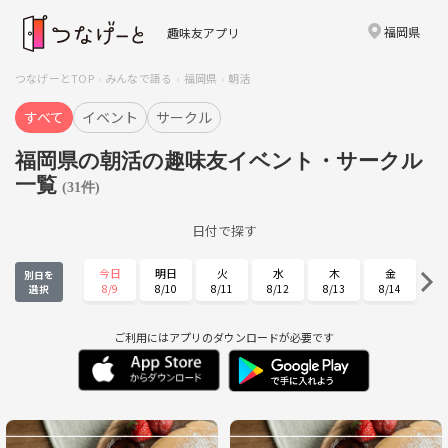
福岡県
趣味友アプリ
つなげーとTOP
みんなで語る
福岡県
朝活
すべて
イベント
サークル
福岡県の朝活の趣味友イベント・サークル
一覧
(31件)
日付で探す
今日
明日
火
水
木
金
別日を
8/9
8/10
8/11
8/12
8/13
8/14
選択
土
日
月
火
水
木
8/15
8/16
8/17
8/18
8/19
8/20
ご利用にはアプリのダウンロードが必要です
金
土
日
月
火
水
8/21
8/22
8/23
8/24
8/25
8/26
木
金
土
日
月
火
8/27
8/28
8/29
8/30
8/31
9/1