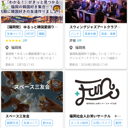
バリ！ ☑️初参加の方や女性の参加者が多
画していきたいなと思ってます🥳✨ #ウ
終わり次第、現地解散！ 🔰 こんな方にお
い！ ☑️イベント終了後には自然と仲良く
ォーキング #イベント #フェス #食べ歩き
すすめ！ 20代の同年代の友達が欲しい！
なれている！ ☑️学生時代のような楽しさ
#カフェ #旅行 #ドライブ 上記当てはまる
新しく立ち上がったサークルで、初期メ
がある！ ☑️変な目的の方が参加できない
方気軽に参加お待ちしています！！ 一緒
ンバーとして馴染みたい！ 休日に家でゴ
仕組み！ の４点です！ いつも遊びに来て
に盛り上げていきましょう🤗 《最低限の
ロゴロするのをやめて、少しアクティブ
頂いている方々からは、 『初参加の方が
ルール》 ・宗教関連、MLM等の勧誘の禁
に動きたい！ 一人参加でも温かく迎えて
【福岡発】 ゆるっと韓国愛語り会
スウィングジャズアートクラブ
多いため毎回違ったメンバーで遊ぶゲー
止 ・風起を乱す行為の禁止 ・個々で起き
ほしい！（みんな初めましてなので安心
🇰🇷
（ビッグバンド）
ムが楽しい！友達もたくさんできま
たトラブル等は一切の責任を負いかねま
友達づくり
KPOP
韓国
バンド
音楽全般
音楽・演奏
してください✨） 💡 参加方法 少しでも
す！』 『学生に戻ったかのように楽しく
す
興味を持っていただけたら、まずは「参
★
★
★
★
★
1件
評価
0件
て、2回目以降参加すると1度会ったこと
加する」ボタン、またはメッセージでお
のある人も多いので気遣いもなく思いっ
気軽にご連絡ください！質問だけでも大
福岡県
福岡県
きり楽しめます！』 などといったお言葉
歓迎です📩 一緒に楽しいサークルを作っ
福岡発！ゆるっと韓国愛語り会へようこ
福岡県福岡市で活動している「スウィン
を頂いております！ なので、既存メンバ
ていきましょう！ お会いできるのを楽し
そ♪ 「わかる！」がきっと見つかる！ 福
グジャズアートクラブ」という結成３２
ーの輪に入りづらい、身内ネタについて
みにしています✨
岡の韓国好き集合～！ 気軽に韓国好きの
年の社会人ビッグバンドです。 現在トラ
行けないなどの心配もありません！ ま
更新日：2月7日 17:45
更新日：2024年1月8日 17:40
友達作りましょう☺︎ 数あるサークルの中
ンペット、トロンボーンを募集中です。
た、とにかく安全、健全で女性参加者も
から、 当ページを見つけてくださりあり
楽器の経験があれば、ジャズは未経験で
多いので女性の方も安心して参加できま
がとうございます！ 福岡を拠点に「ゆる
もOKです。 年に１回の自主ライブや、天
す！ 安全な理由は、"明確な規約"と違反
～く、楽しく」韓国の話題で盛り上がる
神ショータイム、北九州JAZZ、関門まち
した方を即時に出禁にしているからです
社会人の友達作りサークルです😊 男女問
かどJAZZ、福岡市100フェス、青葉公園
👍 過去には 『マルチ商法の勧誘行為をし
わず、韓国好きならどなたでも大歓迎！
音楽祭、クリスマスアドベントなどのフ
た人』 『得たいの知れないイベントやセ
◎このサークルで叶うこと✨ 「社会人に
ェスへの出演が主な活動です。 リハーサ
ミナーへ勧誘した人』 『女性に対して距
なってから、趣味を語れる友達が減っ
ルは毎週日曜日の夜19：00～21：30に
離が近くセクハラのような言動を取った
た…」「周りにK-POP好きがいない…」
博多区千代町のパピオ・ビー・ルームで
人』 『連絡先交換後に執拗に2人で会い
という方、 ぜひご参加ください！ ①実用
行っています。 メンバー構成ですが、２
たいとアプローチし続けた人』 などの出
的な渡韓情報が手に入るかも(笑) 「次の
０代から年配の方まで老若男女の１８名
禁対象者が現れました🤦 運営側に「こう
渡韓、どこ行く？」 「このお店の正直レ
のメンバーで活動しています。 レパート
いったことがあり困っている」「あの人
スペース三友会
福岡社会人お笑いサークル ＋Ｆ
ビューは？」 渡韓経験ある方もない方
リーはカウントベイシーから始まって、
と会いたくない」などとご相談頂けまし
ｕn
も、ぜひ行ってみたい場所や韓国に行っ
スタンダード、ボサノバ、ジャズボーカ
たら事実確認後にこちらで対処してま
国際交流
友達づくり
飲み会
エンタメ制作
お笑いライブ
劇団・演
てやりたいことなど語りましょう〜🇰🇷 ②
ルものなど。 入団希望（練習見学希望）
す！ なので変な人はほぼいません！ 皆さ