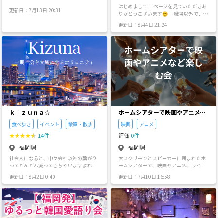
自分が作りたいと考え立ち上げました！ -
い！ ・過度な接触、ナンパ、無理矢理な
はじめまして！ ページを見ていただきあ
更新日：7月13日 20:31
--------------------------------------------------------------
連絡先交換は御遠慮ください！ ・宗教、
りがとうございます😊 「職場以外で、同
--- 🔶活動日:平日、休日 天神→月8回 小倉
MLM、ビジネスの勧誘は絶対にNGでお願
年代の気軽に遊べる友達が欲しい！」 と
更新日：8月4日 21:24
→月1,2回 久留米→月1,2回 🔶活動エリ
いします！された方は即刻お帰り頂き今
思い、新しく20代限定の社会人サークル
ア:天神、北九州、久留米 🔶活動内容: イ
後のイベント出禁とさせて頂きます！ ・
を立ち上げました✨ 週末に集まって、ワ
ンドアからアウトドアまで様々なジャン
全ての方が気持ちよくイベントができる
イワイ楽しめる場所を作っていきたいと
ルのイベントを毎週開催しております！
ようにご協力お願いいたします！ ・ご理
思っています！ 🚗 どんな活動をするの？
全てのイベントは月に1回だけなのでお気
解頂けない場合はイベント参加をお断り
飲み会・カフェ巡り： 美味しいものを食
に入りのイベントが見つかりましたら毎
することがございますのでご了承くださ
べてリフレッシュ🍻 ドライブ・お出か
月の楽しみができます😊 企画しているイ
い！
け： 週末に少し足を伸ばして気分転換🚗
ベントをご紹介すると、 ノンアルボード
スポーツ・アクティビティ： ボウリング
ゲーム会、ボドゲ飲み会、本格的ボドゲ
や軽いスポーツなど、みんなで体を動か
会、人生ゲーム会、ノンアル人狼会、人
して遊ぶ企画もやっていきます！ ガチガ
狼飲み会、マーダーミステリー会、居酒
チの部活のような雰囲気ではなく、「週
屋飲み会、チーム対抗早押しクイズ大
末暇だから遊ぼう〜！」と誘い合えるよ
ｋｉｚｕｎａ☆
ホームシアターで映画やアニメな
会、タコパ&ボドゲParty、カラオケ会、
うな、ゆるくて居心地のいいコミュニテ
ドライブ、ボーリング大会、プチお出掛
ど楽しむ会
ィを目指しています。 🎳 【第1回イベン
食べ歩き
イベント
散策・散歩
映画
アニメ
け、大人の修学旅行、大人の大運動会な
ト】初めましてのボウリング大会！ 記念
どです！ 多い日で20名以上参加されてま
★
★
★
★
★
14件
評価
0件
すべき第1回の活動として、天神でボウリ
す🙆‍♂️ 人数が多くてもテーブルを複数に分
ングを企画しています！ スコアは気にせ
福岡県
福岡県
けて少人数で話せるようにしたり、席替
ず、ハイタッチして盛り上がりましょう
えを何度かするのでたくさんの方とお話
社会人になると、中々会社以外の繋がり
大スクリーンとスピーカーに囲まれたホ
🙌 初回なので、ゲームが終わり次第サク
ができます！ 逆に10名ほどの少人数の日
ってどんどん減ってきちゃいますよね🥺
ームシアターで、映画やアニメ、ライブ
ッと現地解散の予定です。 「人見知りだ
もありますが、人数が少ない分たくさん
年齢、性別、国籍関係なく友達作りのキ
などを楽しむ会です 天神のレンタルスペ
から長時間は不安…」「休日の午後の数
更新日：8月2日 0:40
更新日：7月10日 16:58
お話したりゲームができるのでとても楽
ッカケが出来たらと思いこの度立ち上げ
ースを中心に活動予定です 映画館と違う
時間だけ遊びたい！」という方も、ぜひ
しめます✨ プロフィールカードもあるの
ました✨ 初めましての方、お一人参加の
ので飲み食いしたり話もありで鑑賞しま
気軽にご参加ください✨ 日程： 7月11日
で自己紹介も安心です👌 福岡で一番仲が
方がほとんどです🙌✨ 少人数制で、現時
しょう
（土）13:00〜（2時間程度を予定） 場
良くて安全で楽しいサークルです✨ -------
点では4名前後での開催が多く、参加者同
所： 天神周辺のボウリング場（詳細は参
-----------------------------------------------------------
士の交流を大切にしています。 不慣れな
加者にお伝えします） 費用： ゲーム代・
🔶どこにも負けない当サークルの魅力 ズ
部分がありますが、色んなイベントを企
貸靴代の実費（2000円程度） その後：