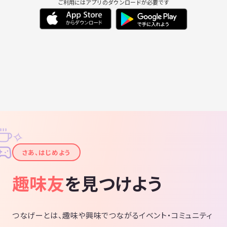
ご利用にはアプリのダウンロードが必要です
葉を強くするなら排除も徹底させていた
申し訳ございません。。 また、イベント
だきます。 誹謗中傷・政治・宗教・社会
やサークルの主催をされている方も参加
情勢などのネタは基本的には禁止とさせ
者の引き抜き防止のためお断りしており
ていただいてます。 コンプライアンスを
ます🙏
尊守する方針に従えない場合は抜けてい
ただきますので何卒ご了承下さい。
✧
✦
さあ、はじめよう
趣味友
を見つけよう
つなげーとは、趣味や興味でつながるイベント・コミュニティ