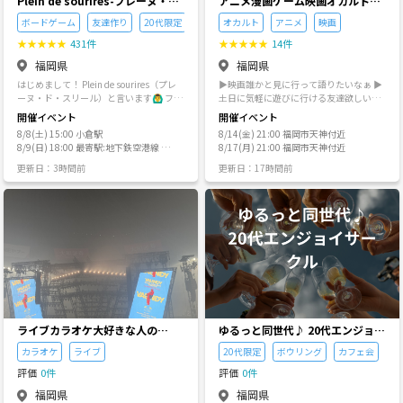
Plein de sourires-プレーヌ・
アニメ漫画ゲーム映画オカルトな
ド・スリール-【20代/30代の社会
どなどサブカル好きのためのサー
ボードゲーム
友達作り
20代限定
オカルト
アニメ
映画
人友達作りサークル】
クル「福岡サブカル会」
★
★
★
★
★
431件
★
★
★
★
★
14件
福岡県
福岡県
はじめまして！ Plein de sourires（プレ
▶︎映画誰かと見に行って語りたいなぁ ▶︎
ーヌ・ド・スリール）と言います🙆‍♂️ フラ
土日に気軽に遊びに行ける友達欲しいな
ンス語で「笑顔溢れる」という意味の言
ぁ ▶︎最近見たアニメ誰かと語りたいなぁ
開催イベント
開催イベント
葉を参考に名付けました！ 愛称は"プレ
▶︎怖い話聞きたいなぁ語りたいなぁ ▶︎お
8/8(土) 15:00 小倉駅
8/14(金) 21:00 福岡市天神付近
ーヌ"で覚えてください🙆 ※サークル申
笑いライブ行きたいけど1人はなぁ そん
8/9(日) 18:00 最寄駅:地下鉄空港線 天
8/17(月) 21:00 福岡市天神付近
請いただく際は最後の注意事項をしっか
なあなた！！ 福岡福岡アニメ漫画ゲーム
神駅
りご確認のうえ、申請いただけますと幸
映画オカルトなどなどサブカル好きのた
更新日：3時間前
更新日：17時間前
いです！ ※KBCテレビ『シリタカ！』に
めのサークル「福岡サブカル会」が色々
て当サークルを取り上げて頂きました！
なイベントを企画していきます！！ 【開
🔶年齢層:20代~30代限定です！ 🔶設立:
催予定イベント】 ・現在上映中の映画を
2020年6月 🔶立ち上げの経緯: 社会人に
みんなで観に行こう！ ・福岡のお笑いイ
なると、なかなか同年代の友達ができ
ベントにみんなで行こう！ ・今期のアニ
ず、いざ友達を作ろうとイベントに参加
メを語り合おう！ ・90年代のアニメを語
したらビジネスの勧誘だった...という経
ろう！ ・同じ趣味嗜好を持つ友人を作ろ
験をされた方も多いかと思います。 僕も
う！ ・プロの怪談師による怪談会で震え
サークル立ち上げ前は参加者側でした。
よう！ etc 【イベント開催場所】 福岡市
しかし、アムウ◯イやニュー◯キンなど
内 【募集】 🔸年齢性別問いませんが20
のマルチの集まりが多く、せっかくイベ
代-30代の方が多めのサークルになると思
ントを通じて仲良くなれたのに「勧誘の
います！ 🔸アニメ漫画映画オカルト都市
ライブカラオケ大好きな人の
ゆるっと同世代♪ 20代エンジョイ
ためだったのか」と落胆することも多々
伝説音楽などなど 何かしらのサブカルチ
会！！
サークル
カラオケ
ライブ
20代限定
ボウリング
カフェ会
ありました。 "友達作りイベント"="怪し
ャー好きの方(知識浅くてもオッケーで
い団体" そんな固定概念を覆すべく、 そ
す) 🔸基本社会人の方ならどなたでもオ
評価
0件
評価
0件
して一人でも多く勧誘被害に遭う方を減
ッケーです！ 【注意事項】 ・営業行為、
福岡県
福岡県
らしたい、安心して友達を作れる場所を
他イベントへの勧誘行為は御遠慮下さ