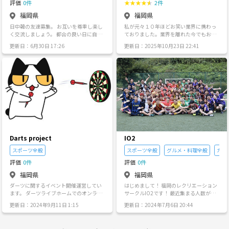
評価
0件
★
★
★
★
★
2件
福岡の韓国トレンドが知れる⁉︎ 天神・博
の方、お気軽にお問い合わせください。
んが安心して楽しめるサークル作りを心
多周辺の韓国グルメや人気の韓国コス
※団費は月1,000円（3ヶ月に一度3,000
がけております🤲 このサークルの飲み会
福岡県
福岡県
メ・ファッションのトレンド情報をシェ
円）です。 【サークル設立の想い】 大好
がきっかけで気軽に遊べる仲になった
日中韓の友達募集。 お互いを尊重し楽し
私が元々１０年ほどお笑い業界に携わっ
アしたり、一緒に食べ歩きや買い物に出
きな音楽（ビッグバンド）を、ずっとず
り、旅行に行ける仲になったり、色んな
く交流しましょう。 都合の良い日に自由
ておりました。業界を離れた今でもお笑
かける企画も計画中です💄🍰 ③オススメ
っと続けていければと思いバンドを作り
方々のご縁を繋ぐきっかけにもなってま
に集まり食事、お酒、ドライブ、イベン
いのことが大好きで、社会人だと観る側
の韓国ドラマ・映画 これを聞くと寝不足
ました。
す。 1歩勇気を出して遊びに来てもらえ
更新日：6月30日 17:26
更新日：2025年10月23日 22:41
ト等皆で楽しもう。
でしか楽しめないんだなと思い、福岡で
&沼必須！(笑) 感動した作品、キュンとし
たらと思います！ 緊張するのは最初だけ
社会人が気軽にお笑いをやれるサークル
たOSTなど、ドラマ・映画のおすすめ作
です👌(笑) もちろん怪しいビジネス集団
を立ち上げました！ 福岡社会人お笑いサ
品を語り合いましょう🎬 ④推しへの愛を
ではないのでご安心ください🙇 ブログに
ークル ＋Ｆｕｎ ※活動内容※ ・月に一度
語り尽くしちゃう♡ 主催者は最近、SEVE
て過去の活動風景を上げているのでチェ
は必ず集まります(自由参加) ・お笑い企
NTEEN（セブチ）にドハマり中！Carat
ックしてみてください😊 きっとサークル
画 ・お笑いライブ開催 (3ヶ月に1度) ・
さん、他グループのファンの方も、ライ
の雰囲気などが伝わるかと思います！ 少
ネタ作成のお手伝い...etc ＊ブログなども
ブ、カムバ、グッズなど、熱い推し活ト
しでも迷っている方は勇気を出して遊び
是非ご覧になってください！気が向いた
ークで盛り上がりましょう！ 📅主な活動
に来てみてください💪 お問い合わせお待
ときに更新してます。 若い時にやれなか
内容と雰囲気 活動場所： 主に福岡市（天
ちしております！ ----------------------------------
った。挑戦できなかった人や働いてるけ
神・博多周辺）のカフェや飲食店 活動頻
-------------------------------- 【サークル規約】
ど、お笑いやってみたいな！もしくはネ
度： 月1～2回程度のカフェ会、食事会な
・宗教、ネットワークビジネスやマルチ
タ作ってみたいな！色んな人とお笑いの
ど 雰囲気：参加者みんなが安心して楽し
商法、その他情報商材、コンサルなど個
Darts project
IO2
事を話したいな！という人は是非サーク
めるゆる〜い会です😊笑 年代：20代～4
人事業への勧誘行為の禁止 ・異性へのス
ルの参加してみませんか？ 相方募集とか
スポーツ全般
スポーツ全般
グルメ・料理全般
カラ
0代の方が中心で、初参加・お一人での参
トーカー行為や嫌がる行為（連絡先交換
強制で舞台に上げるなども一切ありませ
加も大歓迎！主催者がしっかりサポート
後の執拗なメッセージの送信も含む)等の
評価
0件
評価
0件
ん。本当にお笑いを一緒に楽しみましょ
します☺︎ 共通の「好き」を通じて、 福岡
禁止 ・自身のサークルやイベント、セミ
う！ お笑いが好きで、ただただ観るのが
での毎日をもっと楽しくしませんか？ 皆
ナーへの引き抜き行為の禁止 ・サークル
福岡県
福岡県
好きな人や自分でもやりたいけどやり方
さんのご参加を心よりお待ちしています
内(2次会等含む)での無許可で動画や写真
ダーツに関するイベント開催運営してい
はじめまして！ 福岡のレクリエーション
もわからないし、そんな機会がないとい
♡
撮影をする行為 上記のような迷惑行為が
ます。 ダーツライブホームでのオンライ
サークルIO2です！ 最近集まる人数が
う人募集してます！！ 社会人として、コ
発覚した場合は即退会、今後のイベント
ントーナメントも開催しています。
段々減ってきて寂しくなってきたので募
ミュニケーション能力を向上させたい方
への参加をお断りさせて頂きます。 メッ
更新日：2024年9月11日 1:15
更新日：2024年7月6日 20:44
集させていただきました！🥺 【活動内
にもオススメです！ あの時、踏み出せな
セージをきちんと返信ができる方、無断
容】 ・スポーツ全般 ・食事会、飲み会 ・
かった一歩！今踏み出しましょう！😊✨
キャンセルをしない方など常識とマナー
旅行 ・ドライブ ・ボードゲーム
※勧誘や営業など一切ありませんし、言
のある社会人の方限定です👫 学生の方は