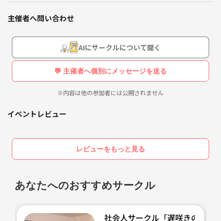
数あるサークルの中から、
主催者へ問い合わせ
当ページを見つけてくださりありがとうございます！
福岡を拠点に「ゆる～く、楽しく」韓国の話題で盛り上がる社会人の友
AIにサークルについて聞く
達作りサークルです😊
男女問わず、韓国好きならどなたでも大歓迎！
💬 主催者へ個別にメッセージを送る
※内容は他の参加者には公開されません
◎このサークルで叶うこと✨
「社会人になってから、趣味を語れる友達が減った…」「周りにK-POP
イベントレビュー
好きがいない…」という方、
ぜひご参加ください！
レビューをもっと見る
①実用的な渡韓情報が手に入るかも(笑)
「次の渡韓、どこ行く？」
「このお店の正直レビューは？」
あなたへのおすすめサークル
渡韓経験ある方もない方も、ぜひ行ってみたい場所や韓国に行ってやり
たいことなど語りましょう〜🇰🇷
社会人サークル「遅咲きの花」
②福岡の韓国トレンドが知れる⁉︎