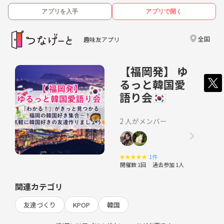
アプリを入手
アプリで開く
全国
趣味友アプリ
【福岡発】 ゆ
るっと韓国愛
語り会🇰🇷
2 人がメンバー
★
★
★
★
★
1件
開催数 1回
過去参加 1人
関連カテゴリ
友達づくり
KPOP
韓国