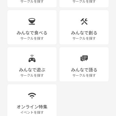
サークルを探す
サークルを探す
年代：20代～40代の方が中心で、初参加・お一人での参加も大歓迎！主
催者がしっかりサポートします☺︎
共通の「好き」を通じて、
みんなで食べる
みんなで創る
福岡での毎日をもっと楽しくしませんか？
サークルを探す
サークルを探す
皆さんのご参加を心よりお待ちしています♡
みんなで遊ぶ
みんなで語る
サークルを探す
サークルを探す
オンライン特集
イベントを探す