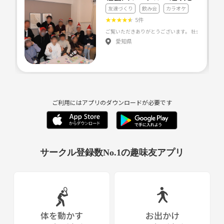
天神・博多周辺の韓国グルメや人気の韓国コスメ・ファッションのトレ
友達づくり
飲み会
カラオケ
ンド情報をシェアしたり、一緒に食べ歩きや買い物に出かける企画も計
★
★
★
★
★
5件
画中です💄🍰
愛知県
③オススメの韓国ドラマ・映画
これを聞くと寝不足&沼必須！(笑)
感動した作品、キュンとしたOSTなど、ドラマ・映画のおすすめ作品を
語り合いましょう🎬
ご利用にはアプリのダウンロードが必要です
④推しへの愛を語り尽くしちゃう♡
主催者は最近、SEVENTEEN（セブチ）にドハマり中！Caratさん、他グ
ループのファンの方も、ライブ、カムバ、グッズなど、熱い推し活トー
クで盛り上がりましょう！
サークル登録数No.1の趣味友アプリ
📅主な活動内容と雰囲気
活動場所： 主に福岡市（天神・博多周辺）のカフェや飲食店
活動頻度： 月1～2回程度のカフェ会、食事会など
体を動かす
お出かけ
雰囲気：参加者みんなが安心して楽しめるゆる〜い会です😊笑