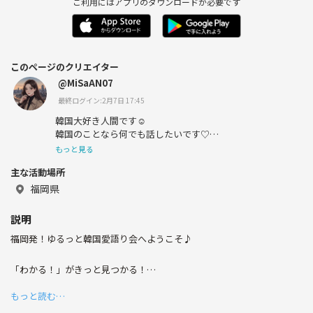
ご利用にはアプリのダウンロードが必要です
このページのクリエイター
@MiSaAN07
最終ログイン:2月7日 17:45
韓国大好き人間です☺︎
韓国のことなら何でも話したいです♡
もっと見る
韓国料理、ファッション、美容、メイク、韓国ドラマ、K-
主な活動場所
pop、観光スポットetc...
福岡県
最近、友達の影響でseventeenにハマりました〜笑
ワールドツアー参加予定です！
説明
福岡発！ゆるっと韓国愛語り会へようこそ♪
よろしくお願いします♡
「わかる！」がきっと見つかる！
福岡の韓国好き集合～！
もっと読む…
気軽に韓国好きの友達作りましょう☺︎