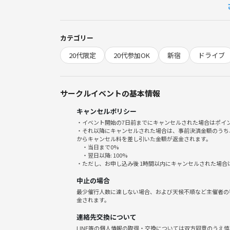
カテゴリー
20代限定
20代参加OK
新宿
ドライブ
サークルイベントの基本情報
キャンセルポリシー
・イベント開始の7日前までにキャンセルされた場合はポイ
・それ以降にキャンセルされた場合は、事前決済金額のうち
からキャンセル料を差し引いた金額が返金されます。
・当日まで0%
・翌日以降: 100%
・ただし、お申し込み後 1時間以内にキャンセルされた場合
中止の場合
最少催行人数に達しない場合、および天候不順など主催者の
金されます。
連絡先交換について
LINE等の個人情報の取得・交換については双方同意のうえ