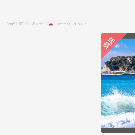
！
【20代主催】江ノ島ドライブ🚗！のサークルイベント