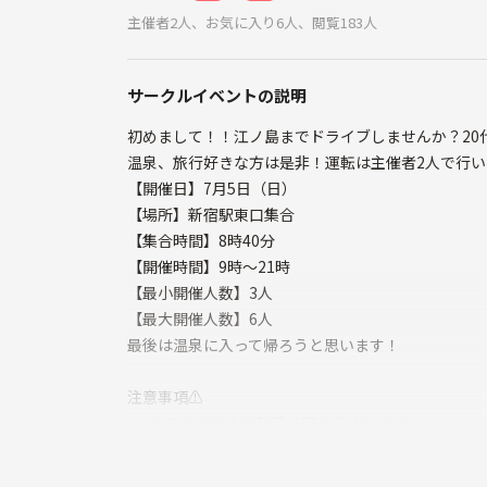
主催者2人、お気に入り6人、閲覧183人
サークルイベントの説明
初めまして！！江ノ島までドライブしませんか？20
温泉、旅行好きな方は是非！運転は主催者2人で行
【開催日】7月5日（日）
【場所】新宿駅東口集合
【集合時間】8時40分
【開催時間】9時〜21時
【最小開催人数】3人
【最大開催人数】6人
最後は温泉に入って帰ろうと思います！
注意事項⚠️
•マルチやビジネス勧誘は固く禁止します
•当日ドタキャンはやめてください
•交通費、ガソリン代は主催者と参加者で折半となり