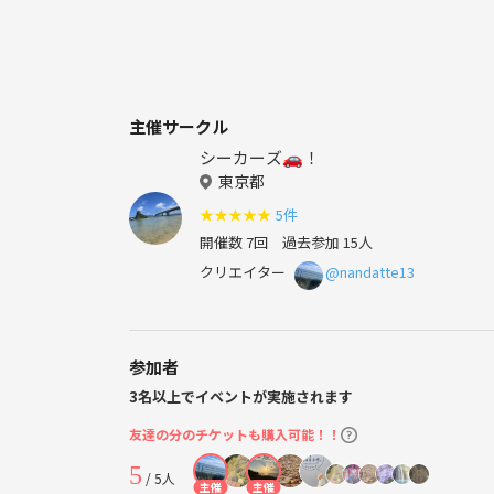
主催サークル
シーカーズ🚗！
東京都
★
★
★
★
★
5件
開催数 7回
過去参加 15人
クリエイター
@nandatte13
参加者
3名以上でイベントが実施されます
友達の分のチケットも購入可能！！
5
/ 5人
主催
主催