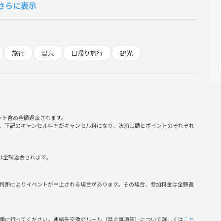
さらに表示
旅行
温泉
日帰り旅行
観光
ント含め全額返金されます。
、下記のキャンセル料率がキャンセル料になり、決済金額とポイントのそれぞれ
は全額返金されます。
判断によりイベントが中止される場合があります。その場合、参加料金は全額返
慎重に行ってください。連絡先交換のルール（禁止事項等）について詳しくは
こち