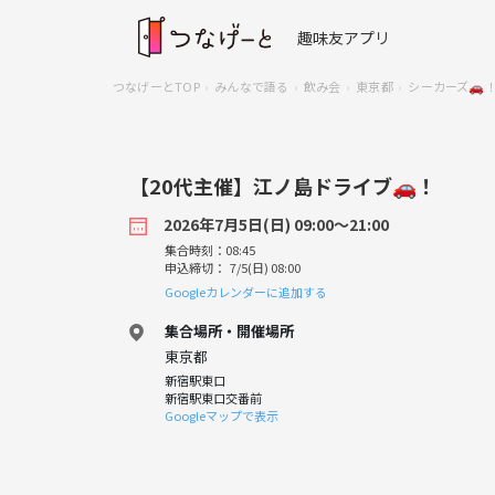
趣味友アプリ
つなげーとTOP
みんなで語る
飲み会
東京都
シーカーズ🚗
【20代主催】江ノ島ドライブ🚗！
2026年7月5日(日) 09:00〜21:00
集合時刻：08:45
申込締切： 7/5(日) 08:00
Googleカレンダーに追加する
集合場所・開催場所
東京都
新宿駅東口
新宿駅東口交番前
Googleマップで表示