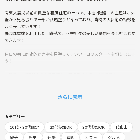
関東大震災以前の貴重な和風住宅の一つで、木造2階建ての主屋は、外
壁が下見板張りで一部が漆喰塗りとなっており、当時の大邸宅の特徴を
よく表しています！
庭園は崖線を利用した回遊式で、四季折々の美しい景観を楽しむことが
できます！
休日の朝に歴史的建造物を見学して、いい一日のスタートを切りましょ
う！
入場料として500円かかりますが、参加費から還元予定です！
また中に入るのに靴下必須なのでご了承ください！
見学後は近くの古民家カフェによる予定です！
さらに表示
ウララというカフェで、昭和23年に建てられた一軒家を改築したお店で
す！
カテゴリー
20代・30代限定
20代参加OK
30代参加OK
代官山
うどんが有名なお店で、他にもフルーツ大福やいちごラテなどスイーツ
も豊富です！
観光
歴史
建築
庭園
カフェ
グルメ