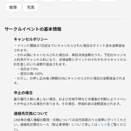
散策
写真
途中退出あり
男女比調整を行うことがありますのであらかじめご了承ください
よろしくお願いします！
サークルイベントの基本情報
キャンセルポリシー
・イベント開始の7日前までにキャンセルされた場合はポイント含め全額返金
されます。
・それ以降にキャンセルされた場合は、事前決済金額のうち、下記のキャンセ
ル料率がキャンセル料になり、決済金額とポイントのそれぞれからキャンセル
料を差し引いた金額が返金されます。
・当日まで0%
・翌日以降: 100%
・ただし、お申し込み後 1時間以内にキャンセルされた場合は全額返金されま
す。
中止の場合
最少催行人数に達しない場合、および天候不順など主催者の判断によりイベン
トが中止される場合があります。その場合、参加料金は全額返金されます。
連絡先交換について
LINE等の個人情報の取得・交換については双方同意のうえ慎重に行ってくださ
い。連絡先交換のルール（禁止事項等）について詳しくは
こちら
をご覧くださ
い。