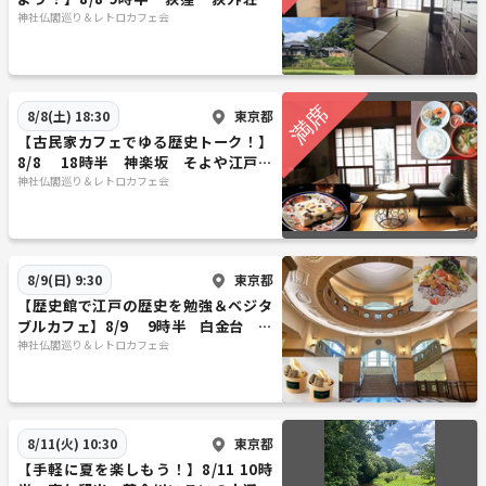
【常連の方参加費還元】
神社仏閣巡り＆レトロカフェ会
東京都
8/8(土) 18:30
【古民家カフェでゆる歴史トーク！】
8/8 18時半 神楽坂 そよや江戸端
【参加費還元！】
神社仏閣巡り＆レトロカフェ会
東京都
8/9(日) 9:30
【歴史館で江戸の歴史を勉強＆ベジタ
ブルカフェ】8/9 9時半 白金台 港
区立郷土歴史館【常連の方参加費還
神社仏閣巡り＆レトロカフェ会
元】
東京都
8/11(火) 10:30
【手軽に夏を楽しもう！】8/11 10時