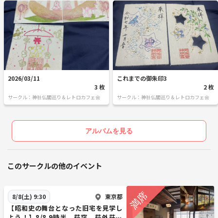
2026/03/11
これまでの御朱印3
3 枚
2 枚
サークル：神社仏閣巡り＆レトロカフェ会
サークル：神社仏閣巡り＆レトロカフェ会
アルバムを見る
このサークルの他のイベント
東京都
8/8(土) 9:30
【昭和史の舞台となった旧宅を見学し
よう！】8/8 9時半 荻窪 荻外荘