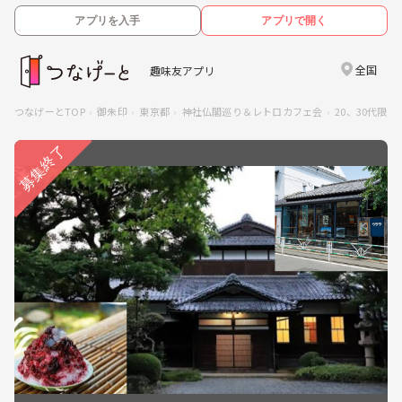
アプリを入手
アプリで開く
全国
趣味友アプリ
つなげーとTOP
御朱印
東京都
神社仏閣巡り＆レトロカフェ会
20、30代限