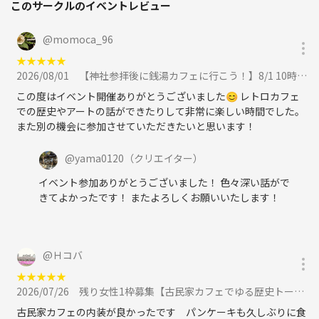
このサークルのイベントレビュー
@
momoca_96
★
★
★
★
★
2026/08/01
【神社参拝後に銭湯カフェに行こう！】8/1 10時小野照崎神社～銭湯カフェ【参加費還元！】に参加
この度はイベント開催ありがとうございました😊 レトロカフェ
での歴史やアートの話ができたりして非常に楽しい時間でした。
また別の機会に参加させていただきたいと思います！
@
yama0120
（クリエイター）
イベント参加ありがとうございました！ 色々深い話がで
きてよかったです！ またよろしくお願いいたします！
@
Ｈコバ
★
★
★
★
★
2026/07/26
残り女性1枠募集【古民家カフェでゆる歴史トーク！】7/26 10時半 新御徒町 ikoi.ハナレ 【参加費還元】に参加
古民家カフェの内装が良かったです パンケーキも久しぶりに食