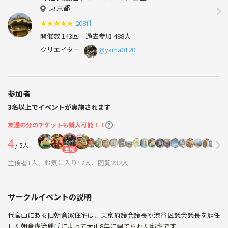
東京都
★
★
★
★
★
208件
開催数 143回
過去参加 488人
クリエイター
@yama0120
参加者
3名以上でイベントが実施されます
友達の分のチケットも購入可能！！
4
/ 5人
主催
主催者1人、お気に入り17人、閲覧232人
サークルイベントの説明
代官山にある旧朝倉家住宅は、東京府議会議長や渋谷区議会議長を歴任
した朝倉虎治郎氏によって大正8年に建てられた邸宅です