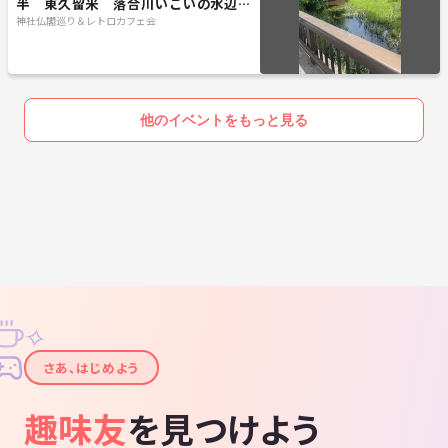
半 東久留米 落合川いこいの水辺～
南沢氷川神社！【常連の方参加費還
神社仏閣巡り＆レトロカフェ会
元！】
他のイベントをもっと見る
✧
✦
さあ、はじめよう
趣味友
を見つけよう