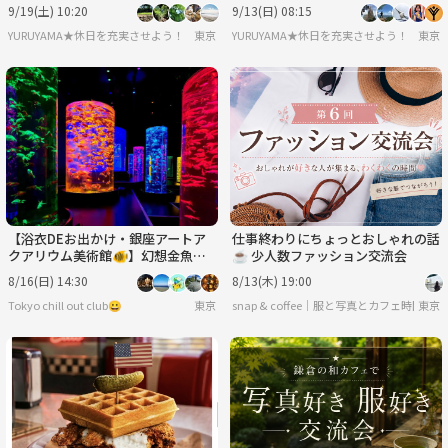
る素敵な写真を撮りに行こう！！
き！アイコンに使える写真を撮ろ
9/19(土) 10:20
9/13(日) 08:15
う！
YURUYAMA★休日を充実させよう！（グループ登山サークル）
東京
YURUYAMA★休日を充実させよう！（グ
東京
【浴衣DEお出かけ・銀座アートア
仕事終わりにちょっとおしゃれの話
クアリウム美術館🐠】幻想金魚の
☕ 少人数ファッション交流会
水中アート鑑賞｜初参加歓迎＆写真
8/16(日) 14:30
8/13(木) 19:00
好き集まれ✨
Tokyo chill out club😀
東京
snap & coffee｜服と写真とカフェ時間
東京