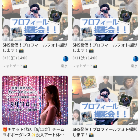
月
火
水
木
金
土
8/31
9/1
9/2
9/3
9/4
9/5
SNS発信！プロフィールフォト撮影
SNS発信！プロフィールフォト撮影
します！📸
します！📸
8/30(日) 14:00
8/11(火) 14:00
フォトゲート📸
東京
フォトゲート📸
東京
🎁チケット代込【9/11金】チーム
SNS発信！プロフィールフォト撮影
ラボボーダレス✨没入アート体験
します！📸
で心癒されるヨリミチ｜1人参加歓