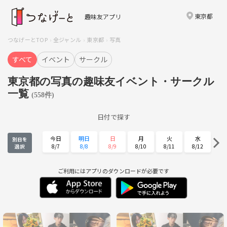
東京都
趣味友アプリ
つなげーとTOP
全ジャンル
東京都
写真
すべて
イベント
サークル
東京都の写真の趣味友イベント・サークル
一覧
(558件)
日付で探す
今日
明日
日
月
火
水
別日を
8/7
8/8
8/9
8/10
8/11
8/12
選択
木
金
土
日
月
火
8/13
8/14
8/15
8/16
8/17
8/18
ご利用にはアプリのダウンロードが必要です
水
木
金
土
日
月
8/19
8/20
8/21
8/22
8/23
8/24
火
水
木
金
土
日
8/25
8/26
8/27
8/28
8/29
8/30