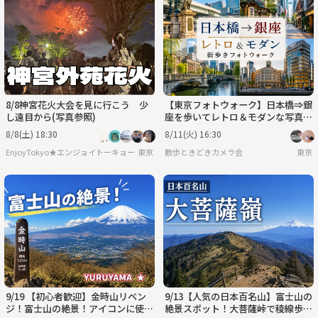
8/8神宮花火大会を見に行こう 少
【東京フォトウォーク】日本橋⇒銀
し遠目から(写真参照)
座を歩いてレトロ＆モダンな写真を
撮ろう(初心者・スマホ歓迎!)
8/8(土) 18:30
8/11(火) 16:30
EnjoyTokyo★エンジョイトーキョー 〜気持ちだけでも国際派〜
東京
散歩ときどきカメラ会
東京
9/19 【初心者歓迎】金時山リベン
9/13【人気の日本百名山】富士山の
ジ！富士山の絶景！アイコンに使え
絶景スポット！大菩薩峠で稜線歩