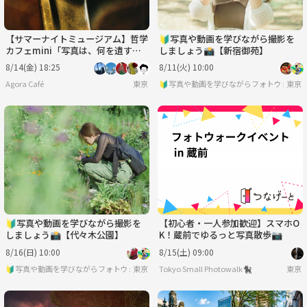
【サマーナイトミュージアム】哲学
🔰写真や動画を学びながら撮影を
カフェmini「写真は、何を遺すの
しましょう📸【新宿御苑】
か？」@ 東京写真美術館※年齢制
8/14(金) 18:25
8/11(火) 10:00
限有
Agora Café
東京
🔰写真や動画を学びながらフォトウォーク
東京
🔰写真や動画を学びながら撮影を
【初心者・一人参加歓迎】スマホO
しましょう📸【代々木公園】
K！蔵前でゆるっと写真散歩📷
8/16(日) 10:00
8/15(土) 09:00
🔰写真や動画を学びながらフォトウォーク📸
東京
Tokyo Small Photowalk🐈‍⬛
東京