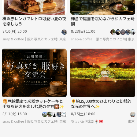
横浜赤レンガでレトロ可愛い夏の夜
鎌倉で庭園を眺めながら和カフェ時
を楽しもう
間
8/10(月) 20:00
8/23(日) 11:00
snap & coffee｜服と写真とカフェ時間
東京
snap & coffee｜服と写真とカフェ時間
東京
🥞戸越銀座で米粉ホットケーキと
🌻約25,000本のひまわりと幻想的
手持ち花火を楽しむ夏の夕方🎇✨
な光の世界へ✨
8/11(火) 16:30
8/15(土) 18:00
snap & coffee｜服と写真とカフェ時間
東京
ちょい活倶楽部🍨🎀
東京