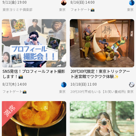
9/11(金) 19:00
8/16(日) 14:00
迎
東京ヨリミチ俱楽部
東京
フォトゲート📸
東京
SNS発信！プロフィールフォト撮影
20代30代限定！東京トリックアー
します！📸
ト迷宮館でワクワク体験✨
8/27(木) 14:00
10/18(日) 11:00
フォトゲート📸
東京
20代30代平成もいる【お笑い養成所出身】
東京