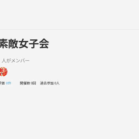
素敵女子会
1 人がメンバー
評価
0件
開催数 0回
過去参加 0人