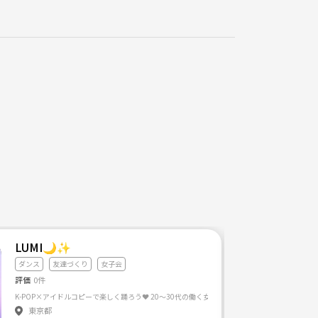
LUMI🌙✨
ダンス
友達づくり
女子会
評価
0件
東京都