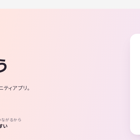
う
ニティアプリ。
つながるから
すい