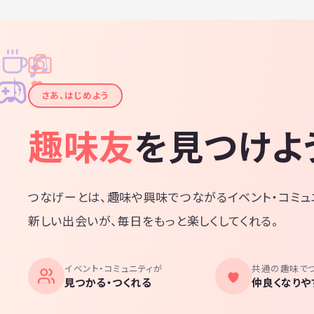
♫
✧
✦
✦
♪
✧
さあ、はじめよう
趣味友
を見つけよ
つなげーとは、趣味や興味でつながるイベント・コミュ
新しい出会いが、毎日をもっと楽しくしてくれる。
イベント・コミュニティが
共通の趣味で
見つかる・つくれる
仲良くなりや