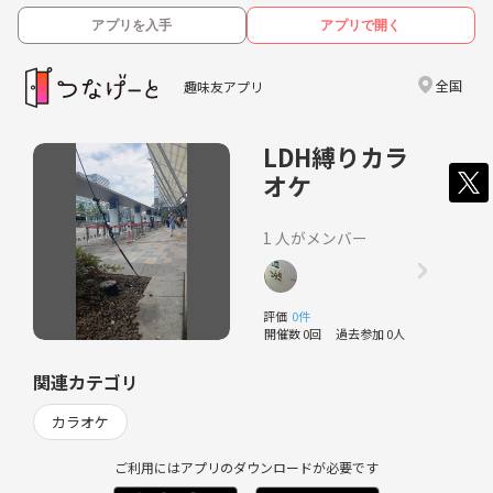
アプリを入手
アプリで開く
全国
趣味友アプリ
LDH縛りカラ
オケ
1 人がメンバー
評価
0件
開催数 0回
過去参加 0人
関連カテゴリ
カラオケ
ご利用にはアプリのダウンロードが必要です