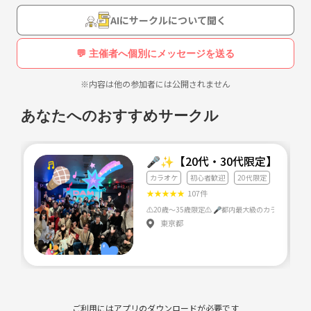
AIにサークルについて聞く
💬 主催者へ個別にメッセージを送る
※内容は他の参加者には公開されません
あなたへのおすすめサークル
🎤✨【20代・30代限定】都内
カラオケ
初心者歓迎
20代限定
★
★
★
★
★
107件
東京都
ご利用にはアプリのダウンロードが必要です