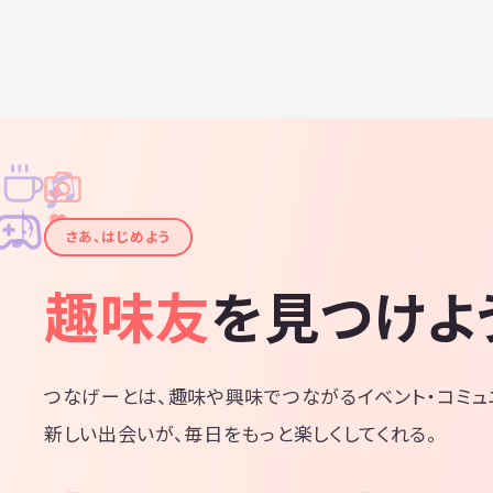
♫
✧
✦
✦
♪
✧
さあ、はじめよう
趣味友
を見つけよ
つなげーとは、趣味や興味でつながるイベント・コミュ
新しい出会いが、毎日をもっと楽しくしてくれる。