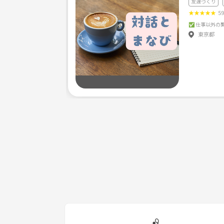
友達づくり
★
★
★
★
★
5
東京都