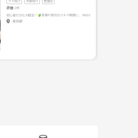
ママ向け
主婦向け
勉強会
評価
0件
✅ 仕事以外の繋がりを作りたい ✅ 対話が好き ✅他者の視点で世界を広げたい そんな私たちのためのサークルです^^ お気軽にぜひ一度ご参加ください🙌 ------- "自己
東京都