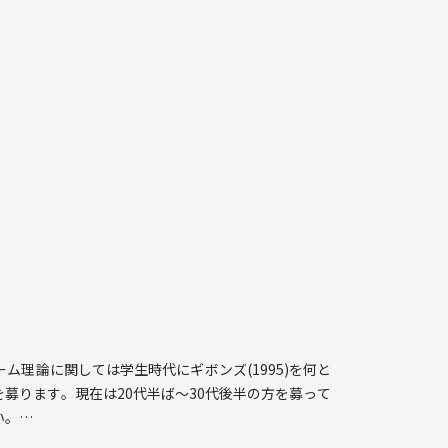
理論に関しては学生時代にギボンズ(1995)を何と
を募ります。現在は20代半ば～30代後半の方を募って
い。