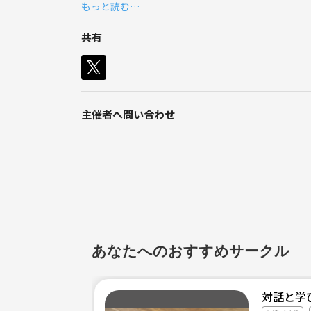
もっと読む…
②年齢または年代、性別
③居住地域（都道府県、市区町村、沿線）
共有
④現状でのゲーム理論の理解度（自己申告、どのよ
⑤学生の場合は、所属（学部or研究科名、学年）。
⑥質問など
主催者へ問い合わせ
あなたへのおすすめサークル
対話と学