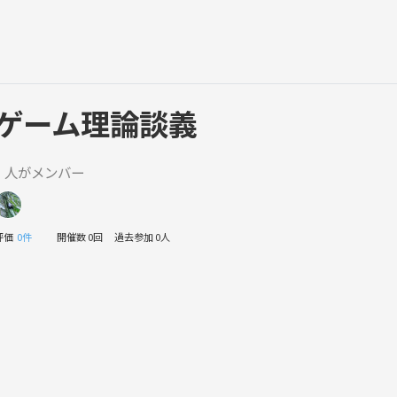
ゲーム理論談義
1 人がメンバー
評価
0件
開催数 0回
過去参加 0人