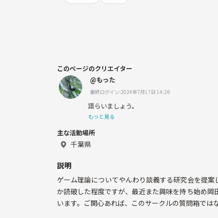
このページのクリエイター
@もった
最終ログイン:2024年7月17日 14:26
語らいましょう。
もっと見る
主な活動場所
千葉県
説明
ゲーム理論についてやんわり談義する研究会を提案し
か読破した程度ですが、最近また興味を持ち始め岡田(
います。ご関心あれば、このサークルの質問箱ではなく、
①氏名（ニックネーム可）