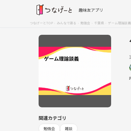
趣味友アプリ
つなげーとTOP
みんなで語る
勉強会
千葉県
ゲーム理論談義
関連カテゴリ
勉強会
雑談