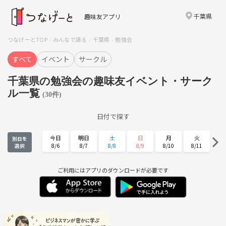
千葉県
趣味友アプリ
つなげーとTOP
みんなで語る
千葉県
勉強会
すべて
イベント
サークル
千葉県の勉強会の趣味友イベント・サーク
ル一覧
(30件)
日付で探す
今日
明日
土
日
月
火
別日を
8/6
8/7
8/8
8/9
8/10
8/11
選択
水
木
金
土
日
月
8/12
8/13
8/14
8/15
8/16
8/17
ご利用にはアプリのダウンロードが必要です
火
水
木
金
土
日
8/18
8/19
8/20
8/21
8/22
8/23
月
火
水
木
金
土
8/24
8/25
8/26
8/27
8/28
8/29