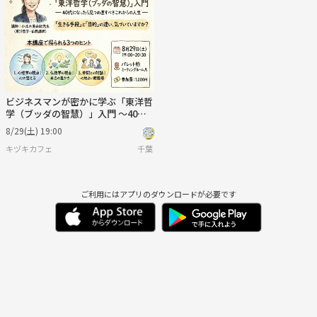
日
月
火
水
木
金
8/30
8/31
9/1
9/2
9/3
9/4
ビジネスマンが密かに学ぶ「東洋哲
学（ブッダの智慧）」入門 〜40代
になったら見つめ直すべきこれから
8/29(土) 19:00
の人生【柏/土曜夜】
キヅキカフェ
千葉
ご利用にはアプリのダウンロードが必要です