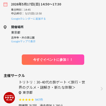
2026年5月17日(日) 14:50〜17:30
集合時刻：14:45
申込締切： 5/17(日) 13:50
Googleカレンダーに追加する
開催場所
東京都
吉祥寺・井の頭公園
Googleマップで表示
今すぐイベントに参加！！
主催サークル
トリトリ：30-40代の旅ゲート ＜旅行・世
界のグルメ・謎解き・新たな体験＞
東京都
★
★
★
★
★
947件
開催数 257回
過去参加 3,280人