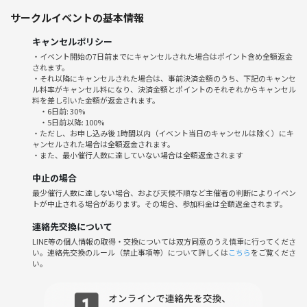
春日部の街を歩きながら、謎解きを楽しめる謎解き散歩となっていま
サークルイベントの基本情報
す。
終了後は希望者で春日部飲みを予定しています。
キャンセルポリシー
・イベント開始の7日前までにキャンセルされた場合はポイント含め全額返金
されます。
⭐️⭐️⭐️ 当サークル【謎ゲート】シリーズの特徴 ⭐️⭐️⭐️
・それ以降にキャンセルされた場合は、事前決済金額のうち、下記のキャンセ
ル料率がキャンセル料になり、決済金額とポイントのそれぞれからキャンセル
① 当日4〜5名のグループを作り、必ず謎解き経験者・リピートメンバー
料を差し引いた金額が返金されます。
が含まれます！
・6日前: 30%
② それぞれの謎解きペースを大事にしながら、解けたメンバーにヒント
・5日前以降: 100%
・ただし、お申し込み後 1時間以内（イベント当日のキャンセルは除く）にキ
依頼もできます！
ャンセルされた場合は全額返金されます。
③ 謎解き開始時に、キット・バインダー・ペン等を配布しますので、手
・また、最小催行人数に達していない場合は全額返金されます
ぶらで参加ＯＫ！
中止の場合
④ 謎解き終了後に希望メンバーによる お茶会・食事会 にて改めて
最少催行人数に達しない場合、および天候不順など主催者の判断によりイベン
「謎」を振り返り！
トが中止される場合があります。その場合、参加料金は全額返金されます。
⑤ [謎ゲート スタンプラリー]に参加することで、3回参加すると次回1回
連絡先交換について
分が無料に！
LINE等の個人情報の取得・交換については双方同意のうえ慎重に行ってくださ
い。連絡先交換のルール（禁止事項等）について詳しくは
こちら
をご覧くださ
い。
＜注意事項＞
・野外企画となるため、天気予報によって中止判断を行います。
・協力しあって謎解きを行う企画になります。