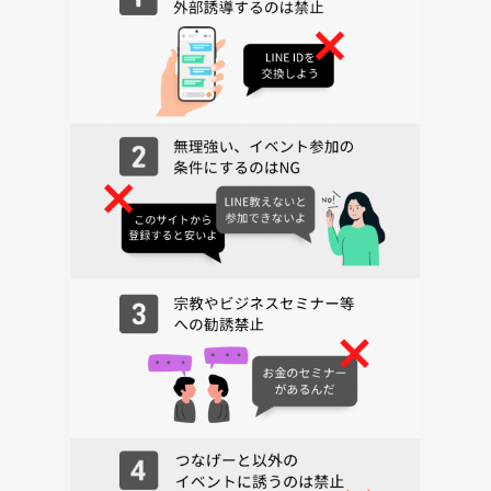
よって「他の人と協力することができない方」「自分一人で全て解き
たい（周囲からのヒントいらない）方」は企画の趣旨と合いませんの
で、本企画の参加はご遠慮ください。
________________________________________________
＜対象年齢＞
・メインは35〜45歳、そこから拡げて 30代・40代が対象です。
・20代前半・50代以上の方の「新規参加」は、申し訳ありませんが現在
受け付けていません。
・20代後半の方は、メインが30代以上であることをご理解の上でお申し
込みください。
＜当日の流れ目安 （時間変更の可能性ありますので直前の案内を必ず
ご覧ください）＞
[別企画] 12:00-13:00 外郭放水路 公式ガイドツアー
https://tunagate.com/circle/94938/events/534166