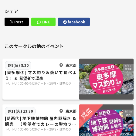
シェア
Post
LINE
facebook
このサークルの他のイベント
東京都
8/9(日) 8:30
[奥多摩③] マス釣り＆焼いて食べよ
う！ ＆ 希望者で温泉
トリトリ：30-40代の旅ゲート ＜旅行・世界のグル
メ・謎解き・新たな体験＞
東京都
8/11(火) 13:30
[葛西①] 地下鉄博物館 屋内謎解き ＆
観光 （希望者でカレーの聖地ラン
チ）
トリトリ：30-40代の旅ゲート ＜旅行・世界のグル
メ・謎解き・新たな体験＞