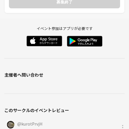
募集終了
＜参加人数＞
・信頼できるリピートの方が多い場合には増枠を検討します。
イベント参加はアプリが必要です
＜当日の費用＞
・謎解きキットについて1人1冊の購入が必要であるかを情報収集中で
す。
・1人1冊購入することとなった場合は2000円となりますが、わかり次
第記載します。
・食費等は実費となります
主催者へ問い合わせ
＜お申し込み時の参加料＞
・つなげーとの決済料（8%）、企画運営にあたる費用・キャンセルリ
スク対応費用に当てさせていただきます。
このサークルのイベントレビュー
＜旅好き歓迎＞
・といっても、たくさん旅をしている人限定ではありません。
@
kurotPrvjH
旅をしてきた人はもちろん、旅が好きで今後旅をしたい人も歓迎で