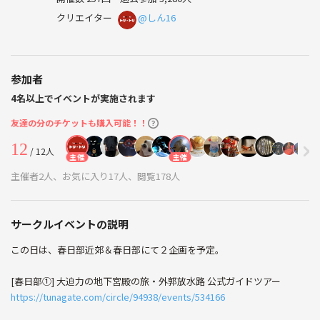
クリエイター
@しん16
参加者
4名以上でイベントが実施されます
友達の分のチケットも購入可能！！
12
/ 12人
主催
主催
主催者2人、お気に入り17人、閲覧178人
サークルイベントの説明
この日は、春日部近郊＆春日部にて２企画を予定。
[春日部①] 大迫力の地下宮殿の旅・外郭放水路 公式ガイドツアー
https://tunagate.com/circle/94938/events/534166