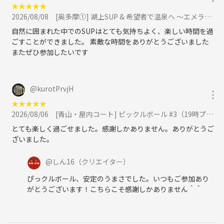
★
★
★
★
★
す。
2026/08/08
[奥多摩①] 湖上SUP & 希望者で温泉へ 〜エメラルドのに輝く穏やかな湖上なので初心者歓迎！〜に参加
・これまでしてきた過去の旅、これからしてみたい未来の旅、そんな話
をしながら企画を楽しみませんか？
自然に囲まれた中でのSUPはとても気持ちよく、楽しい時間を過
ごすことができました。 素敵な時間をありがとうございました
またぜひ参加したいです
＜全企画共通のお願い事項＞
・調査確認不足、想定外の事情で、記載とは異なる進行となる場合があ
ること、ご了承ください。
@
kurotPrvjH
・前日・当日など直前のキャンセルは、店舗に支払う実費分の負担をPa
★
★
★
★
★
yPay等にてお願いする場合があります。
2026/08/06
[青山・屋内コート] ピックルボール #3（19時プラン・20時プランから選択してください）に参加
・ネットワークビジネス・宗教等の勧誘、異性・同性関わらず相手が不
とても楽しく過ごせました。感謝しかありません。ありがとうご
快を感じるアプローチ等の迷惑行為はお控えください。
ざいました。
と、書いても時に上記は発生しますので、迷惑を受けたという方は主
催者までご連絡ください。
@
しん16
（クリエイター）
内容を判断した上で、加害側の意識の有無に関わらず、運営・企画者
仲間にも共有します。
ぴっクルボール、安定のうまさでした。いつもご参加あり
がとうございます！こちらこそ感謝しかありません＾＾