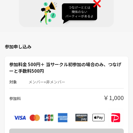
↓電車移動20分
・希望者で春日部ランチ
↓
[本企画]
参加申し込み
・14:50 春日部駅（もしくはその周辺）集合
集合地点詳細は日程近づいたらご案内します。
参加料金 500円＋ 当サークル初参加の場合のみ、つなげ
・15:00 謎解き開始予定
ーと手数料500円
・17:30ごろ、謎解き周遊終了
対象
メンバー+非メンバー
希望者で、春日部の飲食店で振り返り会開催予定
￥1,000
参加料
＜用意するもの＞
・カメラ機能を搭載し、二次元コードを読み取ることのできるスマート
フォン・タブレット端末
・遊びゴコロとスマホの充電をたっぷりと。