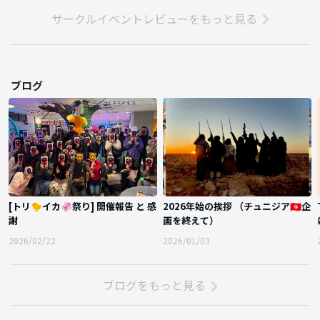
サークルイベントレビューをもっと見る
ブログ
[トリ🐤イカ🦑祭り] 開催報告 と 感
2026年始の挨拶 （チュニジア🇹🇳企
謝
画を終えて）
2026/02/22
2026/01/03
ブログをもっと見る