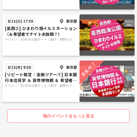
東京都
8/11(火) 17:50
[葛西②] ひまわり畑イルミネーション
（＆希望者でナイト水族館？）
トリトリ：30-40代の旅ゲート ＜旅行・世界のグル
メ・謎解き・新たな体験＞
東京都
8/13(木) 9:50
[リピート限定：金融ツアー①] 日本銀
行本店見学 ＆ 貨幣博物館 ＆ 希望者で
本格多国籍ランチ
トリトリ：30-40代の旅ゲート ＜旅行・世界のグル
メ・謎解き・新たな体験＞
他のイベントをもっと見る