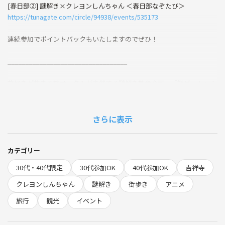
[春日部②] 謎解き×クレヨンしんちゃん ＜春日部なぞたび＞
https://tunagate.com/circle/94938/events/535173
連続参加でポイントバックもいたしますのでぜひ！
__________________________________
旅好きが集まる旅サークルが主催する謎解き散歩企画、「謎ゲート」！
今回は、春日部といえばでクレヨンしんちゃん ！
謎解き×クレヨンしんちゃん ＜春日部なぞたび＞です。
さらに表示
「春日部なぞたび」は、春日部市内を舞台にした街歩き謎解きゲーム。
参加者はクレヨンしんちゃんのお馴染みのキャラクターと一緒に謎を解
きながら、春日部のさまざまな場所を探索します。
カテゴリー
クレヨンしんちゃんの作品を知らない方、春日部に初めて来る方にも楽
30代・40代限定
30代参加OK
40代参加OK
吉祥寺
しんでいただけます。
作品を知っているファンの方には、しんちゃんの街である春日部への訪
クレヨンしんちゃん
謎解き
街歩き
アニメ
問がより感慨深いものになるでしょう！
旅行
観光
イベント
https://nazobako.jp/crayon-shinchan-kasukabe-nazotabi/