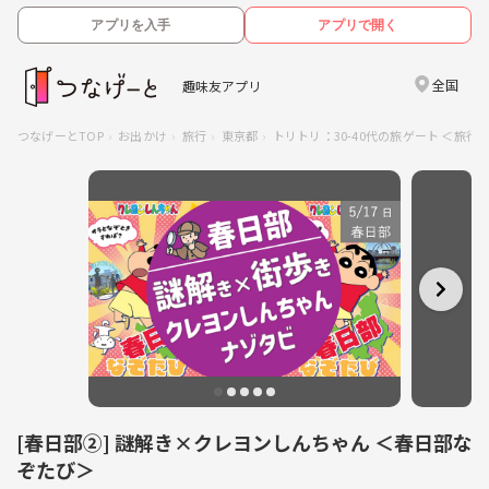
アプリを入手
アプリで開く
全国
趣味友アプリ
つなげーとTOP
お出かけ
旅行
東京都
トリトリ：30-40代の旅ゲート ＜旅
[春日部②] 謎解き×クレヨンしんちゃん ＜春日部な
ぞたび＞