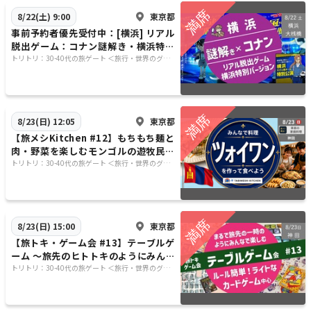
東京都
8/22(土) 9:00
事前予約者優先受付中：[横浜] リアル
脱出ゲーム：コナン謎解き・横浜特別
バージョン！
トリトリ：30-40代の旅ゲート ＜旅行・世界のグル
メ・謎解き・新たな体験＞
東京都
8/23(日) 12:05
【旅メシKitchen #12】もちもち麺と
肉・野菜を楽しむモンゴルの遊牧民料
理「ツォイワン」
トリトリ：30-40代の旅ゲート ＜旅行・世界のグル
メ・謎解き・新たな体験＞
東京都
8/23(日) 15:00
【旅トキ・ゲーム会 #13】テーブルゲ
ーム 〜旅先のヒトトキのようにみんな
でまったりカードゲーム・ボドゲ〜
トリトリ：30-40代の旅ゲート ＜旅行・世界のグル
メ・謎解き・新たな体験＞