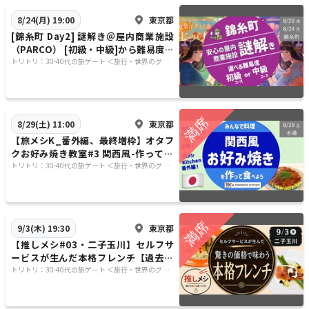
東京都
8/24(月) 19:00
[錦糸町 Day2] 謎解き＠屋内商業施設
（PARCO） [初級・中級]から難易度選
択できます
トリトリ：30-40代の旅ゲート ＜旅行・世界のグル
メ・謎解き・新たな体験＞
東京都
8/29(土) 11:00
【旅メシK_番外編、最終増枠】オタフ
クお好み焼き教室#3 関西風-作って食
べよう- あのオタフクソースの会社主
トリトリ：30-40代の旅ゲート ＜旅行・世界のグル
メ・謎解き・新たな体験＞
催
東京都
9/3(木) 19:30
【推しメシ#03・二子玉川】セルフサ
ービスが生んだ本格フレンチ【過去参
加者限定】
トリトリ：30-40代の旅ゲート ＜旅行・世界のグル
メ・謎解き・新たな体験＞