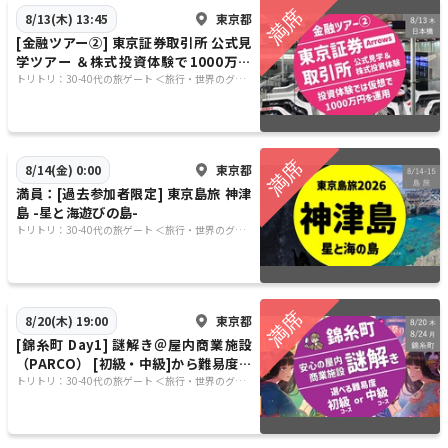
東京都
8/13(木) 13:45
[金融ツアー②] 東京証券取引所 公式見
学ツアー ＆株式投資体験で1000万円
を運用してみよう
トリトリ：30-40代の旅ゲート ＜旅行・世界のグル
メ・謎解き・新たな体験＞
東京都
8/14(金) 0:00
満員：[過去参加者限定] 東京島旅 神津
島 -星と海遊びの島-
トリトリ：30-40代の旅ゲート ＜旅行・世界のグル
メ・謎解き・新たな体験＞
東京都
8/20(木) 19:00
[錦糸町 Day1] 謎解き＠屋内商業施設
（PARCO） [初級・中級]から難易度選
択できます
トリトリ：30-40代の旅ゲート ＜旅行・世界のグル
メ・謎解き・新たな体験＞