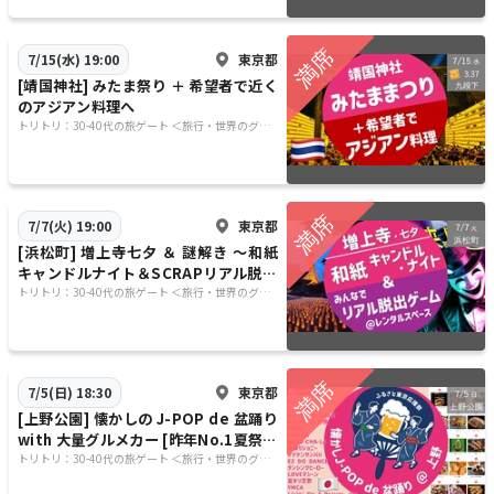
東京都
7/15(水) 19:00
[靖国神社] みたま祭り ＋ 希望者で近く
のアジアン料理へ
トリトリ：30-40代の旅ゲート ＜旅行・世界のグル
メ・謎解き・新たな体験＞
東京都
7/7(火) 19:00
[浜松町] 増上寺七夕 ＆ 謎解き 〜和紙
キャンドルナイト＆SCRAPリアル脱出
ゲームイベント
トリトリ：30-40代の旅ゲート ＜旅行・世界のグル
メ・謎解き・新たな体験＞
東京都
7/5(日) 18:30
[上野公園] 懐かしの J-POP de 盆踊り
with 大量グルメカー [昨年No.1夏祭り
企画をもう1度！]
トリトリ：30-40代の旅ゲート ＜旅行・世界のグル
メ・謎解き・新たな体験＞