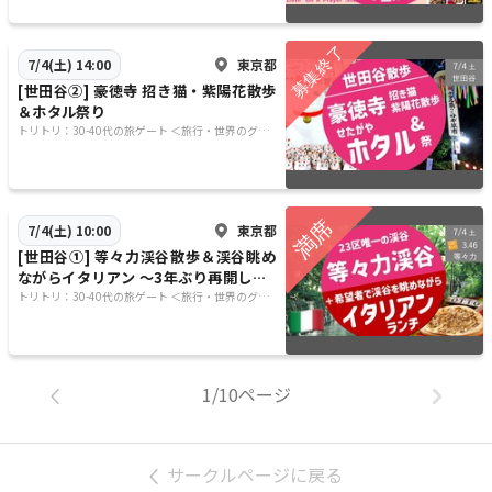
東京都
7/4(土) 14:00
[世田谷②] 豪徳寺 招き猫・紫陽花散歩
＆ホタル祭り
トリトリ：30-40代の旅ゲート ＜旅行・世界のグル
メ・謎解き・新たな体験＞
東京都
7/4(土) 10:00
[世田谷①] 等々力渓谷散歩＆渓谷眺め
ながらイタリアン 〜3年ぶり再開した2
3区内唯一の渓谷で都内のオアシス
トリトリ：30-40代の旅ゲート ＜旅行・世界のグル
メ・謎解き・新たな体験＞
1/10ページ
サークルページに戻る