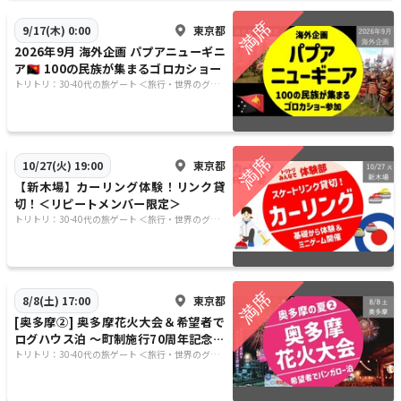
東京都
9/17(木) 0:00
2026年9月 海外企画 パプアニューギニ
ア🇵🇬 100の民族が集まるゴロカショー
トリトリ：30-40代の旅ゲート ＜旅行・世界のグル
メ・謎解き・新たな体験＞
東京都
10/27(火) 19:00
【新木場】カーリング体験！リンク貸
切！＜リピートメンバー限定＞
トリトリ：30-40代の旅ゲート ＜旅行・世界のグル
メ・謎解き・新たな体験＞
東京都
8/8(土) 17:00
[奥多摩②] 奥多摩花火大会＆希望者で
ログハウス泊 〜町制施行70周年記念大
会 ＆ 奥氷川神社のお祭りも！354
トリトリ：30-40代の旅ゲート ＜旅行・世界のグル
メ・謎解き・新たな体験＞