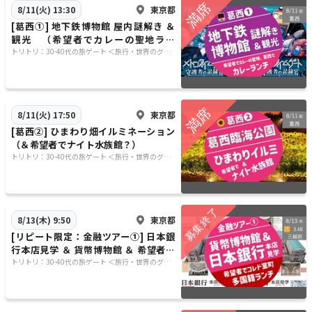
東京都
8/11(火) 13:30
[葛西①] 地下鉄博物館 屋内謎解き ＆
観光 （希望者でカレーの聖地ラン
チ）
トリトリ：30-40代の旅ゲート ＜旅行・世界のグル
メ・謎解き・新たな体験＞
東京都
8/11(火) 17:50
[葛西②] ひまわり畑イルミネーション
（＆希望者でナイト水族館？）
トリトリ：30-40代の旅ゲート ＜旅行・世界のグル
メ・謎解き・新たな体験＞
東京都
8/13(木) 9:50
[リピート限定：金融ツアー①] 日本銀
行本店見学 ＆ 貨幣博物館 ＆ 希望者で
本格多国籍ランチ
トリトリ：30-40代の旅ゲート ＜旅行・世界のグル
メ・謎解き・新たな体験＞