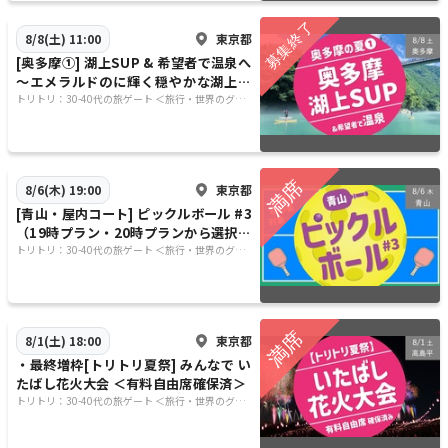
東京都
8/8(土) 11:00
[奥多摩①] 湖上SUP & 希望者で温泉へ
〜エメラルドのに輝く穏やかな湖上な
ので初心者歓迎！〜
トリトリ：30-40代の旅ゲート ＜旅行・世界のグル
メ・謎解き・新たな体験＞
東京都
8/6(木) 19:00
[青山・屋内コート] ピックルボール #3
（19時プラン・20時プランから選択し
てください）
トリトリ：30-40代の旅ゲート ＜旅行・世界のグル
メ・謎解き・新たな体験＞
東京都
8/1(土) 18:00
・最終増枠[トリトリ夏祭] みんなで い
たばし花火大会 ＜有料自由席確保済＞
トリトリ：30-40代の旅ゲート ＜旅行・世界のグル
メ・謎解き・新たな体験＞