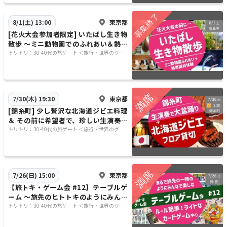
東京都
8/1(土) 13:00
[花火大会参加者限定] いたばし生き物
散歩 〜ミニ動物園でのふれあい＆熱帯
雨林体験 and ミニ水族館〜
トリトリ：30-40代の旅ゲート ＜旅行・世界のグル
メ・謎解き・新たな体験＞
東京都
7/30(木) 19:30
[錦糸町] 少し贅沢な北海道ジビエ料理
＆ その前に希望者で、珍しい生演奏で
ロックな盆踊り！
トリトリ：30-40代の旅ゲート ＜旅行・世界のグル
メ・謎解き・新たな体験＞
東京都
7/26(日) 15:00
【旅トキ・ゲーム会 #12】テーブルゲ
ーム 〜旅先のヒトトキのようにみんな
でまったりカードゲーム・ボドゲ〜
トリトリ：30-40代の旅ゲート ＜旅行・世界のグル
メ・謎解き・新たな体験＞