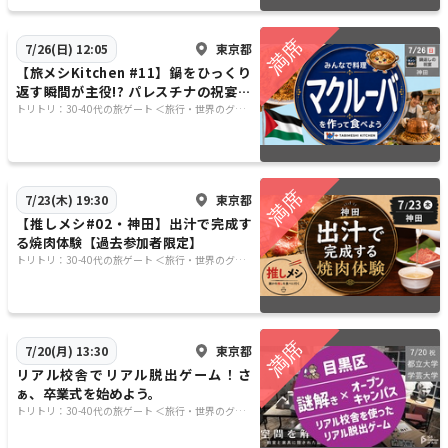
東京都
7/26(日) 12:05
【旅メシKitchen #11】鍋をひっくり
返す瞬間が主役!? パレスチナの祝宴料
理「マクルーバ」を作って食べよう！
トリトリ：30-40代の旅ゲート ＜旅行・世界のグル
メ・謎解き・新たな体験＞
東京都
7/23(木) 19:30
【推しメシ#02・神田】出汁で完成す
る焼肉体験【過去参加者限定】
トリトリ：30-40代の旅ゲート ＜旅行・世界のグル
メ・謎解き・新たな体験＞
東京都
7/20(月) 13:30
リアル校舎でリアル脱出ゲーム！さ
ぁ、卒業式を始めよう。
トリトリ：30-40代の旅ゲート ＜旅行・世界のグル
メ・謎解き・新たな体験＞