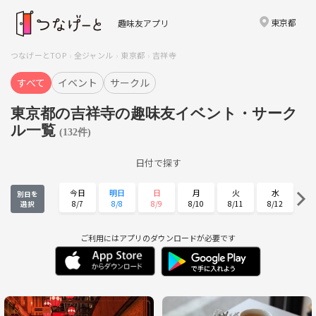
東京都
趣味友アプリ
つなげーとTOP
全ジャンル
東京都
吉祥寺
すべて
イベント
サークル
東京都の吉祥寺の趣味友イベント・サーク
ル一覧
(132件)
日付で探す
今日
明日
日
月
火
水
別日を
8/7
8/8
8/9
8/10
8/11
8/12
選択
木
金
土
日
月
火
8/13
8/14
8/15
8/16
8/17
8/18
ご利用にはアプリのダウンロードが必要です
水
木
金
土
日
月
8/19
8/20
8/21
8/22
8/23
8/24
火
水
木
金
土
日
8/25
8/26
8/27
8/28
8/29
8/30