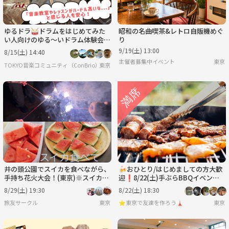
ゆるドラ🥁ドラムをはじめてみた
昭和の名曲喫茶&レトロ自販機めぐ
い人向けのゆる～いドラム体験会
り
🔰🎵＠吉祥寺
9/19(土) 13:00
8/15(土) 14:40
主催者募集中イベント
東京
TOKYO音楽コミュニティ（ConBrio）
東京
井の頭公園でスイカを食べながら、
🍻おひとり/はじめましての方大歓
手持ち花火大会！(東京)※スイカ食
迎❗️8/22(土)手ぶらBBQイベント
べれない人は別の物を用意！
🥩🔥
8/29(土) 19:30
8/22(土) 18:30
旅友サークル
東京
⭐️東京で友達を作ろう🗼
東京