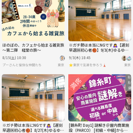
ほのぼの、カフェから始まる雑貨旅
※ガチ勢は本当にNGです🙇‍♀️【遅刻
〜第二弾 経堂の旅〜
早退🆗初心者🏀】9/3(木)ゆるゆる
バスケットボール
8/15(土) 10:30
9/3(木) 18:45
プーさんと愉快な仲間たち
東京
⭐️東京で友達を作ろう🗼
東京
※ガチ勢は本当にNGです🙇‍♀️【遅刻
[錦糸町 Day1] 謎解き＠屋内商業施
早退🆗初心者🏀】8/27(木)ゆるゆる
設（PARCO） [初級・中級]から難