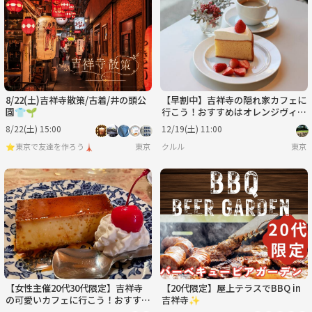
月
火
水
木
金
土
8/31
9/1
9/2
9/3
9/4
9/5
8/22(土)吉祥寺散策/古着/井の頭公
【早割中】吉祥寺の隠れ家カフェに
行こう！おすすめはオレンジヴィク
トリア🦊🦊
8/22(土) 15:00
12/19(土) 11:00
⭐️東京で友達を作ろう🗼
東京
クルル
東京
【女性主催20代30代限定】吉祥寺
【20代限定】屋上テラスでBBQ in
の可愛いカフェに行こう！おすすめ
吉祥寺✨
はクリームソーダ🎀🎈🌹