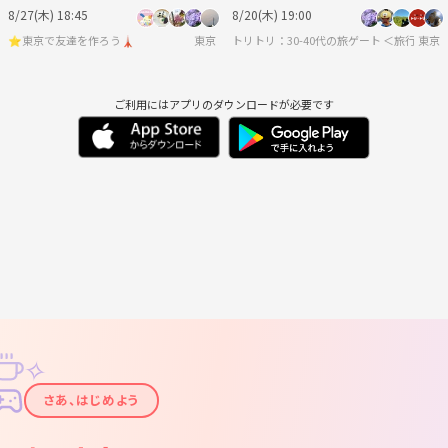
バスケットボール
易度選択できます
8/27(木) 18:45
8/20(木) 19:00
⭐️東京で友達を作ろう🗼
東京
トリトリ：30-40代の旅ゲート ＜旅行・
東京
ご利用にはアプリのダウンロードが必要です
✧
✦
さあ、はじめよう