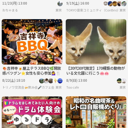
11/23(月) 13:00
9/19(土) 16:00
おちゃまる
東京
TOKYO音楽コミュニティ（ConBrio）
東京
🍖吉祥寺🍺屋上テラスBBQ🌿開放
【20代30代限定】170種類の動物が
感バツグン⭐女性も安心参加💁‍♀️🍴
いる文化園に行こう🐽🐽
8/22(土) 18:10
8/9(日) 13:00
トリノワ交流会🍻飲み会🎤カフェ会☕️カラオケ会☕️など👨‍👩‍👧🐦
東京
Too cafe
東京