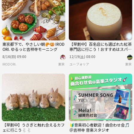
東京都下で、やさしい朝🥐🥨 IROD
【早割中】百名店にも選ばれた紅茶
ORI. ゆるっと吉祥寺モーニング
専門店に行こう！おすすめはスパイ
スチャイです🦊🦊
8/16(日) 09:00
12/19(土) 08:00
IRODORI.
東京
ユーフォリア
東京
【早割中】うさぎと触れ合えるカフ
🔰音楽初心者歓迎！曲合わせ会🎵
ェに行こう🐇🐇
＠吉祥寺 音楽スタジオ