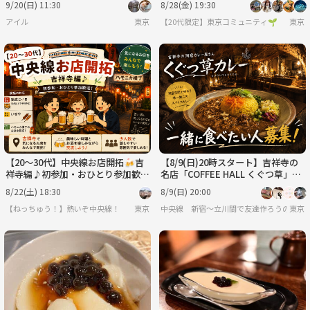
9/20(日) 11:30
8/28(金) 19:30
アイル
東京
【20代限定】東京コミュニティ🌱
東京
【20〜30代】中央線お店開拓🍻吉
【8/9(日)20時スタート】吉祥寺の
祥寺編♪初参加・おひとり参加歓迎
名店「COFFEE HALL くぐつ草」
✨
で、一緒にカレーを食べませんか？
8/22(土) 18:30
8/9(日) 20:00
🍛
【ねっちゅう！】熱いぞ中央線！
東京
中央線 新宿〜立川間で友達作ろうの会
東京