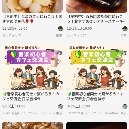
【早割中】台湾カフェに行こう！お
【早割中】百名店の喫茶店に行こ
すすめは豆花🌹🌹
う！おすすめはレアチーズケーキで
す🌸🌸
11/23(月) 08:00
12/19(土) 10:00
ユーフォリア
東京
ユーフォリア
東京
🔰音楽初心者同士で繋がろう！カ
🔰音楽初心者同士で繋がろう！カ
フェ交流会🎵＠吉祥寺
フェ交流会🎵＠吉祥寺
8/15(土) 11:00
9/19(土) 11:00
TOKYO音楽コミュニティ（ConBrio）
東京
TOKYO音楽コミュニティ（ConBrio）
東京