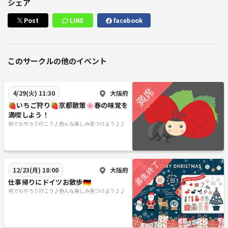
シェア
Post
LINE
facebook
このサークルの他のイベント
大阪府
4/29(火) 11:30
🍓いちご狩り🍓京都散策🌸春の味覚を
満喫しよう！
何でもやろう行こう♪色んな楽しみ見つけよう♪♪
大阪府
12/23(月) 18:00
仕事帰りにドイツお散歩🇩🇪
何でもやろう行こう♪色んな楽しみ見つけよう♪♪