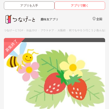
アプリを入手
アプリで開く
全国
趣味友アプリ
つなげーとTOP
お出かけ
アウトドア
大阪府
何でもやろう行こう♪色んな楽