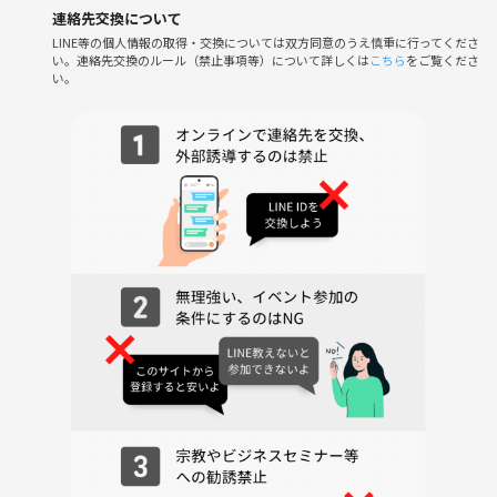
雨天でも苺狩りは出来るので雨天決行ですが
連絡先交換について
雨の場合、その後懇親会になるかもしれないので
LINE等の個人情報の取得・交換については双方同意のうえ慎重に行ってくださ
それだけご了承ください🙇‍♀️
い。連絡先交換のルール（禁止事項等）について詳しくは
こちら
をご覧くださ
その場合、参加費は返金させていただきます。
い。
⚠️注意事項⚠️
下記の行為はご遠慮ください。
・勧誘・営業・告知・引き抜き・しつこいナンパ・暴言など
・過度なナンパ行為や迷惑行為
・開催内容や風景写真、動画のSNS等への無許可投稿
サークルやイベントの輪を乱す行動をする方、運営側の指示に従ってい
ただけない方や運営側が参加者様としてふさわしくないと判断した方
は、参加をお断りする場合がございます。
春の心地よい風と苺の甘い香りに包まれて、みんなで最高のピクニック
タイムを過ごしましょう！自然好き・アウトドア好きな仲間と楽しい思
い出をつくりませんか？🍓
お気軽にご参加お待ちしてます♪