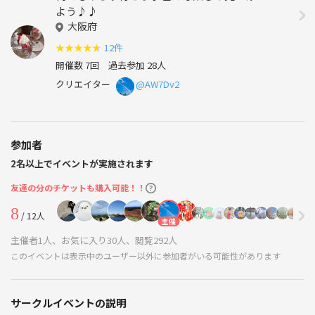
よう♪♪
大阪府
★
★
★
★
★
12件
開催数 7回
過去参加 28人
クリエイター
@AW7Dv2
参加者
2名以上でイベントが実施されます
友達の分のチケットも購入可能！！
8
/ 12人
主催
主催者1人、お気に入り30人、閲覧292人
このイベントは表示中のユーザー以外に参加者がいる可能性があります
サークルイベントの説明