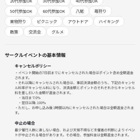
20代参加OK
30代参加OK
40代参加OK
途中、軽食など買って景色を見ながらゆっくりしませんか？
50代参加OK
60代参加OK
八尾
苺狩り
果物狩り
ピクニック
アウトドア
ハイキング
♢参加費
苺狩り大人3千円
散策
交流会
グルメ
＋参加料500円
交通費、軽食や飲み物代は各自実費精算
お菓子などはこちらでご用意します🍡🍪
サークルイベントの基本情報
🌱サークルの雰囲気
キャンセルポリシー
・自然や季節のイベントが好きな方が中心。ピクニック＆散策が好きな
・イベント開始の7日前までにキャンセルされた場合はポイント含め全額返金
されます。
仲間が集まります！
・それ以降にキャンセルされた場合は、事前決済金額のうち、下記のキャンセ
・初参加、一人参加も大歓迎！毎回半分以上が初めての方なのでフレッ
ル料率がキャンセル料になり、決済金額とポイントのそれぞれからキャンセル
シュな雰囲気🍀
料を差し引いた金額が返金されます。
・当日まで0%
・難しいルールや役割分担は無いので気楽にどうぞ。
・翌日以降: 100%
・こんなメリットが！
・ただし、お申し込み後 1時間以内にキャンセルされた場合は全額返金されま
す。
①交流の輪が広がる
②旬の絶品いちごを思う存分堪能できる
中止の場合
③ゆる〜いハイキングでリフレッシュ
最少催行人数に達しない場合、および天候不順など主催者の判断によりイベン
トが中止される場合があります。その場合、参加料金は全額返金されます。