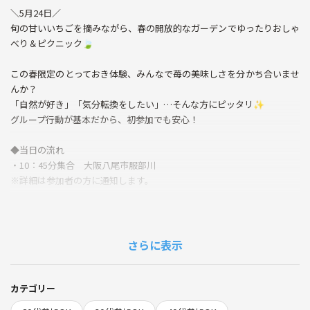
＼5月24日／
旬の甘いいちごを摘みながら、春の開放的なガーデンでゆったりおしゃ
べり＆ピクニック🍃
この春限定のとっておき体験、みんなで苺の美味しさを分かち合いませ
んか？
「自然が好き」「気分転換をしたい」…そんな方にピッタリ✨
グループ行動が基本だから、初参加でも安心！
◆当日の流れ
・10：45分集合 大阪八尾市服部川
※詳細は参加者の方に通知します。
今年オープンしたばかりの綺麗な施設です✨
苺狩り35分 最大8種類の苺の食べ比べが出来ます🍓🍓
さらに表示
電車→ケーブルカー🚠に乗って高安山ごじゅうがらガーデン🍀
ここからの見晴らしもいいですが
展望台からの景色は大阪平野が見晴らせて
カテゴリー
気分爽快✨