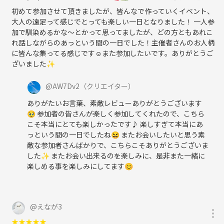
初めて参加させて頂きましたが、皆んなで作っていくイベント、
大人の遠足って感じでとっても楽しい一日となりました！ 一人参
加で馴染めるかな〜とかって思ってましたが、どの方ともあれこ
れ話しながらのあっという間の一日でした！主催者さんのお人柄
に皆んな集ってる感じです☺️また参加したいです。ありがとうご
ざいました✨
@
AW7Dv2
（クリエイター）
ありがたいお言葉、素敵レビューありがとうございます
🥹 参加者の皆さんが楽しく参加してくれたので、こちら
こそ本当にとても楽しかったです♪ 楽しすぎて本当にあ
っという間の一日でしたね😆 またお会いしたいと思う素
敵な参加者さんばかりで、こちらこそありがとうございま
した✨ またお会い出来るのを楽しみに、是非また一緒に
楽しめる事を楽しみにしてます😊
@
えなが3
★
★
★
★
★