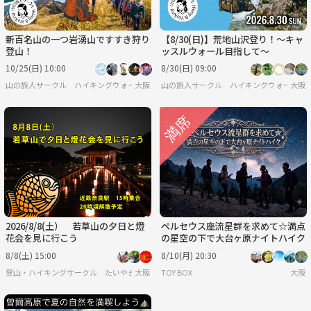
新百名山の一つ岩湧山ですすき狩り
【8/30(日)】荒地山沢登り！～キャ
登山！
ッスルウォール目指して～
10/25(日) 10:00
8/30(日) 09:00
山の旅人サークル ハイキングウォーキング
大阪
山の旅人サークル ハイキングウォーキン
大阪
2026/8/8(土） 若草山の夕日と燈
ペルセウス座流星群を求めて☆満点
花会を見に行こう
の星空の下で大台ヶ原ナイトハイク
8/8(土) 15:00
8/10(月) 20:30
登山・ハイキングサークル たいやきんぐ
大阪
TOY BOX
大阪