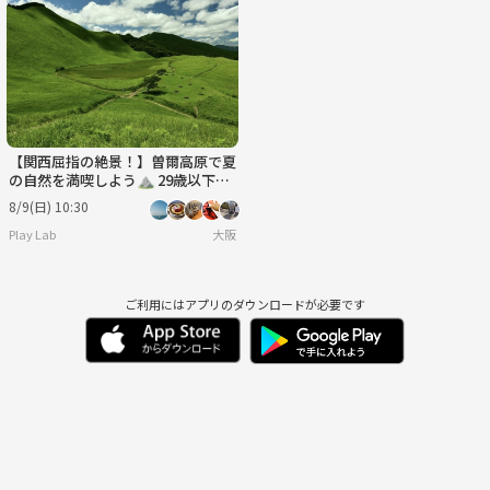
【関西屈指の絶景！】曽爾高原で夏
の自然を満喫しよう⛰️ 29歳以下限
定(一部除く)
8/9(日) 10:30
Play Lab
大阪
ご利用にはアプリのダウンロードが必要です