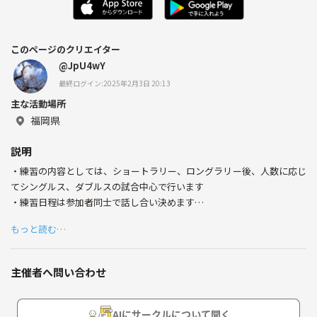
このページのクリエイター
@JpU4wY
最終ログイン:2025年2月3日 20:13
主な活動場所
福岡県
説明
・練習の内容としては、ショートラリー、ロングラリー後、人数に応じ
てシングルス、ダブルスの試合中心で行います
・練習日程は参加者同士で話し合い決めます
・練習時間は基本9:00~11:00ですが、ご希望に応じて延長やナイター練
もっと読む…
習への変更等、受け付けております。
・テニスレベルは初中級以上です。
・参加費はコート代を人数で割った額となります。
主催者へ問い合わせ
・一回だけの参加も可能です
※試合や練習を円滑に進める為、初心者の方はご遠慮ください🙇⤵️
AIにサークルについて聞く