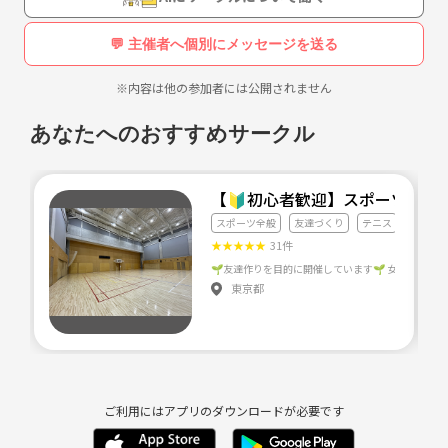
💬 主催者へ個別にメッセージを送る
※内容は他の参加者には公開されません
あなたへのおすすめサークル
【🔰初心者歓迎】スポーツクラ
スポーツ全般
友達づくり
テニス
★
★
★
★
★
31件
東京都
ご利用にはアプリのダウンロードが必要です