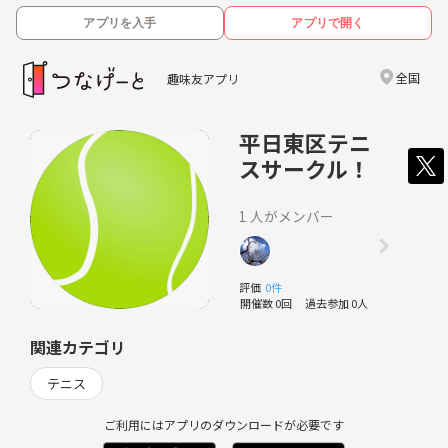
アプリを入手
アプリで開く
全国
趣味友アプリ
平日東区テニ
スサークル！
1 人がメンバー
評価
0件
開催数 0回
過去参加 0人
関連カテゴリ
テニス
ご利用にはアプリのダウンロードが必要です