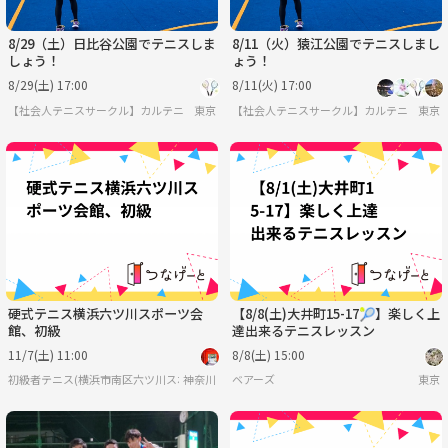
8/29（土）日比谷公園でテニスしま
8/11（火）猿江公園でテニスしまし
しょう！
ょう！
8/29(土) 17:00
8/11(火) 17:00
【社会人テニスサークル】カルテニ
東京
【社会人テニスサークル】カルテニ
東京
硬式テニス横浜六ツ川スポーツ会
【8/8(土)大井町15-17🎾】楽しく上
館、初級
達出来るテニスレッスン
11/7(土) 11:00
8/8(土) 15:00
初級者テニス(横浜市南区六ツ川スポーツ会館)
神奈川
ベアーズ
東京