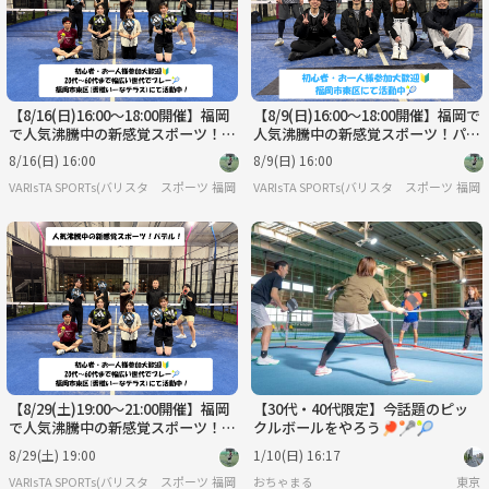
【8/16(日)16:00～18:00開催】福岡
【8/9(日)16:00～18:00開催】福岡で
で人気沸騰中の新感覚スポーツ！パ
人気沸騰中の新感覚スポーツ！パデ
デル！【初心者・お一人様参加大歓
ル！【初心者・お一人様参加大歓
8/16(日) 16:00
8/9(日) 16:00
迎】
迎】
VARIsTA SPORTs(バリスタ スポーツ)
福岡
VARIsTA SPORTs(バリスタ スポーツ)
福岡
【8/29(土)19:00～21:00開催】福岡
【30代・40代限定】今話題のピッ
で人気沸騰中の新感覚スポーツ！パ
クルボールをやろう🏓🥍🎾
デル！【初心者・お一人様参加大歓
8/29(土) 19:00
1/10(日) 16:17
迎】
VARIsTA SPORTs(バリスタ スポーツ)
福岡
おちゃまる
東京