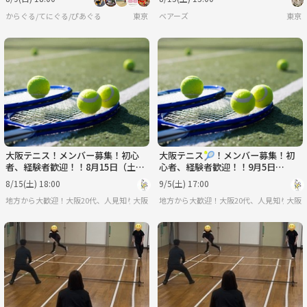
からぐる/てにぐる/ぴあぐる
東京
ベアーズ
東京
大阪テニス！メンバー募集！初心
大阪テニス🎾！メンバー募集！初
者、経験者歓迎！！8月15日（土）
心者、経験者歓迎！！9月5日
18:00～ 19:00
（土） 17:00～ 18:00
8/15(土) 18:00
9/5(土) 17:00
地方から大歓迎！大阪20代、人見知りOKのゆるサークル
大阪
地方から大歓迎！大阪20代、人見知りOK
大阪