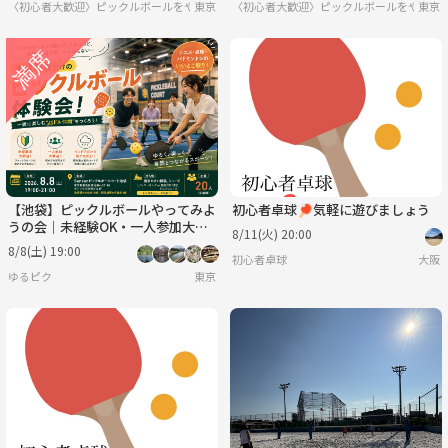
〈初心者大歓迎〉ピックルボールをやろう
東京
〈初心者大歓迎〉ピックルボールをやろう
東京
【池袋】ピックルボールやってみよ
初心者卓球🏓気軽に遊びましょう
うの会｜未経験OK・一人参加大歓
8/11(火) 20:00
迎
8/8(土) 19:00
初心者卓球
大阪
ゆるピク
東京