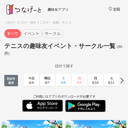
全国
趣味友アプリ
つなげーとTOP
体をうごかす
全国
テニス
すべて
イベント
サークル
テニスの趣味友イベント・サークル一覧
(86
件)
日付で探す
今日
明日
土
日
月
火
別日を
8/6
8/7
8/8
8/9
8/10
8/11
選択
水
木
金
土
日
月
8/12
8/13
8/14
8/15
8/16
8/17
ご利用にはアプリのダウンロードが必要です
火
水
木
金
土
日
8/18
8/19
8/20
8/21
8/22
8/23
月
火
水
木
金
土
8/24
8/25
8/26
8/27
8/28
8/29