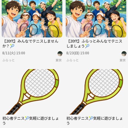
日
月
火
水
木
金
8/30
8/31
9/1
9/2
9/3
9/4
【20代】みんなでテニスしません
【20代】ふらっとみんなでテニス
か？🎾
しましょう🎾
8/11(火) 15:00
8/23(日) 15:00
ふらっと
東京
ふらっと
東京
初心者テニス🎾気軽に遊びましょ
初心者テニス🎾気軽に遊びましょ
う
う