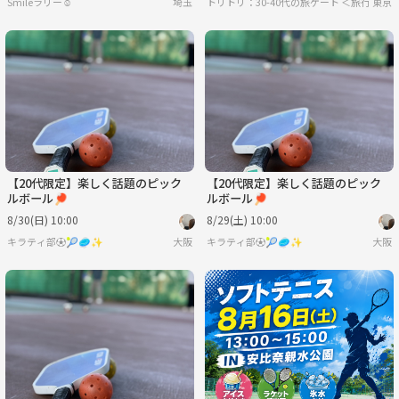
埼玉
トリトリ：30-40代の旅ゲート ＜旅行・
東京
【20代限定】楽しく話題のピック
【20代限定】楽しく話題のピック
ルボール🏓
ルボール🏓
8/30(日) 10:00
8/29(土) 10:00
キラティ部⚽️🎾🥏✨
大阪
キラティ部⚽️🎾🥏✨
大阪