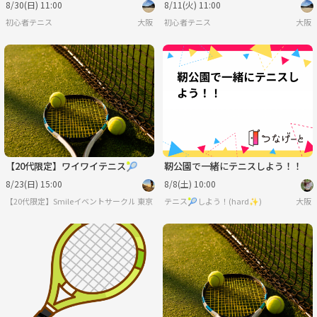
8/30(日) 11:00
8/11(火) 11:00
初心者テニス
大阪
初心者テニス
大阪
【20代限定】ワイワイテニス🎾
靭公園で一緒にテニスしよう！！
8/23(日) 15:00
8/8(土) 10:00
【20代限定】Smileイベントサークル
東京
テニス🎾しよう！(hard✨️)
大阪