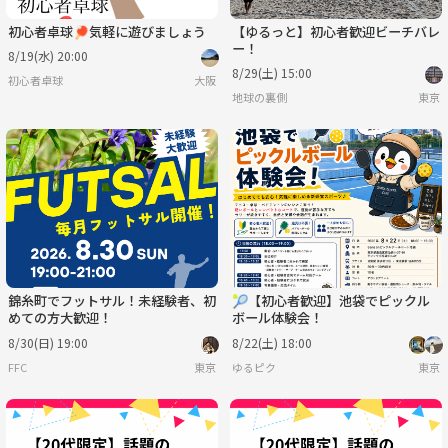
初心者卓球🏓気軽に遊びましょう
【ゆるっと】初心者歓迎ビーチバレ
ー！
8/19(水) 20:00
8/29(土) 15:00
初心者卓球
大阪
地球の裏側
東京
錦糸町でフットサル！未経験者、初
🎾【初心者歓迎】池袋でピックル
めての方大歓迎！
ボール体験会！
8/30(日) 19:00
8/22(土) 18:00
FFC
東京
ゆるピク
東京