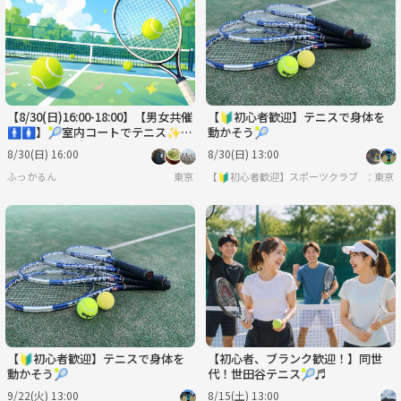
【8/30(日)16:00-18:00】【男女共催
【🔰初心者歓迎】テニスで身体を
🚹️🚺️】🎾室内コートでテニス✨超
動かそう🎾
初心者の方向けテニス企画😄
8/30(日) 16:00
8/30(日) 13:00
ふっかるん
東京
【🔰初心者歓迎】スポーツクラブ エンジ
東京
【🔰初心者歓迎】テニスで身体を
【初心者、ブランク歓迎！】同世
動かそう🎾
代！世田谷テニス🎾♬
9/22(火) 13:00
8/15(土) 13:00