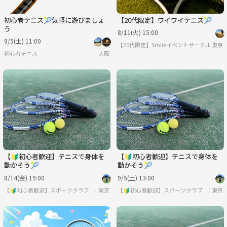
初心者テニス🎾気軽に遊びましょ
【20代限定】ワイワイテニス🎾
う
8/11(火) 15:00
9/5(土) 11:00
【20代限定】Smileイベントサークル
東京
初心者テニス
大阪
【🔰初心者歓迎】テニスで身体を
【🔰初心者歓迎】テニスで身体を
動かそう🎾
動かそう🎾
8/14(金) 19:00
9/5(土) 13:00
【🔰初心者歓迎】スポーツクラブ エンジョイアブル
東京
【🔰初心者歓迎】スポーツクラブ エンジ
東京