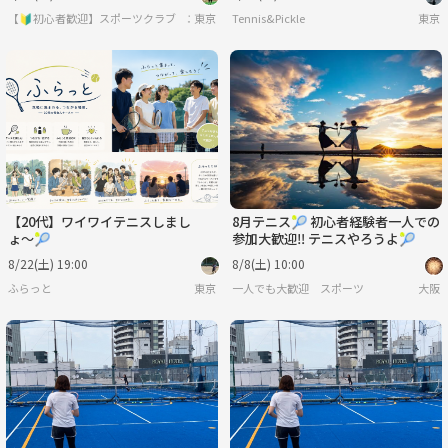
【🔰初心者歓迎】スポーツクラブ エンジョイアブル
東京
Tennis&Pickle
東京
【20代】ワイワイテニスしまし
8月テニス🎾 初心者経験者一人での
ょ〜🎾
参加大歓迎‼️ テニスやろうよ🎾
8/22(土) 19:00
8/8(土) 10:00
ふらっと
東京
一人でも大歓迎 スポーツ
大阪