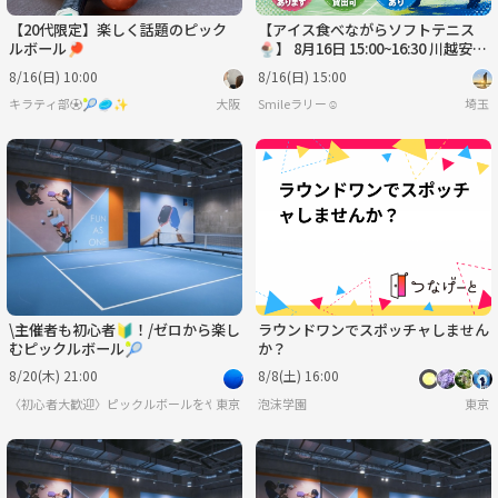
【20代限定】楽しく話題のピック
【アイス食べながらソフトテニス
ルボール🏓
🍨】 8月16日 15:00~16:30 川越安比
奈親水公園
8/16(日) 10:00
8/16(日) 15:00
キラティ部⚽️🎾🥏✨
大阪
埼玉
\主催者も初心者🔰！/ゼロから楽し
ラウンドワンでスポッチャしません
むピックルボール🎾
か？
8/20(木) 21:00
8/8(土) 16:00
〈初心者大歓迎〉ピックルボールをやろう
東京
泡沫学園
東京