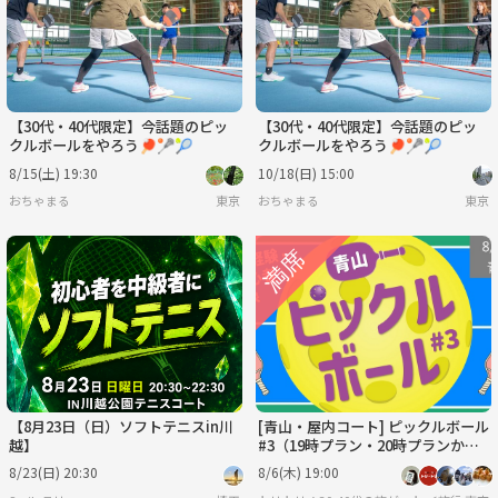
【30代・40代限定】今話題のピッ
【30代・40代限定】今話題のピッ
クルボールをやろう🏓🥍🎾
クルボールをやろう🏓🥍🎾
8/15(土) 19:30
10/18(日) 15:00
おちゃまる
東京
おちゃまる
東京
【8月23日（日）ソフトテニスin川
[青山・屋内コート] ピックルボール
越】
#3（19時プラン・20時プランから
選択してください）
8/23(日) 20:30
8/6(木) 19:00