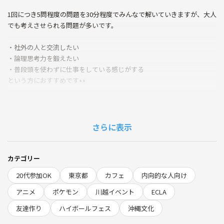
1回につき5問程度の問題を30分程度でみんなで解いていきますが、大人
でも考えさせられる問題が多いです。
・社外の人と交流したい
・論理思考力を鍛えたい
・普段頭を使わずに仕事をしている感じがする
という方におすすめです👀
当日の流れ
19:00 集合&お店で注文
さらに表示
19:10 ご挨拶&イベントの概要紹介
19:20 自己紹介
19:40 ドリルに取り組み
カテゴリー
20:10 解答確認
20代参加OK
東京都
カフェ
内向的な人向け
20:20 まとめ
20:30 解散
アニメ
ポケモン
川越イベント
ECLA
友達作り
ハイボールフェス
沖縄文化
イベント詳細