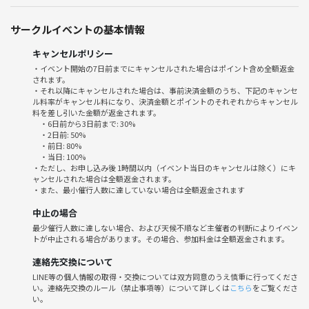
【参加にあたって】
サークルイベントの基本情報
・20代の方（同世代の交流を楽しむため）
・6名まで
キャンセルポリシー
・イベント開始の7日前までにキャンセルされた場合はポイント含め全額返金
【参加費】
されます。
500円（早割あり）
・それ以降にキャンセルされた場合は、事前決済金額のうち、下記のキャンセ
ル料率がキャンセル料になり、決済金額とポイントのそれぞれからキャンセル
*別途、お店での飲食代はご自身でお願いします
料を差し引いた金額が返金されます。
・6日前から3日前まで: 30%
【開催場所】
・2日前: 50%
・前日: 80%
シェイクシャック アトレ恵比寿店
・当日: 100%
https://shakeshack.jp/locations/ebisu/
・ただし、お申し込み後 1時間以内（イベント当日のキャンセルは除く）にキ
ャンセルされた場合は全額返金されます。
・また、最小催行人数に達していない場合は全額返金されます
【持ち物】
筆記用具、ノート
中止の場合
最少催行人数に達しない場合、および天候不順など主催者の判断によりイベン
トが中止される場合があります。その場合、参加料金は全額返金されます。
【参加したら何が得られるの】
①​社外の人と交流できる
連絡先交換について
②物事の変化に興味関心を持つことが出来る
LINE等の個人情報の取得・交換については双方同意のうえ慎重に行ってくださ
③論理思考力が高まる
い。連絡先交換のルール（禁止事項等）について詳しくは
こちら
をご覧くださ
い。
④問題を解くことで頭を使うことができる