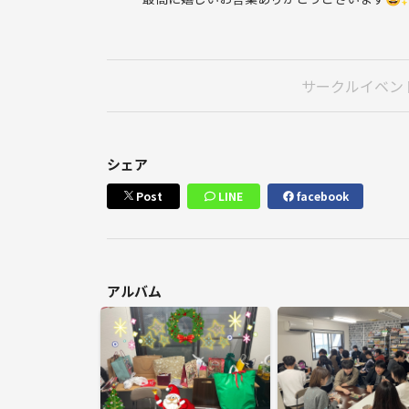
■飲み物はフタ付きのペットボトル推奨でよろしく
■マーダーミステリーの大事なことは雰囲気と気持
どんなゲームでも全力で楽しむ気持ちと笑顔があれ
勝敗関係なく全員が気持ちよく楽しめる場を作って
サークルイベン
■紳士、淑女の社交場であるので身だしなみや匂い
■一般人のマナーは守ってください⭐︎
■勧誘目的(宗教やネットワークビジネスなど)での
シェア
◾️参加方法 ツナゲートで申し込む
Post
LINE
facebook
アルバム