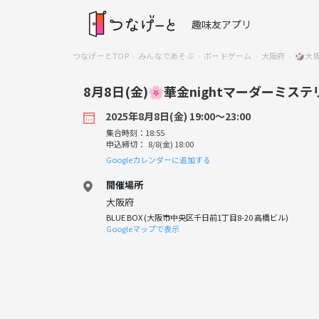
趣味友アプリ
つなげーとTOP
みんなであそぶ
ボードゲーム
大阪府
🎲大
8月8日(金)🌸華金nightマーダーミステ
2025年8月8日(金) 19:00〜23:00
集合時刻：18:55
申込締切： 8/8(金) 18:00
Googleカレンダーに追加する
開催場所
大阪府
BLUE BOX (大阪市中央区千日前1丁目8-20 高橋ビル)
Googleマップで表示