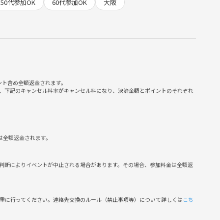
50代参加OK
60代参加OK
大阪
参加ください！！
どのシナリオをプレイするか話し合って決める予定です。
厳守でお願いします
ント含め全額返金されます。
、下記のキャンセル料率がキャンセル料になり、決済金額とポイントのそれぞれ
は全額返金されます。
判断によりイベントが中止される場合があります。その場合、参加料金は全額返
慎重に行ってください。連絡先交換のルール（禁止事項等）について詳しくは
こち