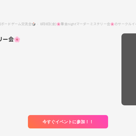
阪ボードゲーム交流会🎲
8月8日(金)🌸華金nightマーダーミステリー会🌸のサークル
リー会🌸
今すぐイベントに参加！！