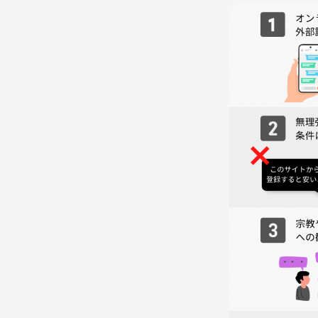
■参加年齢■18歳以上
↓プレイ可能シナリオ↓
ダークユールに贖いを
死に浸かるワイナリー
ゲノムの塔
あの夏の囚人
優しい死神の席
ホワイト・レイヴン、レッドダイ
人狼村の祝祭
廃城の錬金術師
因習村の極光
想いは満天の星に
マーダーミステリー・オブ・ザ・デッド
マーダーミステリー・オブ・ザ・デッド 0
奇想、アムネジア
何度だって青い月に火を灯した