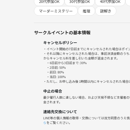
20代参加OK
30代参加OK
40代参加OK
マーダーミステリーって何？という方もお気軽にご
当日プレイ可能シナリオの中から参加者の皆さんで
マーダーミステリー
推理
謎解き
✨以下詳細✨
サークルイベントの基本情報
開催日時■8月8.22日(金)
キャンセルポリシー
■開催時刻■19時00～23:00(受付18時30～)時間
・イベント開始の7日前までにキャンセルされた場合はポイ
■最寄り駅■難波駅から徒歩10分
・それ以降にキャンセルされた場合は、事前決済金額のうち
心斎橋駅から徒歩15～20分
からキャンセル料を差し引いた金額が返金されます。
・6日前から3日前まで: 30%
■開催場所■BLUE BOX
・2日前: 50%
※会場は2階ではなく4階です
・前日: 80%
・当日: 100%
(大阪市中央区千日前1丁目8-20 高橋ビル)
・ただし、お申し込み後 1時間以内にキャンセルされた場合
中止の場合
■参加費用■1500円（飲食持ち込み可）
最少催行人数に達しない場合、および天候不順など主催者の
※別途ツナゲートの手数料500円がかかります
金されます。
連絡先交換について
■参加服装■自由（私服、スーツＯＫです）
LINE等の個人情報の取得・交換については双方同意のうえ
ら
をご覧ください。
■参加人数■8名定員