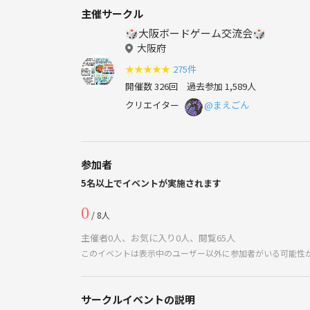
主催サークル
🎲大阪ボードゲーム交流会🎲
大阪府
★
★
★
★
★
275件
開催数 326回
過去参加 1,589人
クリエイター
@まえごん
参加者
5名以上でイベントが実施されます
0
/ 8人
主催者0人、お気に入り0人、閲覧65人
このイベントは表示中のユーザー以外に参加者がいる可能性
サークルイベントの説明