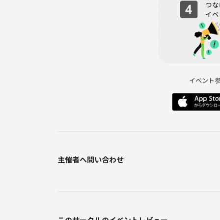
九頭竜館の殺人
最果亭の災渦
罪と罰の図書館
誰がために伝書鳩は飛ぶ
ウェンディ大人になって
イベント
死体と温泉
霧落峠
最後のソワレ
ムーンストーン邸の殺人事件
ミッシィングファイター
猟奇なカクテルに滲む
主催者へ問い合わせ
腐草館からの招待状
安らかに眠れ、シャーロック
モンスターパニック
火纏りの男
月落としの木霊
このサークルのイベントレビュー