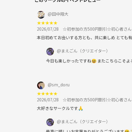
探偵禁止領域
焚家
@
田中翔大
泉涌館の変転
★
★
★
★
★
8月タイムマシン
2026/07/28
☆初参加の方500円割引☆初心者さ
ホリエモン殺人事件
六重奏の仮面舞踏会
本日初めてお会いする方とも、共に楽しめ とても
星空のマリス
@
まえごん
（クリエイター）
鬼哭館の殺人事件
アストリアの表懲
今日も楽しかったですね😆 またこちらこそ
鬼面都市捜査file
5人の銀行強盗
社長は定時に殺される
@
sm_doru
ロナエナ厄災のギフト
★
★
★
★
★
呦呦（ゆうゆう）と鹿は鳴く
2026/07/28
☆初参加の方500円割引☆初心者さ
消えたパンツと空飛ぶサカナ
大好きなサークルです🙏
注意事項
@
まえごん
（クリエイター）
最高に嬉しいお言葉ありがとうございます😆