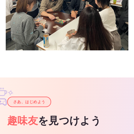
✧
✦
さあ、はじめよう
趣味友
を見つけよう